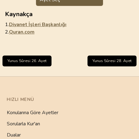
Kaynakça
1.
Diyanet İşleri Başkanlığı
2.
Quran.com
Yunus Sûresi 26. Ayet
Yunus Sûresi 28. Ayet
HIZLI MENÜ
Konularına Göre Ayetler
Sorularla Kur'an
Dualar