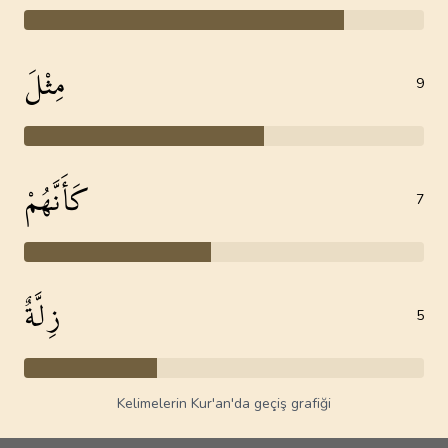
مِثْلَ
9
كَأَنَّهُمْ
7
زِلَّةٌ
5
Kelimelerin Kur'an'da geçiş grafiği