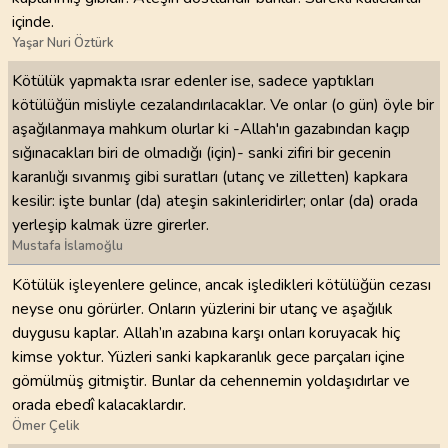
içinde.
Yaşar Nuri Öztürk
Kötülük yapmakta ısrar edenler ise, sadece yaptıkları
kötülüğün misliyle cezalandırılacaklar. Ve onlar (o gün) öyle bir
aşağılanmaya mahkum olurlar ki -Allah'ın gazabından kaçıp
sığınacakları biri de olmadığı (için)- sanki zifiri bir gecenin
karanlığı sıvanmış gibi suratları (utanç ve zilletten) kapkara
kesilir: işte bunlar (da) ateşin sakinleridirler; onlar (da) orada
yerleşip kalmak üzre girerler.
Mustafa İslamoğlu
Kötülük işleyenlere gelince, ancak işledikleri kötülüğün cezası
neyse onu görürler. Onların yüzlerini bir utanç ve aşağılık
duygusu kaplar. Allah’ın azabına karşı onları koruyacak hiç
kimse yoktur. Yüzleri sanki kapkaranlık gece parçaları içine
gömülmüş gitmiştir. Bunlar da cehennemin yoldaşıdırlar ve
orada ebedî kalacaklardır.
Ömer Çelik