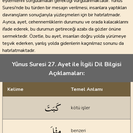
eylemlerini sorgulamaları gerektiği vurgulanmaktadır. Yûnus
Suresi'nde bu türden bir mesajın verilmesi, insanlara yaptıkları
davranışların sonuçlarıyla yüzleşmeleri için bir hatırlatmadır.
Ayrıca, ayet, cehennemliklerin durumunu ve orada kalacaklarını
ifade ederek, bu durumun getireceği azabı da gözler önüne
sermektedir. Özetle, bu ayet, insanları doğru yolda yürümeye
teşvik ederken, yanlış yolda gidenlerin kaçınılmaz sonunu da
hatırlatmaktadır.
Yûnus Suresi 27. Ayet ile İlgili Dil Bilgisi
Açıklamaları:
Kelime
Temel Anlamı
Dil bilgisi açıklamaları
كَبَتَ
kötü işler
مِثْلَ
benzeri