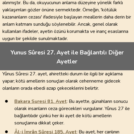
alınmıştır. Bu da, okuyucunun anlama düzeyine yönelik farklı
yaklaşımları gözler önüne sermektedir. Örneğin, 'kötülük
kazananların cezası' ifadesiyle başlayan meallerin daha derin bir
anlam katmanı sunduğu söylenebilir. Ancak, genel olarak
kullanılan ifadeler, ayetin özünü korumakta ve inanç esaslarına
uygun bir şekilde sunulmaktadır.
Yunus Sûresi 27. Ayet ile Bağlantılı Diğer
Ayetler
Yûnus Sûresi 27. ayet, ahiretteki durum ile ilgili bir açıklama
yapar; kötü amellerin sonuçları olarak cehenneme gidecek
olanların orada ebedi azap çekeceklerini belirtir.
Bakara Suresi
81
. Ayet
: Bu ayette, günahların sonucu
olarak insanların ceza görecekleri vurgulanır. Yûnus 27 ile
bağlantılıdır çünkü her iki ayet de kötü amellerin
sonuçlarına dikkat çeker.
Âl-i İmrân Sûresi
185
. Ayet
: Bu ayet, her canlının