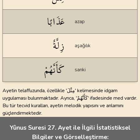
عَذَابًا
azap
زِلَّةٌ
aşağılık
كَأَنَّهُمْ
sanki
Ayetin telaffuzunda, özellikle 'مِثْلَ' kelimesinde idgam
uygulaması bulunmaktadır. Ayrıca, 'كَأَنَّهُمْ' ifadesinde med vardır.
Bu tür tecvid kuralları, ayetin melodik yapısını ve anlamını
güçlendirmektedir.
Yûnus Suresi 27. Ayet ile İlgili İstatistiksel
Bilgiler ve Görselleştirme: