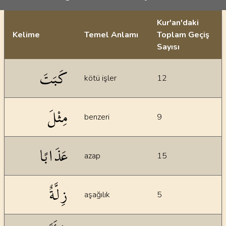
Kur'an'daki
Kelime
Temel Anlamı
Toplam Geçiş
Sayısı
İstatiksel bilgiler
كَبَتَ
kötü işler
12
مِثْلَ
benzeri
9
عَذَابًا
azap
15
زِلَّةٌ
aşağılık
5