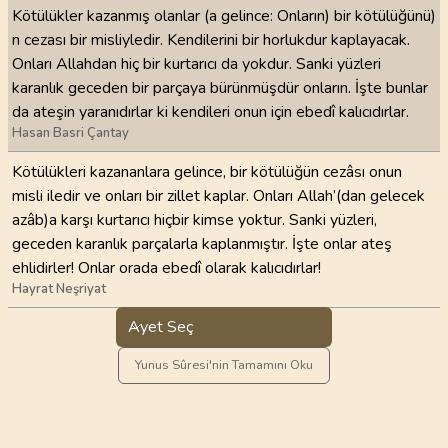
Kötülükler kazanmış olanlar (a gelince: Onların) bir kötülüğünü)
n cezası bir misliyledir. Kendilerini bir horlukdur kaplayacak.
Onları Allahdan hiç bir kurtarıcı da yokdur. Sanki yüzleri
karanlık geceden bir parçaya bürünmüşdür onların. İşte bunlar
da ateşin yaranıdırlar ki kendileri onun için ebedî kalıcıdırlar.
Hasan Basri Çantay
Kötülükleri kazananlara gelince, bir kötülüğün cezâsı onun
misli iledir ve onları bir zillet kaplar. Onları Allah’(dan gelecek
azâb)a karşı kurtarıcı hiçbir kimse yoktur. Sanki yüzleri,
geceden karanlık parçalarla kaplanmıştır. İşte onlar ateş
ehlidirler! Onlar orada ebedî olarak kalıcıdırlar!
Hayrat Neşriyat
Ayet Seç
Yunus Sûresi'nin Tamamını Oku