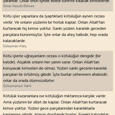
yârânıdır. Onlar onun içinde ebedî sûrette kalacak kimselerdir.
Ömer Nasuhi Bilmen
Kötü işler yapanlara da (yaptıkları) kötülüğün aynen cezası
verilir. Ve onların yüzlerini bir horluk kaplar. Onları Allah'tan
kurtaracak hiç kimse yoktur. Sanki yüzleri, karanlık geceden
parçalara bürünmüştür. İşte onlar da ateş halkıdır, hep orada
kalacaklardır.
Süleyman Ateş
Kötü işlerle uğraşanların cezası o kötülüğün dengidir (bir
katıdır). Alçaklık onların her yanını sarar. Onları Allah’tan
koruyacak kimseleri de olmaz. Yüzleri sanki gecenin karanlık
parçaları ile örtülmüş gibidir. İşte bunlar cehennem ahalisidir;
onlar da orada ölümsüzdürler.
Süleymaniye Vakfı
Kötülük kazananlara ise kötülüğün miktarınca karşılık vardır.
Ama yüzlerini bir zillet de kaplar. Onları Allah'tan kurtaracak
kimse yoktur. Yüzleri gece parçalarından karanlıklarla
kaplanmış gibidir. Ateşin dostlarıdır bunlar. Sürekli kalıcıdırlar