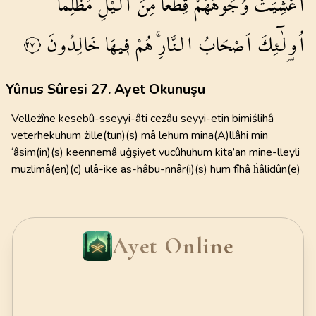
اُغْشِيَتْ
وُجُوهُهُمْ
قِطَعاً
مِنَ
الَّيْلِ
مُظْلِماًۜ
اُو۬لٰٓئِكَ
اَصْحَابُ
النَّارِۚ
هُمْ
ف۪يهَا
خَالِدُونَ
٢٧
Yûnus Sûresi 27. Ayet Okunuşu
Velleżîne kesebû-sseyyi-âti cezâu seyyi-etin bimiślihâ
veterhekuhum żille(tun)(s) mâ lehum mina(A)llâhi min
‘âsim(in)(s) keennemâ uġşiyet vucûhuhum kita’an mine-lleyli
muzlimâ(en)(c) ulâ-ike as-hâbu-nnâr(i)(s) hum fîhâ ḣâlidûn(e)
Ayet Online