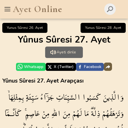
Ayet Online
Yunus Sûresi 26. Ayet
Yunus Sûresi 28. Ayet
Yûnus Sûresi 27. Ayet
Ayeti dinle
Whatsapp
X (Twitter)
Facebook
Yûnus Sûresi 27. Ayet Arapçası
وَالَّذ۪ينَ
كَسَبُوا
السَّيِّـَٔاتِ
جَزَٓاءُ
سَيِّئَةٍ
بِمِثْلِهَاۙ
وَتَرْهَقُهُمْ
ذِلَّةٌۜ
مَا
لَهُمْ
مِنَ
اللّٰهِ
مِنْ
عَاصِمٍۚ
كَاَنَّـمَٓا