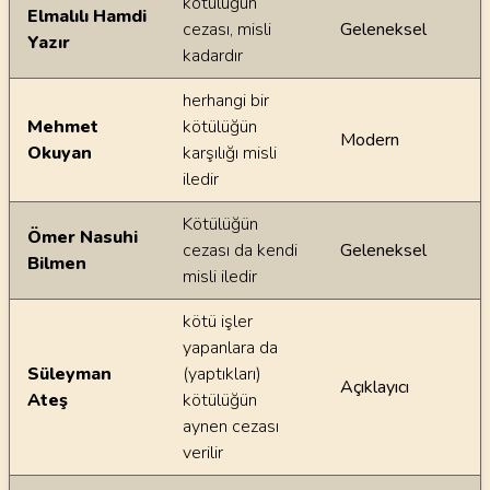
kötülüğün
Elmalılı Hamdi
cezası, misli
Geleneksel
Yazır
kadardır
herhangi bir
Mehmet
kötülüğün
Modern
Okuyan
karşılığı misli
iledir
Kötülüğün
Ömer Nasuhi
cezası da kendi
Geleneksel
Bilmen
misli iledir
kötü işler
yapanlara da
Süleyman
(yaptıkları)
Açıklayıcı
Ateş
kötülüğün
aynen cezası
verilir