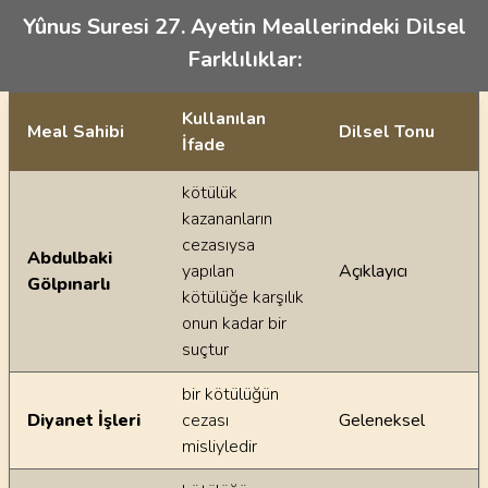
Yûnus Suresi 27. Ayetin Meallerindeki Dilsel
Farklılıklar:
Kullanılan
Meal Sahibi
Dilsel Tonu
İfade
Ayetin meallerindeki dilsel farklılıklar
kötülük
kazananların
cezasıysa
Abdulbaki
yapılan
Açıklayıcı
Gölpınarlı
kötülüğe karşılık
onun kadar bir
suçtur
bir kötülüğün
Diyanet İşleri
cezası
Geleneksel
misliyledir