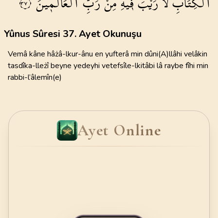
الْكِتَابِ
لَا
رَيْبَ
ف۪يهِ
مِنْ
رَبِّ
الْعَالَم۪ينَ۠
٣٧
Yûnus Sûresi 37. Ayet Okunuşu
Vemâ kâne hâżâ-lkur-ânu en yufterâ min dûni(A)llâhi velâkin
tasdîka-lleżî beyne yedeyhi vetefsîle-lkitâbi lâ raybe fîhi min
rabbi-l’âlemîn(e)
Ayet Online