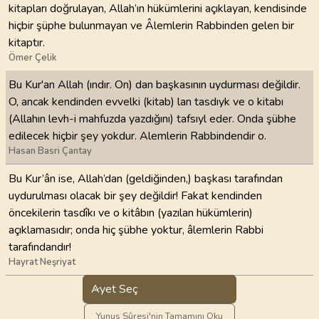
kitapları doğrulayan, Allah’ın hükümlerini açıklayan, kendisinde
hiçbir şüphe bulunmayan ve Âlemlerin Rabbinden gelen bir
kitaptır.
Ömer Çelik
Bu Kur'an Allah (ındır. On) dan başkasının uydurması değildir.
O, ancak kendinden evvelki (kitab) lan tasdıyk ve o kitabı
(Allahın levh-i mahfuzda yazdığını) tafsıyl eder. Onda şübhe
edilecek hiçbir şey yokdur. Alemlerin Rabbindendir o.
Hasan Basri Çantay
Bu Kur’ân ise, Allah’dan (geldiğinden,) başkası tarafından
uydurulması olacak bir şey değildir! Fakat kendinden
öncekilerin tasdîkı ve o kitâbın (yazılan hükümlerin)
açıklamasıdır; onda hiç şübhe yoktur, âlemlerin Rabbi
tarafındandır!
Hayrat Neşriyat
Ayet Seç
Yunus Sûresi'nin Tamamını Oku