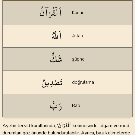
Dil bilgisi açıklamaları
اَلْقُرْآنُ
Kur'an
اَللَّهُ
Allah
شَكٌّ
şüphe
تَصْدِيقٌ
doğrulama
رَبُّ
Rab
Ayetin tecvid kurallarında, 'اَلْقُرْآنُ' kelimesinde, idgam ve med
durumları göz önünde bulundurulabilir. Ayrıca, bazı kelimelerde