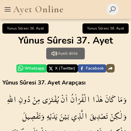
Ayet Online
Yunus Sûresi 36. Ayet
Yunus Sûresi 38. Ayet
Yûnus Sûresi 37. Ayet
Ayeti dinle
Whatsapp
X (Twitter)
Facebook
Yûnus Sûresi 37. Ayet Arapçası
وَمَا
كَانَ
هٰذَا
الْقُرْاٰنُ
اَنْ
يُفْتَرٰى
مِنْ
دُونِ
اللّٰهِ
وَلٰكِنْ
تَصْد۪يقَ
الَّذ۪ي
بَيْنَ
يَدَيْهِ
وَتَفْص۪يلَ