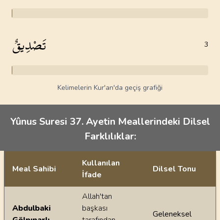
تَصْدِيقٌ
3
Kelimelerin Kur'an'da geçiş grafiği
Yûnus Suresi 37. Ayetin Meallerindeki Dilsel
Farklılıklar:
Kullanılan
Meal Sahibi
Dilsel Tonu
İfade
Ayetin meallerindeki dilsel farklılıklar
Allah'tan
Abdulbaki
başkası
Geleneksel