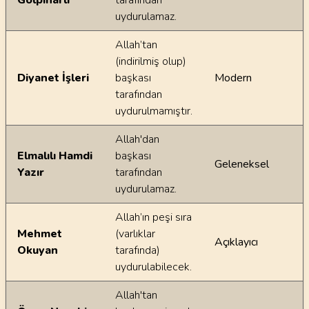
Gölpınarlı
tarafından
uydurulamaz.
Allah’tan
(indirilmiş olup)
Diyanet İşleri
başkası
Modern
tarafından
uydurulmamıştır.
Allah'dan
Elmalılı Hamdi
başkası
Geleneksel
Yazır
tarafından
uydurulamaz.
Allah’ın peşi sıra
Mehmet
(varlıklar
Açıklayıcı
Okuyan
tarafında)
uydurulabilecek.
Allah'tan