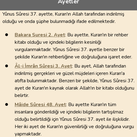
Ayetler
Yûnus Sûresi 37. ayette, Kuran'ın Allah tarafından indirilmiş
olduğu ve onda şüphe bulunmadığı ifade edilmektedir.
Bakara Suresi
2
. Ayet
: Bu ayette, Kuran'ın bir rehber
kitabı olduğu ve içindeki bilgilerin kesinliği
vurgulanmaktadır. Yûnus Sûresi 37. ayetle benzer bir
şekilde Kuran'ın rehberliğine ve doğruluğuna işaret eder.
Âl-i İmrân Sûresi
3
. Ayet
: Bu ayet, Allah tarafından
indirilmiş gerçekleri ve güzel müjdeleri içeren Kuran'a
atıfta bulunmaktadır. Benzeri bir şekilde, Yûnus Sûresi 37.
ayet de Kuran'ın kaynak olarak Allah'ın bir kitabı olduğunu
belirtir.
Mâide Sûresi
48
. Ayet
: Bu ayette Kuran'ın tüm
insanlara gönderildiği ve içindeki bilgilerin tartışılmaz
olduğu belirtildiği için Yûnus Sûresi 37. ayet ile ilişkilidir.
Her iki ayet de Kuran'ın güvenilirliği ve doğruluğuna vurgu
yapmaktadır.