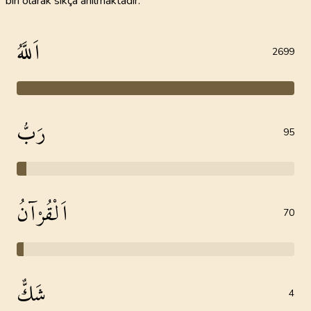
biri olarak sıkça anılmaktadır.
اَللَّهُ
2699
رَبُّ
95
اَلْقُرْآنُ
70
شَكٌّ
4