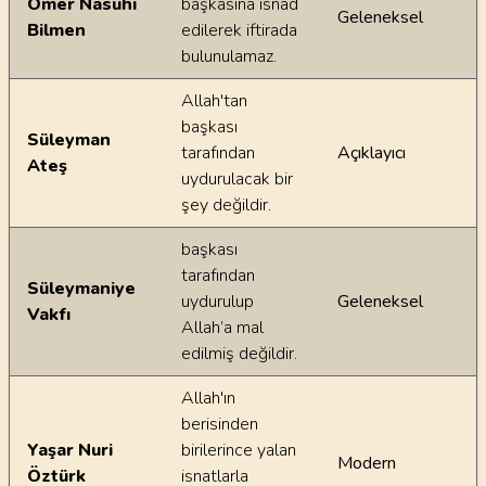
Ömer Nasuhi
başkasına isnad
Geleneksel
Bilmen
edilerek iftirada
bulunulamaz.
Allah'tan
başkası
Süleyman
tarafından
Açıklayıcı
Ateş
uydurulacak bir
şey değildir.
başkası
tarafından
Süleymaniye
uydurulup
Geleneksel
Vakfı
Allah’a mal
edilmiş değildir.
Allah'ın
berisinden
Yaşar Nuri
birilerince yalan
Modern
Öztürk
isnatlarla