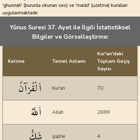
'ghunnah' (burunla okunan ses) ve 'madd' (uzatma) kuralları
uygulanmaktadır.
Yûnus Suresi 37. Ayet ile İlgili İstatistiksel
Bilgiler ve Görselleştirme:
Kur'an'daki
Kelime
Temel Anlamı
Toplam Geçiş
Sayısı
İstatiksel bilgiler
اَلْقُرْآنُ
Kur'an
70
اَللَّهُ
Allah
2699
شَكٌّ
şüphe
4