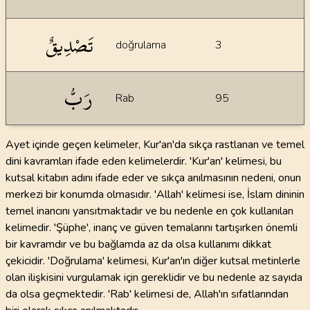
تَصْدِيقٌ
doğrulama
3
رَبُّ
Rab
95
Ayet içinde geçen kelimeler, Kur'an'da sıkça rastlanan ve temel
dini kavramları ifade eden kelimelerdir. 'Kur'an' kelimesi, bu
kutsal kitabın adını ifade eder ve sıkça anılmasının nedeni, onun
merkezi bir konumda olmasıdır. 'Allah' kelimesi ise, İslam dininin
temel inancını yansıtmaktadır ve bu nedenle en çok kullanılan
kelimedir. 'Şüphe', inanç ve güven temalarını tartışırken önemli
bir kavramdır ve bu bağlamda az da olsa kullanımı dikkat
çekicidir. 'Doğrulama' kelimesi, Kur'an'ın diğer kutsal metinlerle
olan ilişkisini vurgulamak için gereklidir ve bu nedenle az sayıda
da olsa geçmektedir. 'Rab' kelimesi de, Allah'ın sıfatlarından