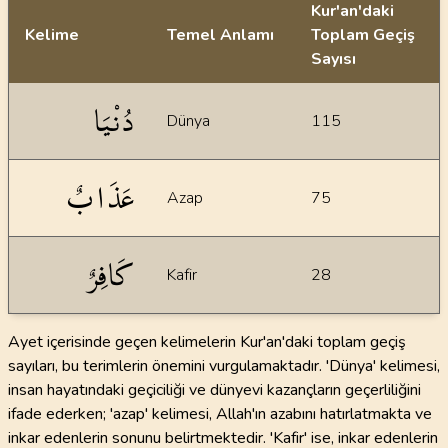
Kur'an'daki
Kelime
Temel Anlamı
Toplam Geçiş
Sayısı
İstatiksel bilgiler
دُنْيَا
Dünya
115
عَذَابٌ
Azap
75
كَافِرٌ
Kafir
28
Ayet içerisinde geçen kelimelerin Kur'an'daki toplam geçiş
sayıları, bu terimlerin önemini vurgulamaktadır. 'Dünya' kelimesi,
insan hayatındaki geçiciliği ve dünyevi kazançların geçerliliğini
ifade ederken; 'azap' kelimesi, Allah'ın azabını hatırlatmakta ve
inkar edenlerin sonunu belirtmektedir. 'Kafir' ise, inkar edenlerin