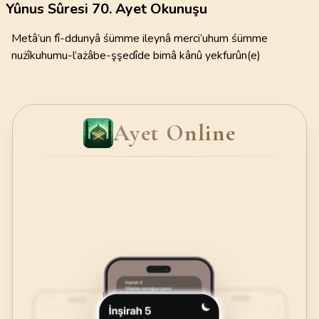
Yûnus Sûresi 70. Ayet Okunuşu
Metâ’un fî-ddunyâ śümme ileynâ merci’uhum śümme
nużîkuhumu-l’ażâbe-şşedîde bimâ kânû yekfurûn(e)
Ayet Online