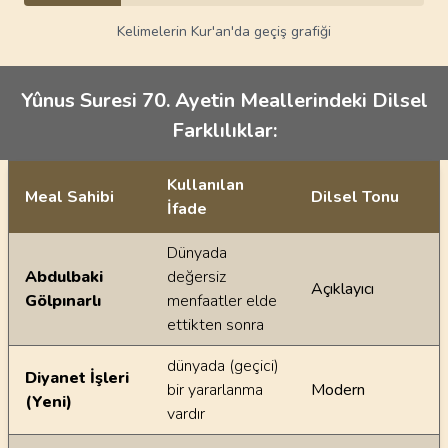
Kelimelerin Kur'an'da geçiş grafiği
Yûnus Suresi 70. Ayetin Meallerindeki Dilsel
Farklılıklar:
Kullanılan
Meal Sahibi
Dilsel Tonu
İfade
Ayetin meallerindeki dilsel farklılıklar
Dünyada
Abdulbaki
değersiz
Açıklayıcı
Gölpınarlı
menfaatler elde
ettikten sonra
dünyada (geçici)
Diyanet İşleri
bir yararlanma
Modern
(Yeni)
vardır