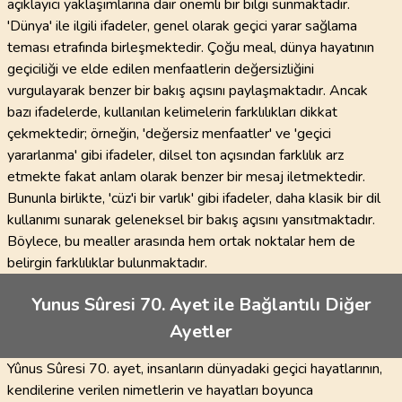
açıklayıcı yaklaşımlarına dair önemli bir bilgi sunmaktadır.
'Dünya' ile ilgili ifadeler, genel olarak geçici yarar sağlama
teması etrafında birleşmektedir. Çoğu meal, dünya hayatının
geçiciliği ve elde edilen menfaatlerin değersizliğini
vurgulayarak benzer bir bakış açısını paylaşmaktadır. Ancak
bazı ifadelerde, kullanılan kelimelerin farklılıkları dikkat
çekmektedir; örneğin, 'değersiz menfaatler' ve 'geçici
yararlanma' gibi ifadeler, dilsel ton açısından farklılık arz
etmekte fakat anlam olarak benzer bir mesaj iletmektedir.
Bununla birlikte, 'cüz'i bir varlık' gibi ifadeler, daha klasik bir dil
kullanımı sunarak geleneksel bir bakış açısını yansıtmaktadır.
Böylece, bu mealler arasında hem ortak noktalar hem de
belirgin farklılıklar bulunmaktadır.
Yunus Sûresi 70. Ayet ile Bağlantılı Diğer
Ayetler
Yûnus Sûresi 70. ayet, insanların dünyadaki geçici hayatlarının,
kendilerine verilen nimetlerin ve hayatları boyunca