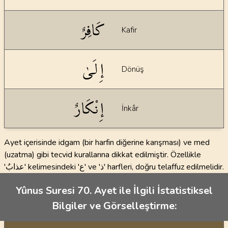
كَافِرٌ
Kafir
إِلَىٰ
Dönüş
إِنْكَارٌ
İnkâr
Ayet içerisinde idgam (bir harfin diğerine karışması) ve med
(uzatma) gibi tecvid kurallarına dikkat edilmiştir. Özellikle
'عذابٌ' kelimesindeki 'ع' ve 'ذ' harfleri, doğru telaffuz edilmelidir.
Yûnus Suresi 70. Ayet ile İlgili İstatistiksel
Bilgiler ve Görselleştirme: