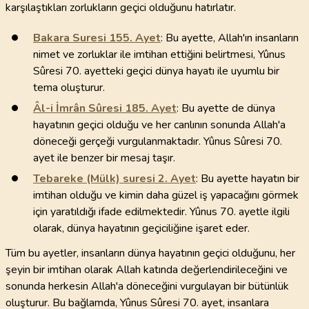
karşılaştıkları zorlukların geçici olduğunu hatırlatır.
Bakara Suresi
155
. Ayet
: Bu ayette, Allah'ın insanların
nimet ve zorluklar ile imtihan ettiğini belirtmesi, Yûnus
Sûresi 70. ayetteki geçici dünya hayatı ile uyumlu bir
tema oluşturur.
Âl-i İmrân Sûresi
185
. Ayet
: Bu ayette de dünya
hayatının geçici olduğu ve her canlının sonunda Allah'a
döneceği gerçeği vurgulanmaktadır. Yûnus Sûresi 70.
ayet ile benzer bir mesaj taşır.
Tebareke (Mülk) suresi
2
. Ayet
: Bu ayette hayatın bir
imtihan olduğu ve kimin daha güzel iş yapacağını görmek
için yaratıldığı ifade edilmektedir. Yûnus 70. ayetle ilgili
olarak, dünya hayatının geçiciliğine işaret eder.
Tüm bu ayetler, insanların dünya hayatının geçici olduğunu, her
şeyin bir imtihan olarak Allah katında değerlendirileceğini ve
sonunda herkesin Allah'a döneceğini vurgulayan bir bütünlük
oluşturur. Bu bağlamda, Yûnus Sûresi 70. ayet, insanlara