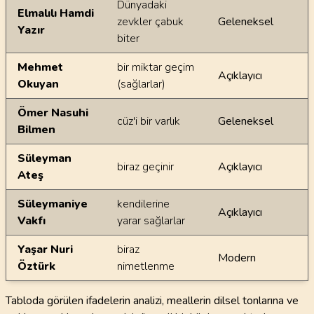
Dünyadaki
Elmalılı Hamdi
zevkler çabuk
Geleneksel
Yazır
biter
Mehmet
bir miktar geçim
Açıklayıcı
Okuyan
(sağlarlar)
Ömer Nasuhi
cüz'i bir varlık
Geleneksel
Bilmen
Süleyman
biraz geçinir
Açıklayıcı
Ateş
Süleymaniye
kendilerine
Açıklayıcı
Vakfı
yarar sağlarlar
Yaşar Nuri
biraz
Modern
Öztürk
nimetlenme
Tabloda görülen ifadelerin analizi, meallerin dilsel tonlarına ve