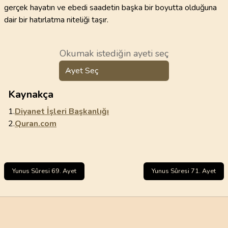
gerçek hayatın ve ebedi saadetin başka bir boyutta olduğuna
dair bir hatırlatma niteliği taşır.
Okumak istediğin ayeti seç
Ayet Seç
Kaynakça
1.
Diyanet İşleri Başkanlığı
2.
Quran.com
Yunus Sûresi 69. Ayet
Yunus Sûresi 71. Ayet