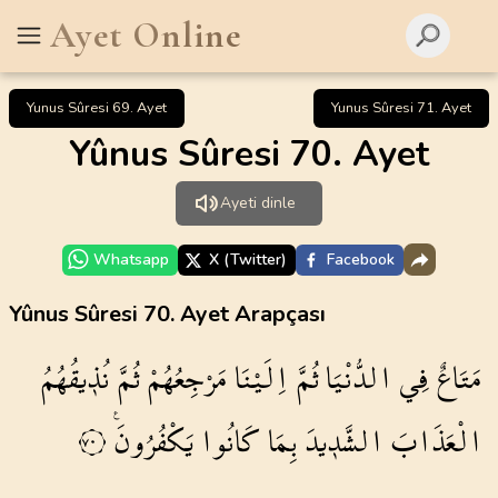
Ayet Online
Yunus Sûresi 69. Ayet
Yunus Sûresi 71. Ayet
Yûnus Sûresi 70. Ayet
Ayeti dinle
Whatsapp
X (Twitter)
Facebook
Yûnus Sûresi 70. Ayet Arapçası
مَتَاعٌ
فِي
الدُّنْيَا
ثُمَّ
اِلَيْنَا
مَرْجِعُهُمْ
ثُمَّ
نُذ۪يقُهُمُ
الْعَذَابَ
الشَّد۪يدَ
بِمَا
كَانُوا
يَكْفُرُونَ۟
٧٠