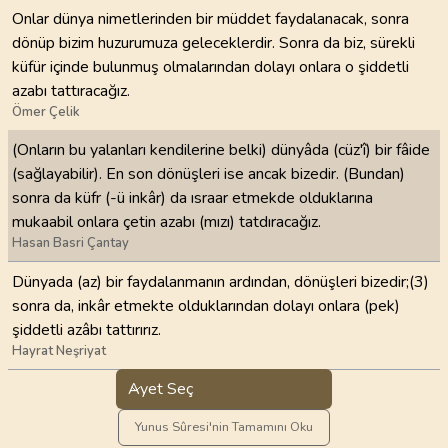
Onlar dünya nimetlerinden bir müddet faydalanacak, sonra
dönüp bizim huzurumuza geleceklerdir. Sonra da biz, sürekli
küfür içinde bulunmuş olmalarından dolayı onlara o şiddetli
azabı tattıracağız.
Ömer Çelik
(Onların bu yalanları kendilerine belki) dünyâda (cüz'î) bir fâide
(sağlayabilir). En son dönüşleri ise ancak bizedir. (Bundan)
sonra da küfr (-ü inkâr) da ısraar etmekde olduklarına
mukaabil onlara çetin azabı (mızı) tatdıracağız.
Hasan Basri Çantay
Dünyada (az) bir faydalanmanın ardından, dönüşleri bizedir;(3)
sonra da, inkâr etmekte olduklarından dolayı onlara (pek)
şiddetli azâbı tattırırız.
Hayrat Neşriyat
Ayet Seç
Yunus Sûresi'nin Tamamını Oku