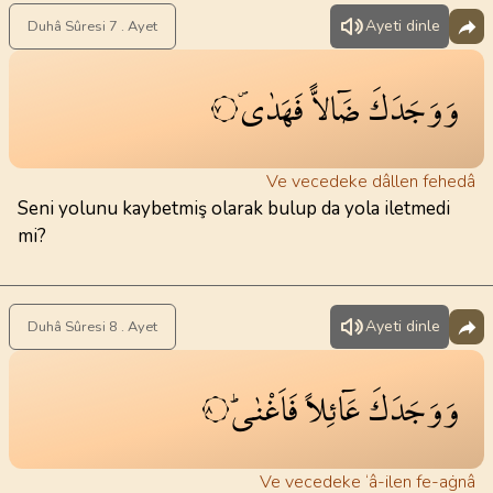
Ayeti dinle
Duhâ Sûresi 7 . Ayet
وَوَجَدَكَ
ضَٓالاًّ
فَهَدٰىۖ
٧
Ve vecedeke dâllen fehedâ
Seni yolunu kaybetmiş olarak bulup da yola iletmedi
mi?
Ayeti dinle
Duhâ Sûresi 8 . Ayet
وَوَجَدَكَ
عَٓائِلاً
فَاَغْنٰىۜ
٨
Ve vecedeke ‘â-ilen fe-aġnâ