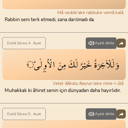
Mâ vedde’ake rabbuke vemâ kalâ
Rabbin seni terk etmedi, sana darılmadı da.
Ayeti dinle
Duhâ Sûresi 4 . Ayet
وَلَلْاٰخِرَةُ
خَيْرٌ
لَكَ
مِنَ
الْاُو۫لٰىۜ
٤
Velel-âḣiratu ḣayrun leke mine-l-ûlâ
Muhakkak ki âhiret senin için dünyadan daha hayırlıdır.
Ayeti dinle
Duhâ Sûresi 5 . Ayet