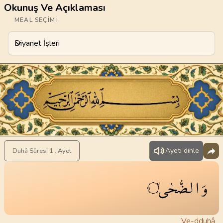
Okunuş Ve Açıklaması
MEAL SEÇIMI
Diyanet İşleri
Meal Seçimi
Ayeti dinle
Duhâ Sûresi 1 . Ayet
وَالضُّحٰىۙ
١
Ve-dduhâ