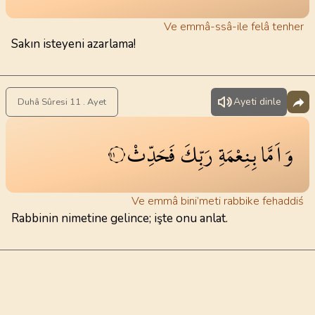
Ve emmâ-ssâ-ile felâ tenher
Sakın isteyeni azarlama!
Ayeti dinle
Duhâ Sûresi 11 . Ayet
وَاَمَّا
بِنِعْمَةِ
رَبِّكَ
فَحَدِّثْ
١١
Ve emmâ bini’meti rabbike fehaddiś
Rabbinin nimetine gelince; işte onu anlat.