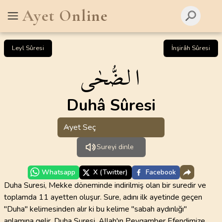
Ayet Online
Leyl Sûresi
İnşirâh Sûresi
الضُّحٰى
Duhâ Sûresi
Ayet Seç
Sureyi dinle
Whatsapp
X (Twitter)
Facebook
Duha Suresi, Mekke döneminde indirilmiş olan bir suredir ve
toplamda 11 ayetten oluşur. Sure, adını ilk ayetinde geçen
"Duha" kelimesinden alır ki bu kelime "sabah aydınlığı"
anlamına gelir. Duha Suresi, Allah'ın Peygamber Efendimize