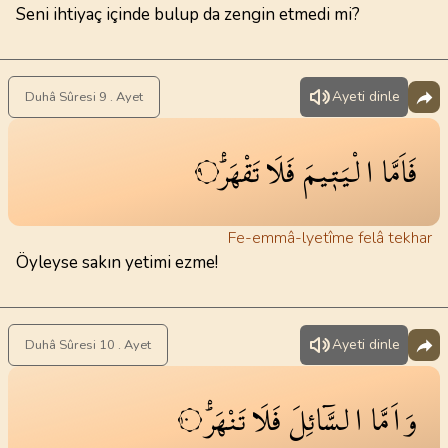
Seni ihtiyaç içinde bulup da zengin etmedi mi?
Ayeti dinle
Duhâ Sûresi 9 . Ayet
فَاَمَّا
الْيَت۪يمَ
فَلَا
تَقْهَرْۜ
٩
Fe-emmâ-lyetîme felâ tekhar
Öyleyse sakın yetimi ezme!
Ayeti dinle
Duhâ Sûresi 10 . Ayet
وَاَمَّا
السَّٓائِلَ
فَلَا
تَنْهَرْۜ
١٠