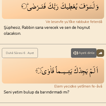
وَلَسَوْفَ
يُعْط۪يكَ
رَبُّكَ
فَتَـرْضٰىۜ
٥
Ve lesevfe yu’tîke rabbuke feterdâ
Şüphesiz, Rabbin sana verecek ve sen de hoşnut
olacaksın.
Ayeti dinle
Duhâ Sûresi 6 . Ayet
اَلَمْ
يَجِدْكَ
يَت۪ـيـماً
فَاٰوٰىۖ
٦
Elem yecidke yetîmen fe-âvâ
Seni yetim bulup da barındırmadı mı?