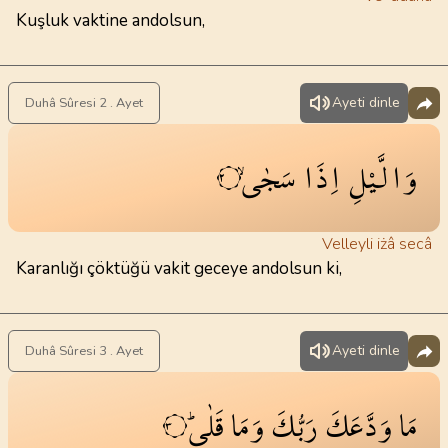
Kuşluk vaktine andolsun,
Ayeti dinle
Duhâ Sûresi 2 . Ayet
وَالَّيْلِ
اِذَا
سَجٰىۙ
٢
Velleyli iżâ secâ
Karanlığı çöktüğü vakit geceye andolsun ki,
Ayeti dinle
Duhâ Sûresi 3 . Ayet
مَا
وَدَّعَكَ
رَبُّكَ
وَمَا
قَلٰىۜ
٣