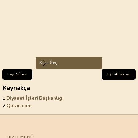
Sure Seç
Leyl Sûresi
İnşirâh Sûresi
Kaynakça
1.
Diyanet İşleri Başkanlığı
2.
Quran.com
HIZLI MENÜ