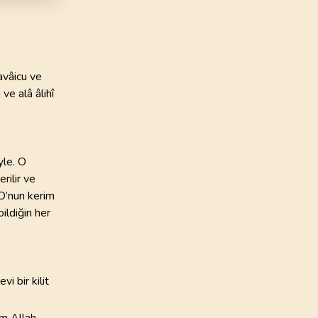
avâicu ve
ve alâ âlihî
yle. O
rilir ve
 O’nun kerim
ildiğin her
i bir kilit
im Allah