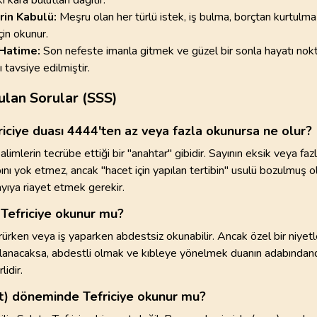
rin Kabulü:
Meşru olan her türlü istek, iş bulma, borçtan kurtulma
çin okunur.
Hatime:
Son nefeste imanla gitmek ve güzel bir sonla hayatı nokt
tavsiye edilmiştir.
ulan Sorular (SSS)
riciye duası 4444'ten az veya fazla okunursa ne olur?
alimlerin tecrübe ettiği bir "anahtar" gibidir. Sayının eksik veya faz
ını yok etmez, ancak "hacet için yapılan tertibin" usulü bozulmuş 
yıya riayet etmek gerekir.
Tefriciye okunur mu?
ürken veya iş yaparken abdestsiz okunabilir. Ancak özel bir niye
şlanacaksa, abdestli olmak ve kıbleye yönelmek duanın adabındand
lidir.
t) döneminde Tefriciye okunur mu?