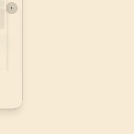
72
.
Cin Suresi
28
AYET
76
.
Insan Suresi
31
AYET
80
.
Abese Suresi
42
AYET
84
.
İnşikak Suresi
25
AYET
88
.
Gasiye Suresi
26
AYET
92
.
Leyl Suresi
21
AYET
96
.
Alak Suresi
19
AYET