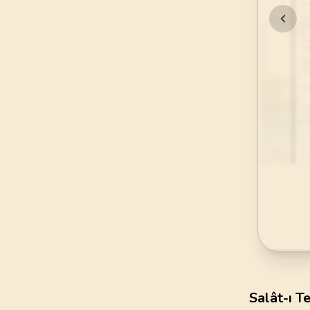
69
.
Hakka Suresi
52
AYET
73
.
Muzzemmil Sures
20
AYET
77
.
Murselat Suresi
50
AYET
81
.
Tekvir Suresi
29
AYET
85
.
Buruc Suresi
22
AYET
89
.
Fecr Suresi
30
AYET
93
.
Duha Suresi
Salât-ı T
11
AYET