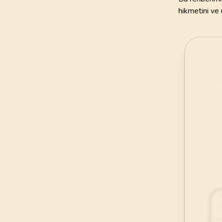
hikmetini ve
45
.
Casiye Suresi
37
AYET
49
.
Hucurat Suresi
18
AYET
53
.
Necm Suresi
62
AYET
57
.
Hadid Suresi
29
AYET
61
.
Saff Suresi
14
AYET
65
.
Talak Suresi
12
AYET