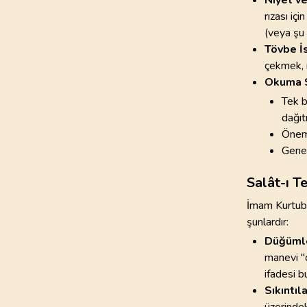
rızası iç
(veya şu 
Tövbe İs
çekmek, 
Okuma S
Tek b
dağıt
Öneml
Genel
Salât-ı Te
İmam Kurtubi 
şunlardır:
Düğümle
manevi "d
ifadesi b
Sıkıntıl
üzerindeki