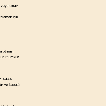
 veya sınav
alamak için
la olması
olur. Mümkün
tle 4444
ır ve kabulü