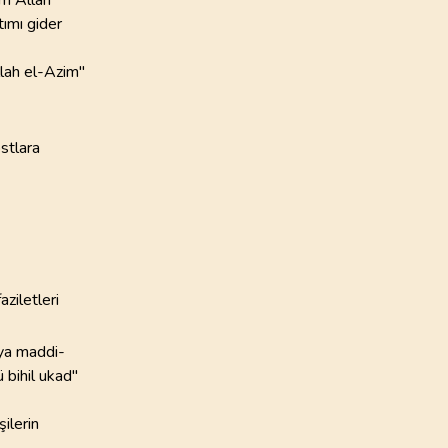
tımı gider
lah el-Azim"
ostlara
aziletleri
eya maddi-
ü bihil ukad"
ilerin