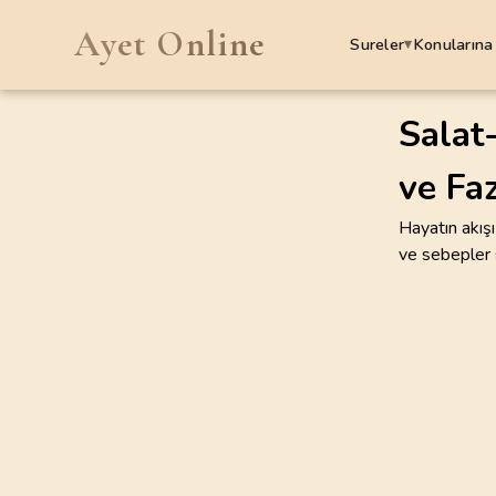
Ayet Online
Sureler
Konularına
▾
SURELER
Salat
ve Faz
1
.
Fatiha Suresi
7
AYET
Hayatın akışı
ve sebepler s
5
.
Maide Suresi
120
AYET
9
.
Tevbe Suresi
129
AYET
13
.
Rad Suresi
43
AYET
17
.
Isra Suresi