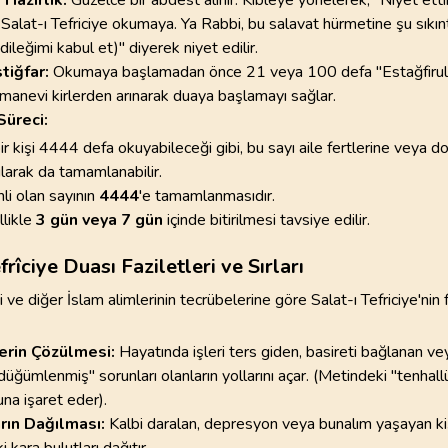
in Salat-ı Tefriciye okumaya. Ya Rabbi, bu salavat hürmetine şu sıkın
dileğimi kabul et)" diyerek niyet edilir.
tiğfar:
Okumaya başlamadan önce 21 veya 100 defa "Estağfirul
manevi kirlerden arınarak duaya başlamayı sağlar.
üreci:
ir kişi 4444 defa okuyabileceği gibi, bu sayı aile fertlerine veya d
ılarak da tamamlanabilir.
i olan sayının
4444
'e tamamlanmasıdır.
likle
3 gün veya 7 gün
içinde bitirilmesi tavsiye edilir.
frîciye Duası Faziletleri ve Sırları
ve diğer İslam alimlerinin tecrübelerine göre Salat-ı Tefriciye'nin f
rin Çözülmesi:
Hayatında işleri ters giden, basireti bağlanan v
üğümlenmiş" sorunları olanların yollarını açar. (Metindeki
"tenhall
una işaret eder).
arın Dağılması:
Kalbi daralan, depresyon veya bunalım yaşayan kiş
 kara bulutları dağıtır.