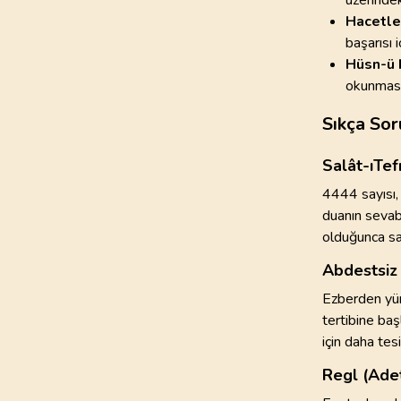
Hacetle
başarısı i
Hüsn-ü 
okunması 
Sıkça Sor
Salât-ıTef
4444 sayısı, 
duanın sevab
olduğunca sa
Abdestsiz 
Ezberden yür
tertibine ba
için daha tesir
Regl (Ade