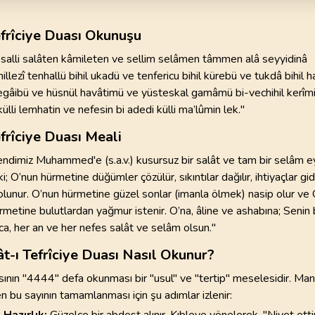
efrîciye Duası Okunuşu
alli salâten kâmileten ve sellim selâmen tâmmen alâ seyyidinâ
ezî tenhallü bihil ukadü ve tenfericu bihil kürebü ve tukdâ bihil h
regâibü ve hüsnül havâtimü ve yüsteskal gamâmü bi-vechihil kerîmi 
 külli lemhatin ve nefesin bi adedi külli ma’lûmin lek."
efrîciye Duası Meali
fendimiz Muhammed'e (s.a.v.) kusursuz bir salât ve tam bir selâm e
 O’nun hürmetine düğümler çözülür, sıkıntılar dağılır, ihtiyaçlar gide
 olunur. O’nun hürmetine güzel sonlar (imanla ölmek) nasip olur ve
metine bulutlardan yağmur istenir. O’na, âline ve ashabına; Senin b
ca, her an ve her nefes salât ve selâm olsun."
t-ı Tefrîciye Duası Nasıl Okunur?
sının "4444" defa okunması bir "usul" ve "tertip" meselesidir. Manev
n bu sayının tamamlanması için şu adımlar izlenir:
 Hazırlık:
Güzelce bir abdest alınır. Kıbleye yönelerek, "Niyet ett