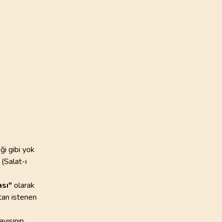
135
AYET
ye Vakfı
24
.
Nur Suresi
i Öztürk
64
AYET
28
.
Kasas Suresi
88
AYET
32
.
Secde Suresi
30
AYET
36
.
Yasin Suresi
83
AYET
ği gibi yok
(Salat-ı
40
.
Mumin Suresi
85
AYET
sı"
olarak
’tan istenen
44
.
Duhan Suresi
59
AYET
ayısının