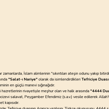
110
AYET
98
AYET
Süleymani
22
.
Hac Suresi
23
.
Muminun Suresi
Yaşar Nur
78
AYET
118
AYET
26
.
Suara Suresi
27
.
Neml Suresi
227
AYET
93
AYET
30
.
Rum Suresi
31
.
Lokman Suresi
60
AYET
34
AYET
34
.
Sebe Suresi
35
.
Fatır Suresi
54
AYET
45
AYET
r zamanlarda, İslam alimlerinin "sıkıntıları ateşin odunu yakıp bitirdi
sında
"Salat-ı Nariye"
olarak da isimlendirdikleri
Tefriciye Duası
38
.
Sad Suresi
39
.
Zumer Suresi
üminin en güçlü manevi sığınağıdır.
88
AYET
75
AYET
 hazretlerinin rivayetiyle meşhur olan ve halk arasında
"4444 Dua
cizevi salavat, Peygamber Efendimiz (s.a.v.) vesile edilerek Allah
42
.
Sura Suresi
43
.
Zuhruf Suresi
et kapısıdır.
53
AYET
89
AYET
de; Tefriciye duasının Arapça yazılışını, Türkçe okunuşunu, 4444 s