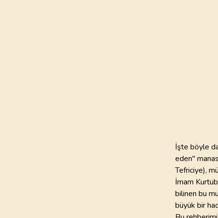
111
AYET
21
.
Enbiya Suresi
112
AYET
25
.
Furkan Suresi
77
AYET
29
.
Ankebut Suresi
69
AYET
33
.
Ahzab Suresi
73
AYET
İşte böyle da
eden" mana
37
.
Saffat Suresi
Tefriciye), m
182
AYET
İmam Kurtubi
bilinen bu mu
41
.
Fussilet Suresi
büyük bir hac
54
AYET
Bu rehberimiz