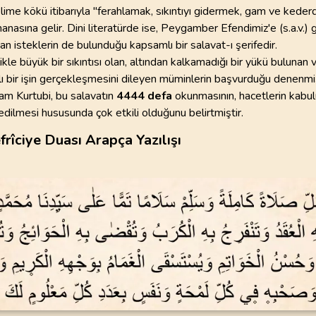
elime kökü itibarıyla "ferahlamak, sıkıntıyı gidermek, gam ve keder
nasına gelir. Dini literatürde ise, Peygamber Efendimiz'e (s.a.v.) ge
98
.
Beyyine Suresi
99
.
Zilzal Suresi
tan isteklerin de bulunduğu kapsamlı bir salavat-ı şerifedir.
8
AYET
8
AYET
ikle büyük bir sıkıntısı olan, altından kalkamadığı bir yükü bulunan
ırlı bir işin gerçekleşmesini dileyen müminlerin başvurduğu denenmi
102
.
Tekasur Suresi
103
.
Asr Suresi
8
AYET
3
AYET
mam Kurtubi, bu salavatın
4444 defa
okunmasının, hacetlerin kabul
edilmesi hususunda çok etkili olduğunu belirtmiştir.
106
.
Kureyş Suresi
107
.
Maun Suresi
efrîciye Duası Arapça Yazılışı
4
AYET
7
AYET
110
.
Nasr Suresi
111
.
Tebbet Suresi
3
AYET
5
AYET
114
.
Nas Suresi
6
AYET