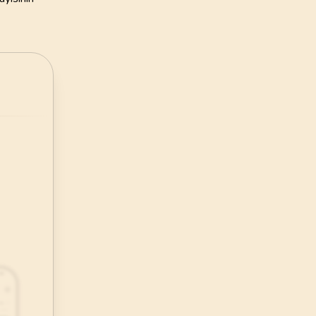
48
.
Fetih Suresi
29
AYET
52
.
Tur Suresi
49
AYET
56
.
Vakia Suresi
96
AYET
60
.
Mumtehine Suresi
13
AYET
64
.
Tegabun Suresi
18
AYET
68
.
Kalem Suresi
52
AYET