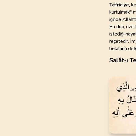
Tefriciye
, k
kurtulmak" ma
97
.
Kadir Suresi
içinde Allah'
5
AYET
Bu dua, özell
istediği hay
101
.
Karia Suresi
11
AYET
reçetedir. İ
belaların def
105
.
Fil Suresi
Salât-ı T
5
AYET
109
.
Kafirun Suresi
6
AYET
113
.
Felak Suresi
5
AYET