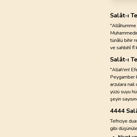
Salât-ı T
"Allâhumme s
Muhammedinill
tünâlü bihir 
ve sahbihî fî
Salât-ı T
"Allah'ım! E
Peygamber ki;
arzulara nail
yüzü suyu hür
şeyin sayısın
4444 Salâ
Tefriciye dua
gibi düşünüle
Niyet ve