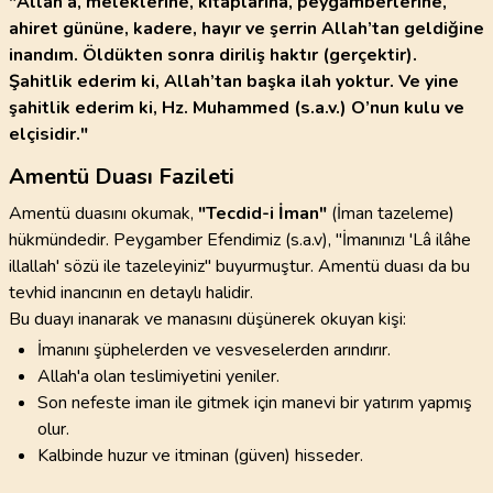
"Allah’a, meleklerine, kitaplarına, peygamberlerine,
ahiret gününe, kadere, hayır ve şerrin Allah’tan geldiğine
inandım. Öldükten sonra diriliş haktır (gerçektir).
Şahitlik ederim ki, Allah’tan başka ilah yoktur. Ve yine
şahitlik ederim ki, Hz. Muhammed (s.a.v.) O’nun kulu ve
elçisidir."
Amentü Duası Fazileti
Amentü duasını okumak,
"Tecdid-i İman"
(İman tazeleme)
hükmündedir. Peygamber Efendimiz (s.a.v),
"İmanınızı 'Lâ ilâhe
illallah' sözü ile tazeleyiniz"
buyurmuştur. Amentü duası da bu
tevhid inancının en detaylı halidir.
Bu duayı inanarak ve manasını düşünerek okuyan kişi:
İmanını şüphelerden ve vesveselerden arındırır.
Allah'a olan teslimiyetini yeniler.
Son nefeste iman ile gitmek için manevi bir yatırım yapmış
olur.
Kalbinde huzur ve itminan (güven) hisseder.