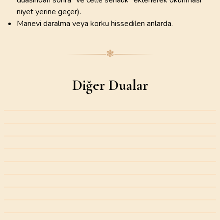
duasından sonra "ve celle senâük" eklenerek okunması
niyet yerine geçer).
Manevi daralma veya korku hissedilen anlarda.
❃
Diğer Dualar