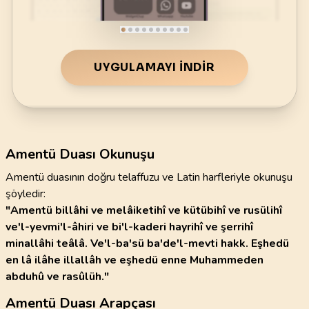
UYGULAMAYI İNDIR
Amentü Duası Okunuşu
Amentü duasının doğru telaffuzu ve Latin harfleriyle okunuşu
şöyledir:
"Amentü billâhi ve melâiketihî ve kütübihî ve rusülihî
ve'l-yevmi'l-âhiri ve bi'l-kaderi hayrihî ve şerrihî
minallâhi teâlâ. Ve'l-ba'sü ba'de'l-mevti hakk. Eşhedü
en lâ ilâhe illallâh ve eşhedü enne Muhammeden
abduhû ve rasûlüh."
Amentü Duası Arapçası