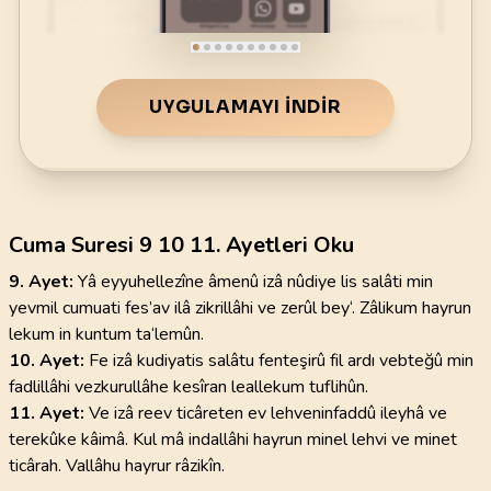
UYGULAMAYI İNDIR
Cuma Suresi 9 10 11. Ayetleri Oku
9. Ayet:
Yâ eyyuhellezîne âmenû izâ nûdiye lis salâti min
yevmil cumuati fes’av ilâ zikrillâhi ve zerûl bey‘. Zâlikum hayrun
lekum in kuntum ta‘lemûn.
10. Ayet:
Fe izâ kudiyatis salâtu fenteşirû fil ardı vebteğû min
fadlillâhi vezkurullâhe kesîran leallekum tuflihûn.
11. Ayet:
Ve izâ reev ticâreten ev lehveninfaddû ileyhâ ve
terekûke kâimâ. Kul mâ indallâhi hayrun minel lehvi ve minet
ticârah. Vallâhu hayrur râzikîn.