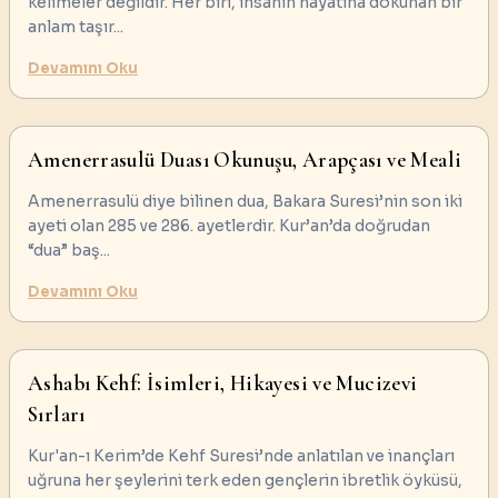
kelimeler değildir. Her biri, insanın hayatına dokunan bir
anlam taşır
...
Devamını Oku
Amenerrasulü Duası Okunuşu, Arapçası ve Meali
Amenerrasulü diye bilinen dua, Bakara Suresi’nin son iki
ayeti olan 285 ve 286. ayetlerdir. Kur’an’da doğrudan
“dua” baş
...
Devamını Oku
Ashabı Kehf: İsimleri, Hikayesi ve Mucizevi
Sırları
Kur'an-ı Kerim’de Kehf Suresi’nde anlatılan ve inançları
uğruna her şeylerini terk eden gençlerin ibretlik öyküsü,