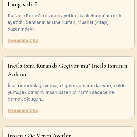
Hangisidir?
Kur’an-ı Kerim’in ilk inen ayetleri, Alak Suresi’nin ilk 5
ayetidir. Sanılanın aksine Kur’an, Mushaf (kitap)
düzenindeki
...
Devamını Oku
İncila İsmi Kuran’da Geçiyor mu? İncila İsminin
Anlamı
İncila ismi kulağa yumuşak gelen, anlamı da aynı şekilde
yumuşak bir isim. İnsan bazen bir ismin sadece ne
demek olduğun
...
Devamını Oku
İnsana Güç Veren Ayetler