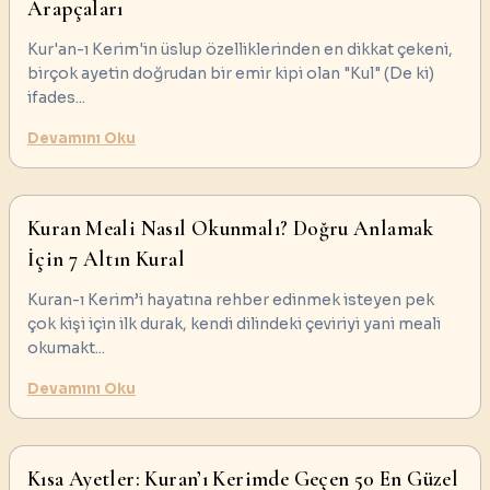
Arapçaları
Kur'an-ı Kerim'in üslup özelliklerinden en dikkat çekeni,
birçok ayetin doğrudan bir emir kipi olan "Kul" (De ki)
ifades
...
Devamını Oku
Kuran Meali Nasıl Okunmalı? Doğru Anlamak
İçin 7 Altın Kural
Kuran-ı Kerim’i hayatına rehber edinmek isteyen pek
çok kişi için ilk durak, kendi dilindeki çeviriyi yani meali
okumakt
...
Devamını Oku
Kısa Ayetler: Kuran’ı Kerimde Geçen 50 En Güzel