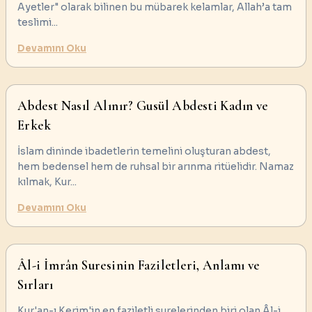
Ayetler" olarak bilinen bu mübarek kelamlar, Allah’a tam
teslimi
...
Devamını Oku
Abdest Nasıl Alınır? Gusül Abdesti Kadın ve
Erkek
İslam dininde ibadetlerin temelini oluşturan abdest,
hem bedensel hem de ruhsal bir arınma ritüelidir. Namaz
kılmak, Kur
...
Devamını Oku
Âl-i İmrân Suresinin Faziletleri, Anlamı ve
Sırları
Kur'an-ı Kerim'in en faziletli surelerinden biri olan Âl-i