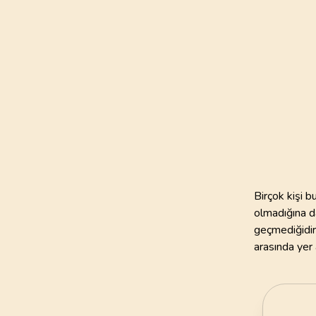
111
AYET
21
.
Enbiya Suresi
112
AYET
25
.
Furkan Suresi
77
AYET
29
.
Ankebut Suresi
69
AYET
33
.
Ahzab Suresi
Birçok kişi 
73
AYET
olmadığına d
geçmediğidir.
37
.
Saffat Suresi
arasında yer a
182
AYET
41
.
Fussilet Suresi
54
AYET