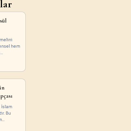
lar
sül
emelini
ensel hem
i
...
in
pçası
, İslam
ir. Bu
m
...