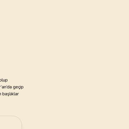
135
AYET
ye Vakfı
24
.
Nur Suresi
i Öztürk
64
AYET
28
.
Kasas Suresi
88
AYET
32
.
Secde Suresi
30
AYET
36
.
Yasin Suresi
olup
83
AYET
’an’da geçip
 başlıklar
40
.
Mumin Suresi
85
AYET
44
.
Duhan Suresi
59
AYET