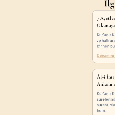
İl
7 Ayetle
Okunuşu
Kur'an-ı K
ve halk ar
bilinen b
Devamını
Âl-i İmr
Anlamı v
Kur'an-ı K
surelerind
suresi, o
hem
...