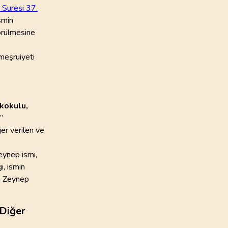
 Suresi 37.
ismin
100
.
Adiyat Suresi
görülmesine
11
AYET
meşruiyeti
104
.
Humeze Suresi
9
AYET
108
.
Kevser Suresi
3
AYET
kokulu,
”
112
.
İhlas Suresi
er verilen ve
4
AYET
eynep ismi,
ı, ismin
le Zeynep
 Diğer