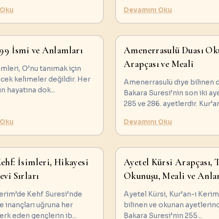
 Oku
Devamını Oku
 99 İsmi ve Anlamları
Amenerrasulü Duası Ok
Arapçası ve Meali
simleri, O’nu tanımak için
cek kelimeler değildir. Her
Amenerrasulü diye bilinen 
nın hayatına dok
...
Bakara Suresi’nin son iki ay
285 ve 286. ayetlerdir. Kur’a
 Oku
Devamını Oku
ehf: İsimleri, Hikayesi
Ayetel Kürsi Arapçası, 
evi Sırları
Okunuşu, Meali ve Anla
Kerim’de Kehf Suresi’nde
Ayetel Kürsi, Kur’an-ı Kerim
ve inançları uğruna her
bilinen ve okunan ayetlerind
terk eden gençlerin ib
...
Bakara Suresi’nin 255
...