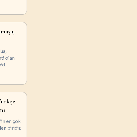
unuşu,
dua,
eti olan
n’d
...
Türkçe
mı
’in en çok
en biridir.