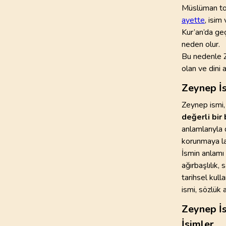
Müslüman top
ayette
, isim
97
.
Kadir Suresi
Kur’an’da geç
5
AYET
neden olur.
Bu nedenle Z
101
.
Karia Suresi
11
AYET
olan ve dini 
Zeynep İ
105
.
Fil Suresi
5
AYET
Zeynep ismi,
değerli bir 
109
.
Kafirun Suresi
anlamlarıyla 
6
AYET
korunmaya lay
İsmin anlamı 
113
.
Felak Suresi
ağırbaşlılık,
5
AYET
tarihsel kull
ismi, sözlük 
Zeynep İs
İsimler