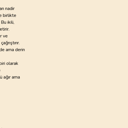
an nadir
 birlikte
u ikili,
tirir.
r ve
ağrıştırır.
ade ama derin
iri olarak
e
kü ağır ama