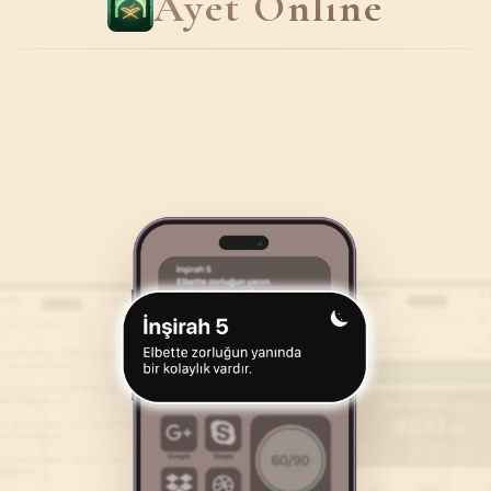
Ayet Online
46
.
Ahkaf Suresi
47
.
Muhammed Suresi
35
AYET
38
AYET
50
.
Kaf Suresi
51
.
Zariyat Suresi
45
AYET
60
AYET
54
.
Kamer Suresi
55
.
Rahman Suresi
55
AYET
78
AYET
58
.
Mücadele Suresi
59
.
Hasr Suresi
22
AYET
24
AYET
62
.
Cuma Suresi
63
.
Munafikune Suresi
11
AYET
11
AYET
66
.
Tahrim Suresi
67
.
Mulk Suresi
12
AYET
30
AYET