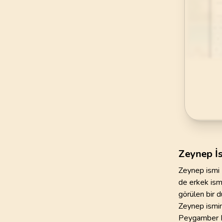
69
.
Hakka Suresi
52
AYET
73
.
Muzzemmil Sures
20
AYET
77
.
Murselat Suresi
50
AYET
81
.
Tekvir Suresi
29
AYET
85
.
Buruc Suresi
22
AYET
Zeynep İ
Zeynep ismi K
89
.
Fecr Suresi
de erkek ism
30
AYET
görülen bir 
Zeynep ismin
93
.
Duha Suresi
Peygamber Ef
11
AYET