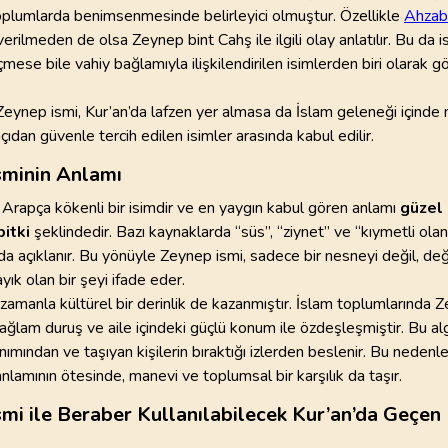
lumlarda benimsenmesinde belirleyici olmuştur. Özellikle
Ahzab
 verilmeden de olsa Zeynep bint Cahş ile ilgili olay anlatılır. Bu da 
98
.
Beyyine Suresi
99
.
Zilzal Suresi
mese bile vahiy bağlamıyla ilişkilendirilen isimlerden biri olarak 
8
AYET
8
AYET
eynep ismi, Kur’an’da lafzen yer almasa da İslam geleneği içinde 
102
.
Tekasur Suresi
103
.
Asr Suresi
8
AYET
3
AYET
açıdan güvenle tercih edilen isimler arasında kabul edilir.
sminin Anlamı
106
.
Kureyş Suresi
107
.
Maun Suresi
4
AYET
7
AYET
 Arapça kökenli bir isimdir ve en yaygın kabul gören anlamı
güzel 
bitki
şeklindedir. Bazı kaynaklarda “süs”, “ziynet” ve “kıymetli olan
110
.
Nasr Suresi
111
.
Tebbet Suresi
da açıklanır. Bu yönüyle Zeynep ismi, sadece bir nesneyi değil, değ
3
AYET
5
AYET
ık olan bir şeyi ifade eder.
zamanla kültürel bir derinlik de kazanmıştır. İslam toplumlarında Z
114
.
Nas Suresi
 sağlam duruş ve aile içindeki güçlü konum ile özdeşleşmiştir. Bu alg
6
AYET
anımından ve taşıyan kişilerin bıraktığı izlerden beslenir. Bu neden
anlamının ötesinde, manevi ve toplumsal bir karşılık da taşır.
mi ile Beraber Kullanılabilecek Kur’an’da Geçen