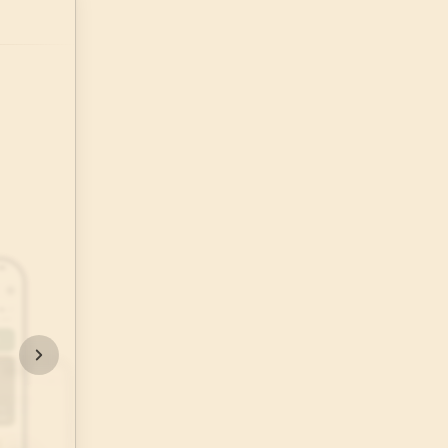
48
.
Fetih Suresi
29
AYET
52
.
Tur Suresi
49
AYET
56
.
Vakia Suresi
96
AYET
60
.
Mumtehine Suresi
13
AYET
64
.
Tegabun Suresi
18
AYET
68
.
Kalem Suresi
52
AYET