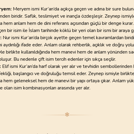
ryem:
Meryem ismi Kur’an’da açıkça geçen ve adına bir sure bulun
inden biridir. Saflık, teslimiyet ve inançla özdeşleşir. Zeynep ismiyle
da hem anlam hem de dini referans açısından güçlü bir denge kurar. B
n bir isim ile İslam tarihinde köklü bir yeri olan bir ismi bir araya ge
r:
Nur ismi Kur’an’da birçok ayette geçen temel kavramlardan biridi
i aydınlığı ifade eder. Anlam olarak rehberlik, açıklık ve doğru yolu ç
le birlikte kullanıldığında hem manevi hem de anlam yönünden s
luşur. Bu nedenle çift isim tercih edenler için sıkça seçilir.
:
Elif ismi Kur’an’da harf olarak yer alır ve tevhidin sembollerinden b
 Tekliği, başlangıcı ve doğruluğu temsil eder. Zeynep ismiyle birlikt
nda hem geleneksel hem de manevi bir yapı ortaya çıkar. Anlam yü
e olan isim kombinasyonları arasında yer alır.
❃