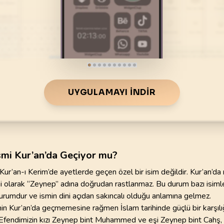
70
.
Mearic Suresi
71
.
Nuh Suresi
44
AYET
28
AYET
i
74
.
Muddessir Suresi
75
.
Kiyamet Suresi
56
AYET
40
AYET
78
.
Nebe Suresi
79
.
Naziat Suresi
40
AYET
46
AYET
UYGULAMAYI İNDIR
82
.
Infitar Suresi
83
.
Mutaffifin Suresi
19
AYET
36
AYET
86
.
Tarik Suresi
87
.
Ala Suresi
17
AYET
19
AYET
smi Kur’an’da Geçiyor mu?
ur’an-ı Kerim’de ayetlerde geçen özel bir isim değildir. Kur’an’da
90
.
Beled Suresi
91
.
Şems Suresi
i olarak “Zeynep” adına doğrudan rastlanmaz. Bu durum bazı isiml
20
AYET
15
AYET
durumdur ve ismin dini açıdan sakıncalı olduğu anlamına gelmez.
in Kur’an’da geçmemesine rağmen İslam tarihinde güçlü bir karşılığı
94
.
İnşirah Suresi
95
.
Tin Suresi
endimizin kızı Zeynep bint Muhammed ve eşi Zeynep bint Cahş, 
8
AYET
8
AYET