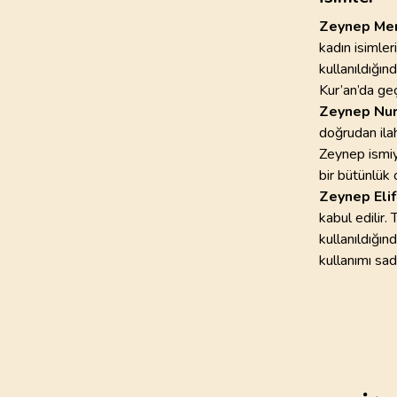
Zeynep Me
kadın isimler
kullanıldığın
Kur’an’da geçe
Zeynep Nu
doğrudan ilah
Zeynep ismiy
bir bütünlük o
Zeynep Elif
kabul edilir.
kullanıldığı
kullanımı sad