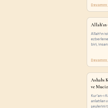
Devamını
Allah’ın
Allah’ın i
ezberlene
biri, insa
Devamını
Ashabı K
ve Muciz
Kur'an-ı 
anlatılan 
şeylerini 