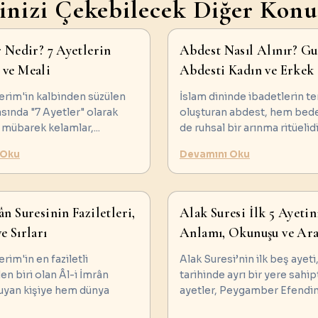
ginizi Çekebilecek Diğer Konu
r Nedir? 7 Ayetlerin
Abdest Nasıl Alınır? Gu
 ve Meali
Abdesti Kadın ve Erkek
erim'in kalbinden süzülen
İslam dininde ibadetlerin t
asında "7 Ayetler" olarak
oluşturan abdest, hem bed
u mübarek kelamlar,
...
de ruhsal bir arınma ritüelid
 Oku
Devamını Oku
ân Suresinin Faziletleri,
Alak Suresi İlk 5 Ayetin
e Sırları
Anlamı, Okunuşu ve Ara
erim'in en faziletli
Alak Suresi’nin ilk beş ayeti
en biri olan Âl-i İmrân
tarihinde ayrı bir yere sahipt
kuyan kişiye hem dünya
ayetler, Peygamber Efendi