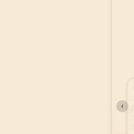
45
.
Casiye Suresi
37
AYET
49
.
Hucurat Suresi
18
AYET
53
.
Necm Suresi
62
AYET
57
.
Hadid Suresi
29
AYET
61
.
Saff Suresi
14
AYET
65
.
Talak Suresi
12
AYET