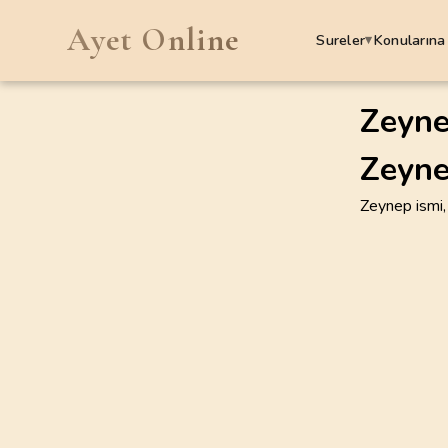
Ayet Online
Sureler
Konularına
▾
SURELER
Zeyne
Zeyne
1
.
Fatiha Suresi
7
AYET
Zeynep ismi,
5
.
Maide Suresi
120
AYET
9
.
Tevbe Suresi
129
AYET
13
.
Rad Suresi
43
AYET
17
.
Isra Suresi