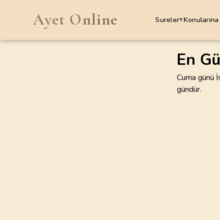
Ayet Online
Sureler
Konularına
▾
SURELER
En Gü
Cuma günü İs
1
.
Fatiha Suresi
gündür.
7
AYET
5
.
Maide Suresi
120
AYET
9
.
Tevbe Suresi
129
AYET
13
.
Rad Suresi
43
AYET
17
.
Isra Suresi