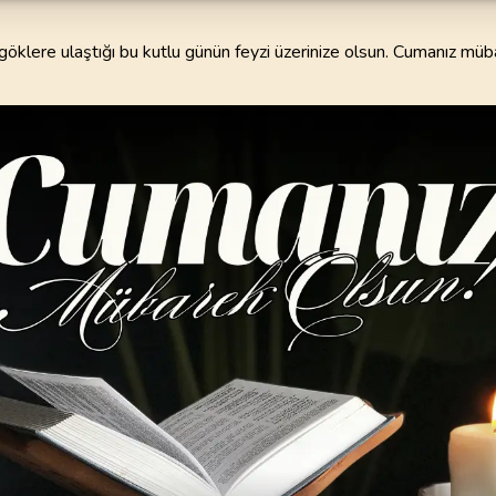
göklere ulaştığı bu kutlu günün feyzi üzerinize olsun. Cumanız müb