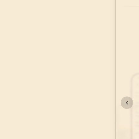
45
.
Casiye Suresi
37
AYET
49
.
Hucurat Suresi
18
AYET
53
.
Necm Suresi
62
AYET
57
.
Hadid Suresi
29
AYET
61
.
Saff Suresi
14
AYET
65
.
Talak Suresi
12
AYET