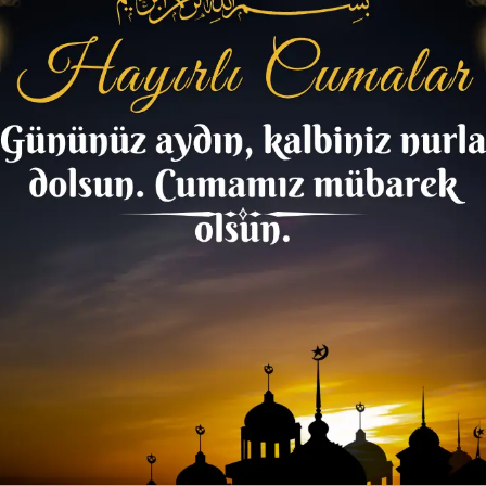
98
.
Beyyine Suresi
99
.
Zilzal Suresi
8
AYET
8
AYET
102
.
Tekasur Suresi
103
.
Asr Suresi
8
AYET
3
AYET
106
.
Kureyş Suresi
107
.
Maun Suresi
4
AYET
7
AYET
110
.
Nasr Suresi
111
.
Tebbet Suresi
3
AYET
5
AYET
114
.
Nas Suresi
6
AYET