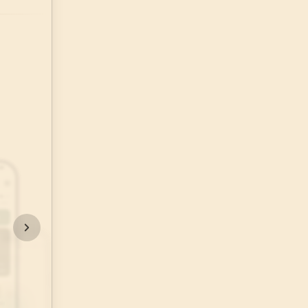
48
.
Fetih Suresi
29
AYET
52
.
Tur Suresi
49
AYET
56
.
Vakia Suresi
96
AYET
60
.
Mumtehine Suresi
13
AYET
64
.
Tegabun Suresi
18
AYET
68
.
Kalem Suresi
52
AYET