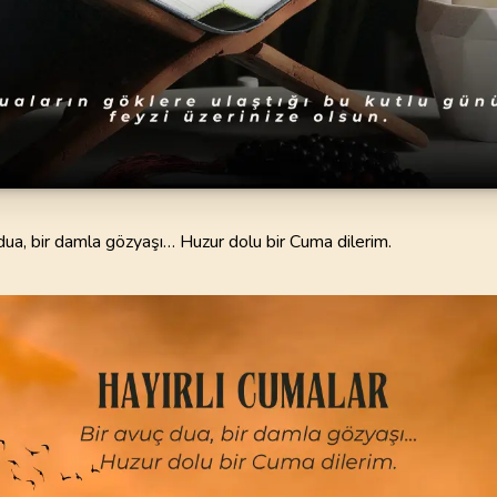
dua, bir damla gözyaşı… Huzur dolu bir Cuma dilerim.