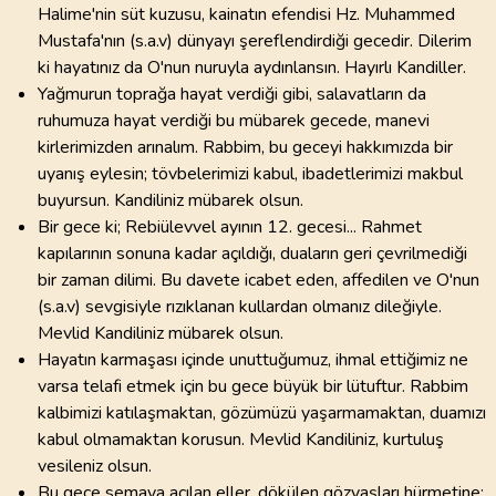
Halime'nin süt kuzusu, kainatın efendisi Hz. Muhammed
Mustafa'nın (s.a.v) dünyayı şereflendirdiği gecedir. Dilerim
ki hayatınız da O'nun nuruyla aydınlansın. Hayırlı Kandiller.
Yağmurun toprağa hayat verdiği gibi, salavatların da
ruhumuza hayat verdiği bu mübarek gecede, manevi
kirlerimizden arınalım. Rabbim, bu geceyi hakkımızda bir
uyanış eylesin; tövbelerimizi kabul, ibadetlerimizi makbul
buyursun. Kandiliniz mübarek olsun.
Bir gece ki; Rebiülevvel ayının 12. gecesi... Rahmet
kapılarının sonuna kadar açıldığı, duaların geri çevrilmediği
bir zaman dilimi. Bu davete icabet eden, affedilen ve O'nun
(s.a.v) sevgisiyle rızıklanan kullardan olmanız dileğiyle.
Mevlid Kandiliniz mübarek olsun.
Hayatın karmaşası içinde unuttuğumuz, ihmal ettiğimiz ne
varsa telafi etmek için bu gece büyük bir lütuftur. Rabbim
kalbimizi katılaşmaktan, gözümüzü yaşarmamaktan, duamızı
kabul olmamaktan korusun. Mevlid Kandiliniz, kurtuluş
vesileniz olsun.
Bu gece semaya açılan eller, dökülen gözyaşları hürmetine;