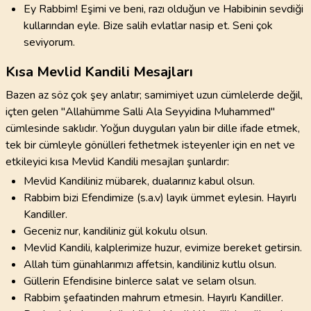
Ey Rabbim! Eşimi ve beni, razı olduğun ve Habibinin sevdiği
kullarından eyle. Bize salih evlatlar nasip et. Seni çok
seviyorum.
Kısa Mevlid Kandili Mesajları
Bazen az söz çok şey anlatır; samimiyet uzun cümlelerde değil,
içten gelen "Allahümme Salli Ala Seyyidina Muhammed"
cümlesinde saklıdır. Yoğun duyguları yalın bir dille ifade etmek,
tek bir cümleyle gönülleri fethetmek isteyenler için en net ve
etkileyici kısa Mevlid Kandili mesajları şunlardır:
Mevlid Kandiliniz mübarek, dualarınız kabul olsun.
Rabbim bizi Efendimize (s.a.v) layık ümmet eylesin. Hayırlı
Kandiller.
Geceniz nur, kandiliniz gül kokulu olsun.
Mevlid Kandili, kalplerimize huzur, evimize bereket getirsin.
Allah tüm günahlarımızı affetsin, kandiliniz kutlu olsun.
Güllerin Efendisine binlerce salat ve selam olsun.
Rabbim şefaatinden mahrum etmesin. Hayırlı Kandiller.