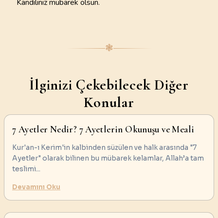
Kandiliniz mübarek olsun.
❃
İlginizi Çekebilecek Diğer
Konular
7 Ayetler Nedir? 7 Ayetlerin Okunuşu ve Meali
Kur'an-ı Kerim'in kalbinden süzülen ve halk arasında "7
Ayetler" olarak bilinen bu mübarek kelamlar, Allah’a tam
teslimi
...
Devamını Oku