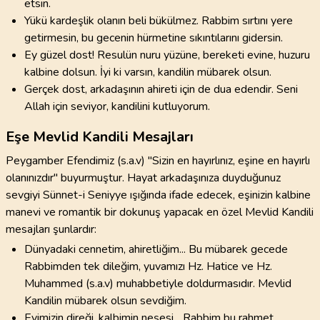
etsin.
Yükü kardeşlik olanın beli bükülmez. Rabbim sırtını yere
getirmesin, bu gecenin hürmetine sıkıntılarını gidersin.
Ey güzel dost! Resulün nuru yüzüne, bereketi evine, huzuru
kalbine dolsun. İyi ki varsın, kandilin mübarek olsun.
Gerçek dost, arkadaşının ahireti için de dua edendir. Seni
Allah için seviyor, kandilini kutluyorum.
Eşe Mevlid Kandili Mesajları
Peygamber Efendimiz (s.a.v) "Sizin en hayırlınız, eşine en hayırlı
olanınızdır" buyurmuştur. Hayat arkadaşınıza duyduğunuz
sevgiyi Sünnet-i Seniyye ışığında ifade edecek, eşinizin kalbine
manevi ve romantik bir dokunuş yapacak en özel Mevlid Kandili
mesajları şunlardır:
Dünyadaki cennetim, ahiretliğim... Bu mübarek gecede
Rabbimden tek dileğim, yuvamızı Hz. Hatice ve Hz.
Muhammed (s.a.v) muhabbetiyle doldurmasıdır. Mevlid
Kandilin mübarek olsun sevdiğim.
Evimizin direği, kalbimin neşesi... Rabbim bu rahmet