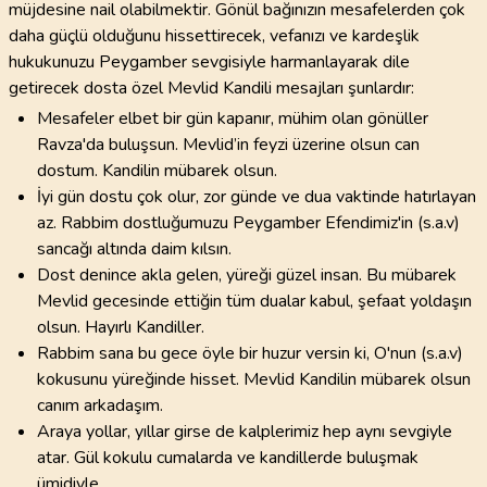
müjdesine nail olabilmektir. Gönül bağınızın mesafelerden çok
daha güçlü olduğunu hissettirecek, vefanızı ve kardeşlik
hukukunuzu Peygamber sevgisiyle harmanlayarak dile
getirecek dosta özel Mevlid Kandili mesajları şunlardır:
Mesafeler elbet bir gün kapanır, mühim olan gönüller
Ravza'da buluşsun. Mevlid’in feyzi üzerine olsun can
dostum. Kandilin mübarek olsun.
İyi gün dostu çok olur, zor günde ve dua vaktinde hatırlayan
az. Rabbim dostluğumuzu Peygamber Efendimiz'in (s.a.v)
sancağı altında daim kılsın.
Dost denince akla gelen, yüreği güzel insan. Bu mübarek
Mevlid gecesinde ettiğin tüm dualar kabul, şefaat yoldaşın
olsun. Hayırlı Kandiller.
Rabbim sana bu gece öyle bir huzur versin ki, O'nun (s.a.v)
kokusunu yüreğinde hisset. Mevlid Kandilin mübarek olsun
canım arkadaşım.
Araya yollar, yıllar girse de kalplerimiz hep aynı sevgiyle
atar. Gül kokulu cumalarda ve kandillerde buluşmak
ümidiyle.