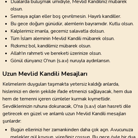
Dualarda buluşmak ümidiyle, Mevlid Kandiliniz mübarek
olsun.
Semaya açılan eller boş çevrilmesin. Hayırlı kandiller.
Bu gece doğum günüdür, alemlerin bayramıdır. Kutlu olsun.
Kalplerimiz imanla, gecemiz salavatla dolsun.
Tüm İslam aleminin Mevlid Kandili mübarek olsun.
Rızkımız bol, kandilimiz mübarek olsun.
Allah'ın rahmeti ve bereketi üzerinize olsun.
Gönül dünyanız O'nun (s.a.v) nuruyla aydınlansın.
Uzun Mevlid Kandili Mesajları
Kelimelerin duyguları taşımakta yetersiz kaldığı anlarda,
hislerinizi en derin şekilde ifade etmenizi sağlayacak, hem dua
hem de temenni içeren cümleler kurmak kıymetlidir.
Sevdiklerinizin ruhuna dokunacak, O'na (s.a.v) olan hasreti dile
getirecek en güzel ve anlamlı uzun Mevlid Kandili mesajları
şunlardır:
Bugün ellerinizi her zamankinden daha çok açın. Avucunuza
melekler gül koysun, yüreğiniz coşsun. Bu gece öyle bir dua