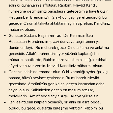
edin ki, günahlarınız affolsun. Rabbim, Mevlid Kandili
hürmetine geçmişimizi bağışlasın, geleceğimizi hayırlı kılsın.
Peygamber Efendimiz'in (s.a.v) dünyayı şereflendirdiği bu
gecede, O'nun ahlakıyla ahlaklanmayı nasip etsin. Kandiliniz
mübarek olsun.
Gönüller Sultanı, Başımızın Tacı, Dertlerimizin İlacı
Resulullah Efendimiz'in (s.a.v) dünyaya teşriflerinin yıl
dönümündeyiz. Bu mübarek gece, O'nu anlama ve anlatma
gecesidir. Allah'ın rahmetinin yer yüzünü kapladığı bu
mübarek saatlerde, Rabbim size ve ailenize sağlık, sıhhat,
afiyet ve huzur versin. Mevlid Kandiliniz mübarek olsun.
Gecenin sahibine emanet olun. O ki, karanlığı aydınlığa, kışı
bahara, hüznü sevince çevirendir. Bu mübarek Mevlid
gecesinde, ömrünüzün geri kalanı geçen kısmından daha
hayırlı olsun. Kalbinizden geçen en masum arzular,
meleklerin "Amin" sedalarıyla Arş-ı Ala'ya yükselsin.
İlahi esintilerin kalpleri okşadığı, bir anın bir asra bedel
olduğu bu gece, dualarda birleşme vaktidir. Rabbim, bu