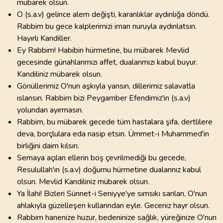
mübarek olsun.
O (s.a.v) gelince alem değişti, karanlıklar aydınlığa döndü.
Rabbim bu gece kalplerimizi iman nuruyla aydınlatsın.
Hayırlı Kandiller.
Ey Rabbim! Habibin hürmetine, bu mübarek Mevlid
gecesinde günahlarımızı affet, dualarımızı kabul buyur.
Kandiliniz mübarek olsun.
Gönüllerimiz O'nun aşkıyla yansın, dillerimiz salavatla
ıslansın. Rabbim bizi Peygamber Efendimiz'in (s.a.v)
yolundan ayırmasın.
Rabbim, bu mübarek gecede tüm hastalara şifa, dertlilere
deva, borçlulara eda nasip etsin. Ümmet-i Muhammed'in
birliğini daim kılsın.
Semaya açılan ellerin boş çevrilmediği bu gecede,
Resulullah'ın (s.a.v) doğumu hürmetine dualarınız kabul
olsun. Mevlid Kandiliniz mübarek olsun.
Ya İlahi! Bizleri Sünnet-i Seniyye'ye sımsıkı sarılan, O'nun
ahlakıyla güzelleşen kullarından eyle. Geceniz hayr olsun.
Rabbim hanenize huzur, bedeninize sağlık, yüreğinize O'nun