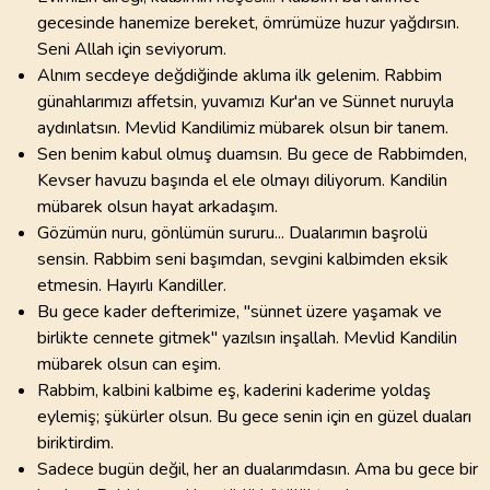
gecesinde hanemize bereket, ömrümüze huzur yağdırsın.
Seni Allah için seviyorum.
Alnım secdeye değdiğinde aklıma ilk gelenim. Rabbim
günahlarımızı affetsin, yuvamızı Kur'an ve Sünnet nuruyla
aydınlatsın. Mevlid Kandilimiz mübarek olsun bir tanem.
Sen benim kabul olmuş duamsın. Bu gece de Rabbimden,
Kevser havuzu başında el ele olmayı diliyorum. Kandilin
mübarek olsun hayat arkadaşım.
Gözümün nuru, gönlümün sururu... Dualarımın başrolü
sensin. Rabbim seni başımdan, sevgini kalbimden eksik
etmesin. Hayırlı Kandiller.
Bu gece kader defterimize, "sünnet üzere yaşamak ve
birlikte cennete gitmek" yazılsın inşallah. Mevlid Kandilin
mübarek olsun can eşim.
Rabbim, kalbini kalbime eş, kaderini kaderime yoldaş
eylemiş; şükürler olsun. Bu gece senin için en güzel duaları
biriktirdim.
Sadece bugün değil, her an dualarımdasın. Ama bu gece bir