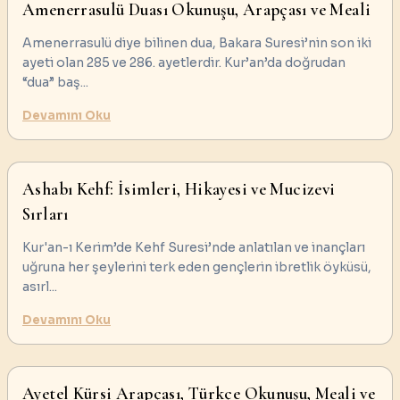
Amenerrasulü Duası Okunuşu, Arapçası ve Meali
Amenerrasulü diye bilinen dua, Bakara Suresi’nin son iki
ayeti olan 285 ve 286. ayetlerdir. Kur’an’da doğrudan
“dua” baş
...
Devamını Oku
Ashabı Kehf: İsimleri, Hikayesi ve Mucizevi
Sırları
Kur'an-ı Kerim’de Kehf Suresi’nde anlatılan ve inançları
uğruna her şeylerini terk eden gençlerin ibretlik öyküsü,
asırl
...
Devamını Oku
Ayetel Kürsi Arapçası, Türkçe Okunuşu, Meali ve