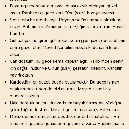
Dostluğu menfaat olmayan, duası eksik olmayan güzel
insan. Rabbim bu gece seni O'na (s.a.v) komşu eylesin.
Senin gibi bir dostla aynı Peygamber'in ümmeti olmak ne
güzel. Rabbim birliğimizi ve kardeşliğimizi bozmasın. Hayırlı
Kandiller.
Gül bahçesine giren gül kokar, senin gibi güzel dostu olanın
ömrü güzel olur. Mevlid Kandilin mübarek, duaların kabul
olsun.
Can dostum, bu gece sema kapıları açık. Rabbimden senin
için sağlık, huzur ve O'nun (s.a.v) şefaatini diledim. Kandilin
hayırlı olsun.
Kardeşliğin en güzeli duada buluşmaktır. Bu gece ismen
dualarımdasın, sen de bizi unutma. Mevlid Kandiliniz
mübarek olsun.
Baki dostluklar, fani dünyada en büyük hazinedir. Varlığına
şükrettiğim dostum, Mevlid gecen hayırlara vesile olsun.
Deniz derindir durulmaz, dostluk ebedidir unutulmaz. Bu
mübarek gecede gönlünden geçen ne varsa Rabbim nasip