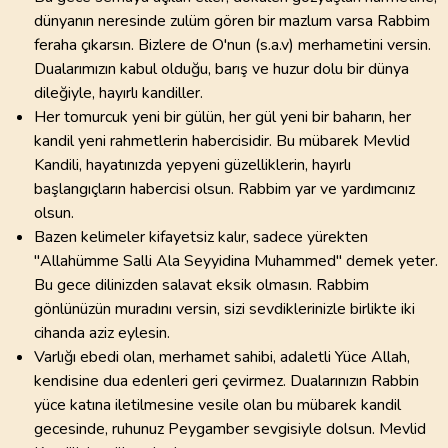
dünyanın neresinde zulüm gören bir mazlum varsa Rabbim
feraha çıkarsın. Bizlere de O'nun (s.a.v) merhametini versin.
Dualarımızın kabul olduğu, barış ve huzur dolu bir dünya
dileğiyle, hayırlı kandiller.
Her tomurcuk yeni bir gülün, her gül yeni bir baharın, her
kandil yeni rahmetlerin habercisidir. Bu mübarek Mevlid
Kandili, hayatınızda yepyeni güzelliklerin, hayırlı
başlangıçların habercisi olsun. Rabbim yar ve yardımcınız
olsun.
Bazen kelimeler kifayetsiz kalır, sadece yürekten
"Allahümme Salli Ala Seyyidina Muhammed" demek yeter.
Bu gece dilinizden salavat eksik olmasın. Rabbim
gönlünüzün muradını versin, sizi sevdiklerinizle birlikte iki
cihanda aziz eylesin.
Varlığı ebedi olan, merhamet sahibi, adaletli Yüce Allah,
kendisine dua edenleri geri çevirmez. Dualarınızın Rabbin
yüce katına iletilmesine vesile olan bu mübarek kandil
gecesinde, ruhunuz Peygamber sevgisiyle dolsun. Mevlid