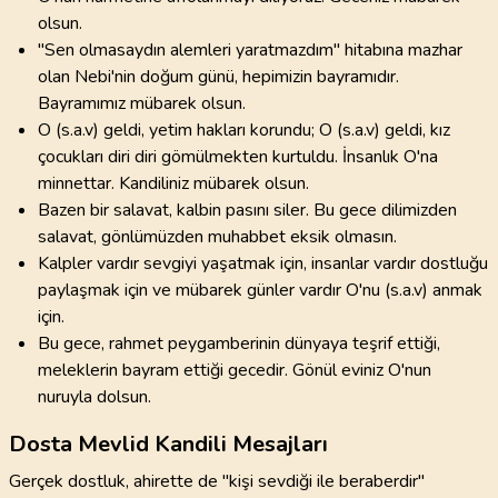
olsun.
"Sen olmasaydın alemleri yaratmazdım" hitabına mazhar
olan Nebi'nin doğum günü, hepimizin bayramıdır.
Bayramımız mübarek olsun.
O (s.a.v) geldi, yetim hakları korundu; O (s.a.v) geldi, kız
çocukları diri diri gömülmekten kurtuldu. İnsanlık O'na
minnettar. Kandiliniz mübarek olsun.
Bazen bir salavat, kalbin pasını siler. Bu gece dilimizden
salavat, gönlümüzden muhabbet eksik olmasın.
Kalpler vardır sevgiyi yaşatmak için, insanlar vardır dostluğu
paylaşmak için ve mübarek günler vardır O'nu (s.a.v) anmak
için.
Bu gece, rahmet peygamberinin dünyaya teşrif ettiği,
meleklerin bayram ettiği gecedir. Gönül eviniz O'nun
nuruyla dolsun.
Dosta Mevlid Kandili Mesajları
Gerçek dostluk, ahirette de "kişi sevdiği ile beraberdir"