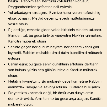
başka... Rabbim seni her türlü kötülükten korusun,
Peygamberimizin şefaatine nail eylesin.
Yol arkadaşım, sırdaşım... Evimize huzur veren nefesin hiç
eksik olmasın. Mevlid gecemiz, ebedi mutluluğumuza
vesile olsun.
Eş dediğin, cennete giden yolda birbirinin elinden tutandır.
Elimden tut, bu gece birlikte yürüyelim Hakk'ın rahmetine.
Kandilin mübarek olsun.
Seninle geçen her günüm bayram, her gecem kandil gibi
kıymetli. Rabbim muhabbetimizi daim, kandilimizi mübarek
eylesin.
Canım eşim; bu gece senin günahların affolsun, dertlerin
son bulsun, yüzün hep gülsün. Mevlid Kandilin mübarek
olsun.
Helalim, kıymetlim... Bu mübarek gece hürmetine Rabbim
aramızdaki saygıyı ve sevgiyi artırsın. Dualarda buluşalım.
Bir yastıkta kocamak değil, bir ömür aynı duaya amin
demektir evlilik. Aminlerimiz bu gece arşa ulaşsın. Kandilin
mübarek olsun.