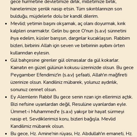
gece hürmetine devletimize dirlik, milletimize birlik,
hanelerimize şenlik nasip etsin. Tüm sıkıntılarınızın son
bulduğu, müjdelerle dolu bir kandil dilerim.
Mevlid; yetimin başını okşamak, aç olanı doyurmak, kırık
kalpleri onarmaktır. Gelin bu gece O'nun (s.a.v) sünnetini
ihya edelim, küsler barışsın, dargınlar kucaklaşsın. Rabbim
bizleri, birbirini Allah için seven ve birbirinin ayıbını örten
kullarından eylesin.
Gül bahçesine girenler gül olmasalar da gül kokarlar.
Kainatın en güzel gülünün kokusu üzerinizde olsun. Bu gece
Peygamber Efendimiz'in (s.a.v) şefaati, Allah'ın mağfireti
üzerinize olsun. Kandiliniz mübarek, yolunuz aydınlık,
sonunuz cennet olsun.
Ey Alemlerin Rabbi! Bu gece senin rızan için ellerimizi açtık.
Bizi nefsine uyanlardan değil, Resulüne uyanlardan eyle.
Ümmet-i Muhammed'e (s.a.v) yakışır bir hayat sürmeyi
nasip et. Sevdiklerimizi koru, bizleri bağışla. Mevlid
Kandilimiz mübarek olsun.
Bu gece, Hz. Amine'nin rüyası, Hz. Abdullah'ın emaneti, Hz.