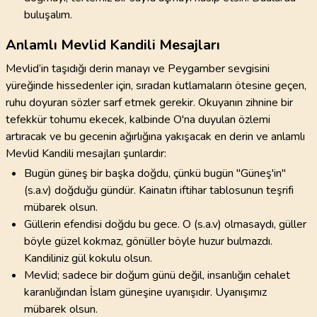
buluşalım.
Anlamlı Mevlid Kandili Mesajları
Mevlid’in taşıdığı derin manayı ve Peygamber sevgisini
yüreğinde hissedenler için, sıradan kutlamaların ötesine geçen,
ruhu doyuran sözler sarf etmek gerekir. Okuyanın zihnine bir
tefekkür tohumu ekecek, kalbinde O'na duyulan özlemi
artıracak ve bu gecenin ağırlığına yakışacak en derin ve anlamlı
Mevlid Kandili mesajları şunlardır:
Bugün güneş bir başka doğdu, çünkü bugün "Güneş'in"
(s.a.v) doğduğu gündür. Kainatın iftihar tablosunun teşrifi
mübarek olsun.
Güllerin efendisi doğdu bu gece. O (s.a.v) olmasaydı, güller
böyle güzel kokmaz, gönüller böyle huzur bulmazdı.
Kandiliniz gül kokulu olsun.
Mevlid; sadece bir doğum günü değil, insanlığın cehalet
karanlığından İslam güneşine uyanışıdır. Uyanışımız
mübarek olsun.