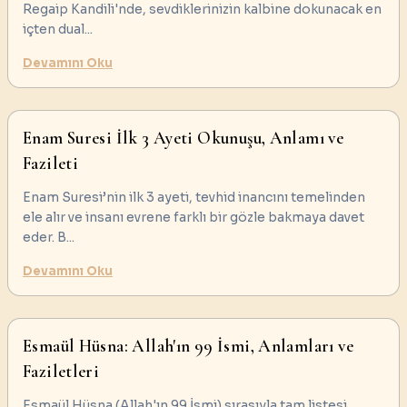
Regaip Kandili'nde, sevdiklerinizin kalbine dokunacak en
içten dual
...
Devamını Oku
Enam Suresi İlk 3 Ayeti Okunuşu, Anlamı ve
Fazileti
Enam Suresi’nin ilk 3 ayeti, tevhid inancını temelinden
ele alır ve insanı evrene farklı bir gözle bakmaya davet
eder. B
...
Devamını Oku
Esmaül Hüsna: Allah'ın 99 İsmi, Anlamları ve
Faziletleri
Esmaül Hüsna (Allah'ın 99 İsmi) sırasıyla tam listesi,