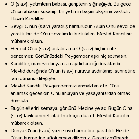
O (s.a.v), yetimlerin babası, gariplerin sığınağıydı. Bu gece
O'nun ahlakını kuşanıp, bir yetimin başını okşama vaktidir.
Hayırlı Kandiller.
Sevgi, O'nun (s.a.v) yaratılış hamurudur. Allah O'nu sevdi de
yarattı, biz de O'nu sevelim ki kurtulalım. Mevlid Kandiliniz
mübarek olsun.
Her gül O'nu (s.a.v) anlatır ama O (s.a.v) hiçbir güle
benzemez. Gönlünüzdeki Peygamber aşkı hiç solmasın.
Kandiller, manevi dünyamızın aydınlandığı duraklardır.
Mevlid durağında O'nun (s.a.v) nuruyla aydınlanıp, sünnetine
ram olmanız dileğiyle.
Mevlid Kandili, Peygamberimizi anmaktan öte, O'nu
anlamak gecesidir. O'nu anlayan ve yaşayanlardan olmak
duasıyla.
Bugün ellerini semaya, gönlünü Medine’ye aç. Bugün O'na
(s.a.v) layık ümmet olabilmek için dua et. Mevlid Kandilin
mübarek olsun.
Dünya O'nun (s.a.v) yüzü suyu hürmetine yaratıldı. Biz de
O'nun hürmetine affolunmayı diliyoruz. Geceniz mübarek