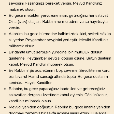
sevgisini, kazancınıza bereket versin. Mevlid Kandiliniz
mübarek olsun.
Bu gece melekler yeryüzüne insin, getirdiğiniz her salavat
O'na (s.a.v) ulaşsın. Rabbim ne muradınız varsa hayırlısıyla
versin.
Allah'ım, bu gece hürmetine kalbimizdeki kini, nefreti söküp
al; yerine Peygamber sevgisini yerleştir. Mevlid Kandiliniz
mübarek olsun.
Bir damla umut serpilsin yüreğine, bin mutluluk dolsun
günlerine, Peygamber sevgisi dolsun özüne. Bütün duaların
kabul, Mevlid Kandilin mübarek olsun.
Ey Rabbim! Şu aciz ellerimi boş çevirme. Sevdiklerimi koru,
bizi Liva-ül Hamd sancağı altında topla. Bu gece dualarım
seninle... Hayırlı Kandiller.
Rabbim, bu gece yapacağınız ibadetleri ve getireceğiniz
salavatları dergah-ı izzetinde kabul eylesin. Gönlünüz nur,
kandiliniz mübarek olsun.
Mevlid, yeniden doğuştur. Rabbim bu gece imanla yeniden
doğmayı, tertemiz bir sayfa açmayı nasip etsin. Dualarda