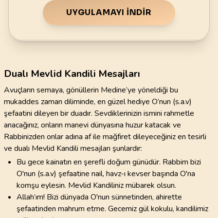
UYGULAMAYI İNDIR
Dualı Mevlid Kandili Mesajları
Avuçların semaya, gönüllerin Medine’ye yöneldiği bu
mukaddes zaman diliminde, en güzel hediye O’nun (s.a.v)
şefaatini dileyen bir duadır. Sevdiklerinizin ismini rahmetle
anacağınız, onların manevi dünyasına huzur katacak ve
Rabbinizden onlar adına af ile mağfiret dileyeceğiniz en tesirli
ve dualı Mevlid Kandili mesajları şunlardır:
Bu gece kainatın en şerefli doğum günüdür. Rabbim bizi
O'nun (s.a.v) şefaatine nail, havz-ı kevser başında O'na
komşu eylesin. Mevlid Kandiliniz mübarek olsun.
Allah’ım! Bizi dünyada O'nun sünnetinden, ahirette
şefaatinden mahrum etme. Gecemiz gül kokulu, kandilimiz