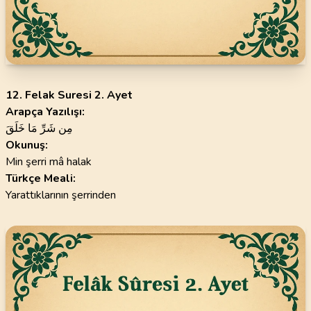
12. Felak Suresi 2. Ayet
Arapça Yazılışı:
مِن شَرِّ مَا خَلَقَ
Okunuş:
Min şerri mâ halak
Türkçe Meali:
Yarattıklarının şerrinden