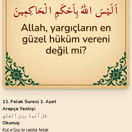
11. Felak Suresi 1. Ayet
Arapça Yazılışı:
قُلْ أَعُوذُ بِرَبِّ ٱلْفَلَقِ
Okunuş:
Kul e‘ûzü bi rabbil felak