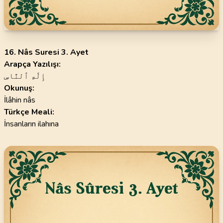
16. Nâs Suresi 3. Ayet
Arapça Yazılışı:
إِلَٰهِ ٱلنَّاسِ
Okunuş:
İlâhin nâs
Türkçe Meali:
İnsanların ilahına