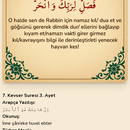
7. Kevser Suresi 3. Ayet
Arapça Yazılışı:
إِنَّ شَانِئَكَ هُوَ ٱلْأَبْتَرُ
Okunuş:
İnne şâni’eke huvel ebter