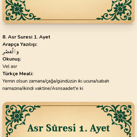
8. Asr Suresi 1. Ayet
Arapça Yazılışı:
وَٱلْعَصْرِ
Okunuş:
Vel asr
Türkçe Meali:
Yemin olsun zamana/çağa/gündüzün iki ucuna/sabah
namazına/ikindi vaktine/Asrısaadet'e ki