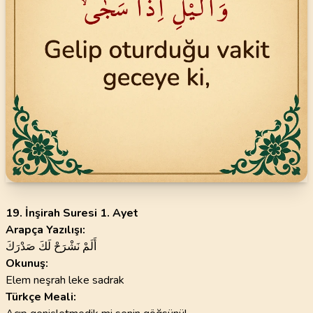
19. İnşirah Suresi 1. Ayet
Arapça Yazılışı:
أَلَمْ نَشْرَحْ لَكَ صَدْرَكَ
Okunuş:
Elem neşrah leke sadrak
Türkçe Meali: