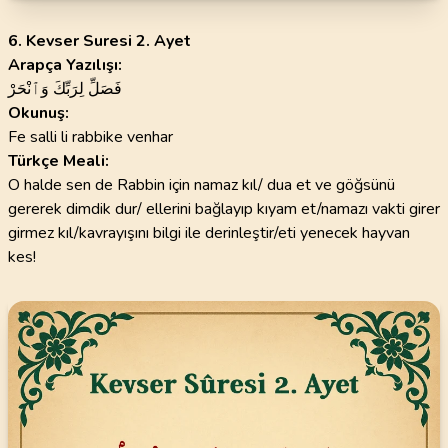
6. Kevser Suresi 2. Ayet
Arapça Yazılışı:
فَصَلِّ لِرَبِّكَ وَٱنْحَرْ
Okunuş:
Fe salli li rabbike venhar
Türkçe Meali:
O halde sen de Rabbin için namaz kıl/ dua et ve göğsünü
gererek dimdik dur/ ellerini bağlayıp kıyam et/namazı vakti girer
girmez kıl/kavrayışını bilgi ile derinleştir/eti yenecek hayvan
kes!