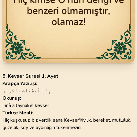
5. Kevser Suresi 1. Ayet
Arapça Yazılışı:
إِنَّآ أَعْطَيْنَٰكَ ٱلْكَوْثَرَ
Okunuş:
İnnâ a‘tay­nâkel kevser
Türkçe Meali:
Hiç kuşkusuz, biz verdik sana Kevser'i/iyilik, bereket, mutluluk,
güzellik, soy ve aydınlığın tükenmezini