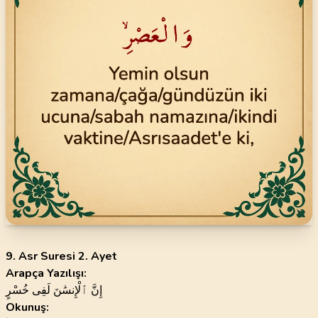
9. Asr Suresi 2. Ayet
Arapça Yazılışı:
إِنَّ ٱلْإِنسَٰنَ لَفِى خُسْرٍ
Okunuş: