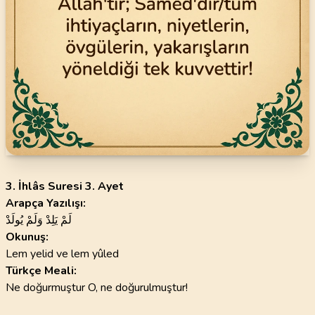
3. İhlâs Suresi 3. Ayet
Arapça Yazılışı:
لَمْ يَلِدْ وَلَمْ يُولَدْ
Okunuş:
Lem yelid ve lem yûled
Türkçe Meali:
Ne doğurmuştur O, ne doğurulmuştur!