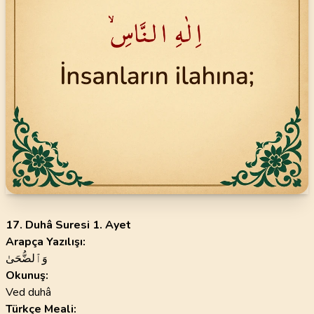
17. Duhâ Suresi 1. Ayet
Arapça Yazılışı:
وَٱلضُّحَىٰ
Okunuş:
Ved duhâ
Türkçe Meali: