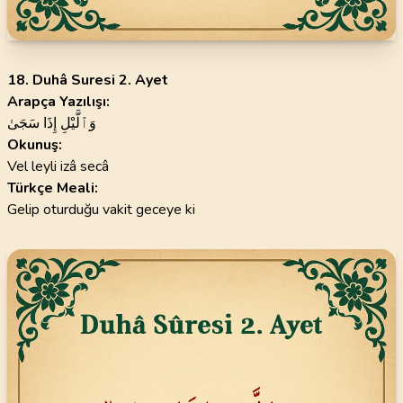
18. Duhâ Suresi 2. Ayet
Arapça Yazılışı:
وَٱلَّيْلِ إِذَا سَجَىٰ
Okunuş:
Vel leyli izâ secâ
Türkçe Meali:
Gelip oturduğu vakit geceye ki