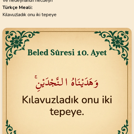
Ve hedeynâhun necdeyn
Türkçe Meali:
Kılavuzladık onu iki tepeye