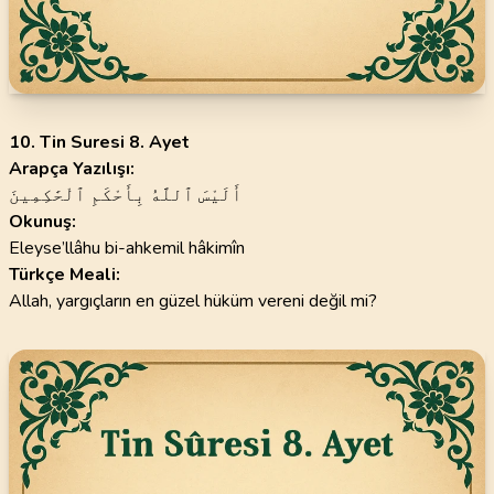
10. Tin Suresi 8. Ayet
Arapça Yazılışı:
أَلَيْسَ ٱللَّهُ بِأَحْكَمِ ٱلْحَٰكِمِينَ
Okunuş:
Eleyse’llâhu bi-ahkemil hâkimîn
Türkçe Meali:
Allah, yargıçların en güzel hüküm vereni değil mi?