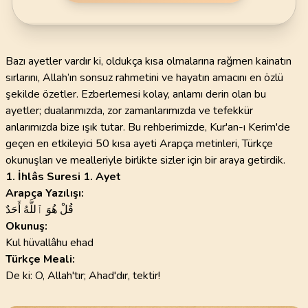
Bazı ayetler vardır ki, oldukça kısa olmalarına rağmen kainatın
sırlarını, Allah’ın sonsuz rahmetini ve hayatın amacını en özlü
şekilde özetler. Ezberlemesi kolay, anlamı derin olan bu
ayetler; dualarımızda, zor zamanlarımızda ve tefekkür
anlarımızda bize ışık tutar. Bu rehberimizde, Kur'an-ı Kerim'de
geçen en etkileyici 50 kısa ayeti Arapça metinleri, Türkçe
okunuşları ve mealleriyle birlikte sizler için bir araya getirdik.
1. İhlâs Suresi 1. Ayet
Arapça Yazılışı:
قُلْ هُوَ ٱللَّهُ أَحَدٌ
Okunuş:
Kul hüvallâhu ehad
Türkçe Meali:
De ki: O, Allah'tır; Ahad'dır, tektir!