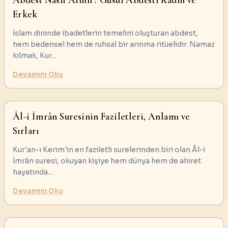
Abdest Nasıl Alınır? Gusül Abdesti Kadın ve
Erkek
İslam dininde ibadetlerin temelini oluşturan abdest,
hem bedensel hem de ruhsal bir arınma ritüelidir. Namaz
kılmak, Kur
...
Devamını Oku
Âl-i İmrân Suresinin Faziletleri, Anlamı ve
Sırları
Kur'an-ı Kerim'in en faziletli surelerinden biri olan Âl-i
İmrân suresi, okuyan kişiye hem dünya hem de ahiret
hayatında
...
Devamını Oku