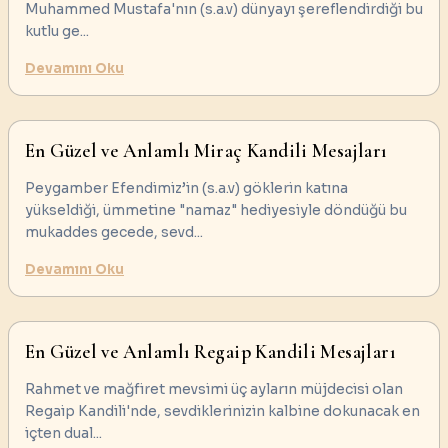
Muhammed Mustafa'nın (s.a.v) dünyayı şereflendirdiği bu
kutlu ge
...
Devamını Oku
En Güzel ve Anlamlı Miraç Kandili Mesajları
Peygamber Efendimiz’in (s.a.v) göklerin katına
yükseldiği, ümmetine "namaz" hediyesiyle döndüğü bu
mukaddes gecede, sevd
...
Devamını Oku
En Güzel ve Anlamlı Regaip Kandili Mesajları
Rahmet ve mağfiret mevsimi üç ayların müjdecisi olan
Regaip Kandili'nde, sevdiklerinizin kalbine dokunacak en
içten dual
...