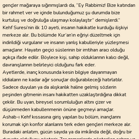
gençler mağaraya sığınmışlardı da, “Ey Rabbimiz! Bize katından
bir rahmet ver ve içinde bulunduğumuz şu durumda bize
kurtuluş ve doğruluğa ulaşmayı kolaylaştır” demişlerdi.”
Kehf Suresi’nin ilk 10 ayeti, insanın hakikatle kurduğu ilişkiyi
merkeze alır. Bu bölümde Kur’an’ın eğriyi düzeltmek için
indirildiği vurgulanır ve insanın yanlış kabulleriyle yüzleşmesi
amaçlanır. Hayatın geçici süslerinin bir imtihan aracı olduğu
açıkça ifade edilir. Böylece kişi, sahip olduklarının kalıcı değil,
davranışlarının belirleyici olduğunu fark eder.
Ayetlerde, inanç konusunda kesin bilgiye dayanmayan
iddiaların ne kadar ağır sonuçlar doğurabileceği hatırlatılır.
Sadece duyulan ya da alışkanlık haline gelmiş sözlerin
peşinden gitmenin insanı hakikatten uzaklaştırdığına dikkat
çekilir. Bu uyarı, bireysel sorumluluğun altını çizer ve
düşünmeden kabullenmenin önüne geçmeyi amaçlar.
Ashab-ı Kehf kıssasına giriş yapılan bu bölüm, inançlarını
korumak için konfor alanlarını terk eden gençleri merkeze alır.
Buradaki anlatım, gücün sayıda ya da imkânda değil, doğru bir