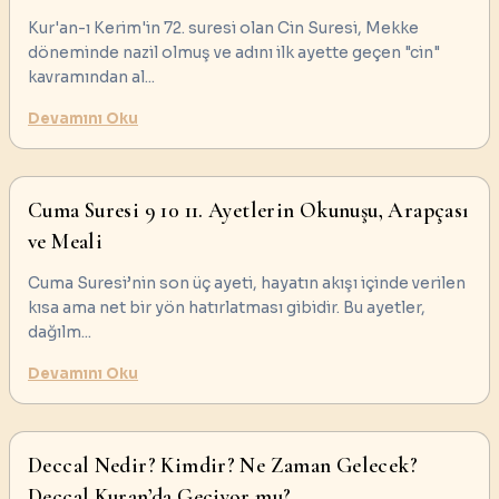
Kur'an-ı Kerim'in 72. suresi olan Cin Suresi, Mekke
döneminde nazil olmuş ve adını ilk ayette geçen "cin"
kavramından al
...
Devamını Oku
Cuma Suresi 9 10 11. Ayetlerin Okunuşu, Arapçası
ve Meali
Cuma Suresi’nin son üç ayeti, hayatın akışı içinde verilen
kısa ama net bir yön hatırlatması gibidir. Bu ayetler,
dağılm
...
Devamını Oku
Deccal Nedir? Kimdir? Ne Zaman Gelecek?
Deccal Kuran’da Geçiyor mu?