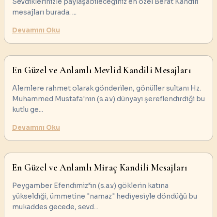
Sevdiklerinizle paylaşabileceğiniz en özel Berat Kandili
mesajları burada.
...
Devamını Oku
En Güzel ve Anlamlı Mevlid Kandili Mesajları
Alemlere rahmet olarak gönderilen, gönüller sultanı Hz.
Muhammed Mustafa'nın (s.a.v) dünyayı şereflendirdiği bu
kutlu ge
...
Devamını Oku
En Güzel ve Anlamlı Miraç Kandili Mesajları
Peygamber Efendimiz’in (s.a.v) göklerin katına
yükseldiği, ümmetine "namaz" hediyesiyle döndüğü bu
mukaddes gecede, sevd
...