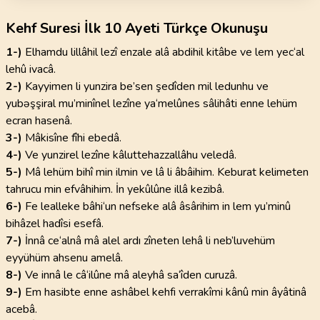
Kehf Suresi İlk 10 Ayeti Türkçe Okunuşu
1-)
Elhamdu lillâhil lezî enzale alâ abdihil kitâbe ve lem yec‘al
lehû ivacâ.
2-)
Kayyimen li yunzira be’sen şedîden mil ledunhu ve
yubəşşiral mu’minînel lezîne ya‘melûnes sâlihâti enne lehüm
ecran hasenâ.
3-)
Mâkisîne fîhi ebedâ.
4-)
Ve yunzirel lezîne kâluttehazzallâhu veledâ.
5-)
Mâ lehüm bihî min ilmin ve lâ li âbâihim. Keburat kelimeten
tahrucu min efvâhihim. İn yekûlûne illâ kezibâ.
6-)
Fe lealleke bâhi‘un nefseke alâ âsârihim in lem yu’minû
bihâzel hadîsi esefâ.
7-)
İnnâ ce‘alnâ mâ alel ardı zîneten lehâ li neb’luvehüm
eyyühüm ahsenu amelâ.
8-)
Ve innâ le câ‘ilûne mâ aleyhâ sa‘îden curuzâ.
9-)
Em hasibte enne ashâbel kehfi verrakîmi kânû min âyâtinâ
acebâ.