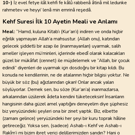
10-)
İz evel fetye ilâl kehfi fe kâlû rabbenâ âtinâ mil ledunke
rahmetev ve heyyi’ lenâ min emrinâ reşedâ.
Kehf Suresi İlk 10 Ayetin Meali ve Anlamı
Meal:
“Hamd, kuluna Kitab’ı (Kur’an’ı) indiren ve onda hiçbir
eğrilik yapmayan Allah’a mahsustur. (Allah onu), katından
gelecek şiddetli bir azap ile (inanmayanları) uyarmak, salih
ameller işleyen mü’minleri, içlerinde ebedî olarak kalacakları
güzel bir mükâfat (cennet) ile müjdelemek ve “Allah, bir çocuk
edindi” diyenleri de uyarmak için dosdoğru bir kitap kıldı. Bu
konuda ne kendilerinin, ne de atalarının hiçbir bilgisi yoktur. Ne
büyük bir söz (bu) ağızlarından çıkan! Onlar ancak yalan
söylüyorlar. Demek sen, bu söze (Kur’an’a) inanmazlarsa,
arkalarından üzülerek âdeta kendini tüketeceksin! İnsanların
hangisinin daha güzel amel yaptığını deneyelim diye şüphesiz
biz yeryüzündeki şeyleri ona bir zinet yaptık. Biz, elbette
(zamanı gelince) yeryüzündeki her şeyi bir kuru toprak hâline
getireceğiz. Yoksa sen, (sadece) Ashab-ı Kehf ve Ashab-ı
Rakîm’i mi bizim ibret verici delillerimizden sandın? Hani o