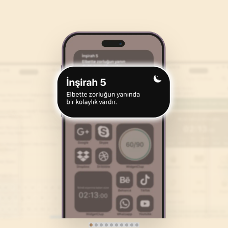
110
AYET
98
AYET
Süleymani
22
.
Hac Suresi
23
.
Muminun Suresi
Yaşar Nur
78
AYET
118
AYET
26
.
Suara Suresi
27
.
Neml Suresi
227
AYET
93
AYET
30
.
Rum Suresi
31
.
Lokman Suresi
60
AYET
34
AYET
34
.
Sebe Suresi
35
.
Fatır Suresi
54
AYET
45
AYET
38
.
Sad Suresi
39
.
Zumer Suresi
88
AYET
75
AYET
42
.
Sura Suresi
43
.
Zuhruf Suresi
53
AYET
89
AYET