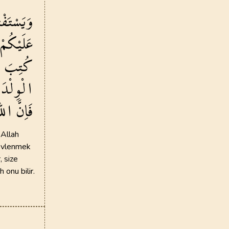
وَيَسْتَفْ
عَلَيْكُمْ
كُتِبَ
ل
الْوِلْدَا
فَاِنَّ
اللّٰ
 Allah
e evlenmek
, size
 onu bilir.