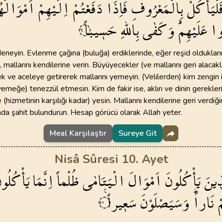
َلْيَأْكُلْ
بِالْمَعْرُوفِۜ
فَاِذَا
دَفَعْتُمْ
اِلَيْهِمْ
اَمْوَالَهُ
ُوا
عَلَيْهِمْۜ
وَكَفٰى
بِاللّٰهِ
حَس۪يباً
98
.
Beyyine Suresi
99
.
Zilzal Suresi
٦
8
AYET
8
AYET
deneyin. Evlenme çağına (buluğa) erdiklerinde, eğer reşid oldukları
102
.
Tekasur Suresi
103
.
Asr Suresi
, mallarını kendilerine verin. Büyüyecekler (ve mallarını geri alacakl
8
AYET
3
AYET
ek ve aceleye getirerek mallarını yemeyin. (Velilerden) kim zengin 
emeğe) tenezzül etmesin. Kim de fakir ise, aklın ve dinin gerekle
106
.
Kureyş Suresi
107
.
Maun Suresi
 (hizmetinin karşılığı kadar) yesin. Mallarını kendilerine geri verdiğ
4
AYET
7
AYET
nda şahit bulundurun. Hesap görücü olarak Allah yeter.
110
.
Nasr Suresi
111
.
Tebbet Suresi
Meal Karşılaştır
Sureye Git
3
AYET
5
AYET
Nisâ Sûresi 10. Ayet
114
.
Nas Suresi
ذ۪ينَ
يَأْكُلُونَ
اَمْوَالَ
الْيَتَامٰى
ظُلْماً
اِنَّمَا
يَأْكُلُون
6
AYET
ْ
نَاراًۜ
وَسَيَصْلَوْنَ
سَع۪يراً۟
١٠