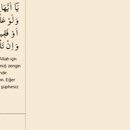
يَٓا
اَيُّهَا
وَلَوْ
عَل
اَوْ
فَق۪ي
وَاِنْ
تَل
llah için
iniz) zengin
dır.
ın. Eğer
) şüphesiz