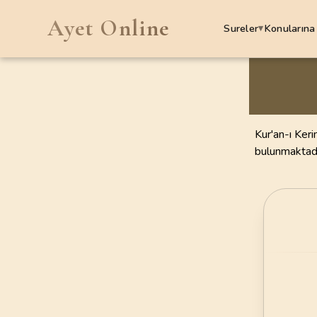
Ayet Online
Sureler
Konularına
▾
SURELER
1
.
Fatiha Suresi
7
AYET
Kur'an-ı Keri
bulunmaktadır
5
.
Maide Suresi
120
AYET
9
.
Tevbe Suresi
129
AYET
13
.
Rad Suresi
43
AYET
17
.
Isra Suresi