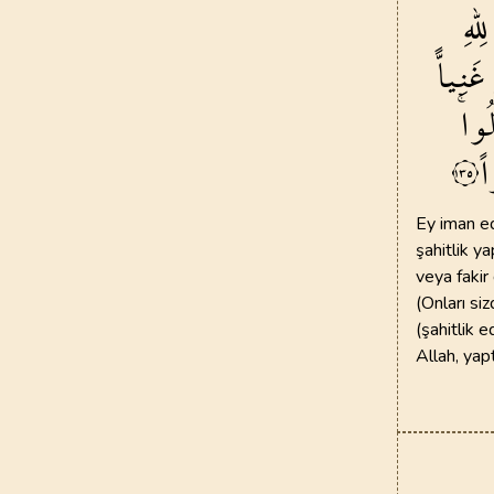
لِلّٰهِ
غَنِياًّ
لُواۚ
ً
١٣٥
Ey iman ed
şahitlik ya
veya fakir
(Onları si
(şahitlik e
Allah, yap