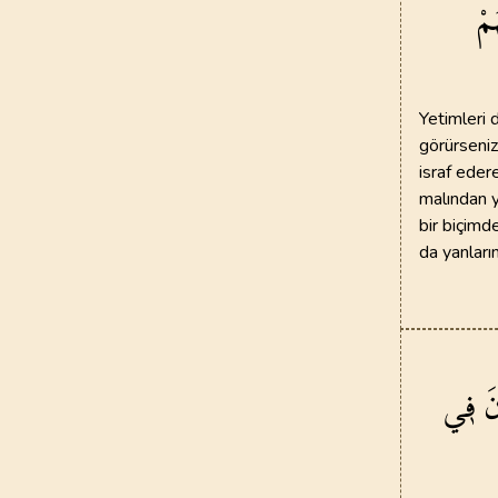
مْ
97
.
Kadir Suresi
5
AYET
Yetimleri 
101
.
Karia Suresi
görürseniz
11
AYET
israf eder
malından y
105
.
Fil Suresi
bir biçimde
5
AYET
da yanları
109
.
Kafirun Suresi
6
AYET
113
.
Felak Suresi
َ
ف۪ي
5
AYET