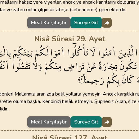
 mallarını haksız yere yiyenler, ancak ve ancak karınlarını doldurası
lar ve zaten onlar çılgın bir ateşe (cehenneme) gireceklerdir.
Meal Karşılaştır
Sureye Git
Nisâ Sûresi 29. Ayet
الَّذ۪ينَ
اٰمَنُوا
لَا
تَأْكُلُٓوا
اَمْوَالَكُمْ
بَيْنَكُمْ
بِالْب
تَكُونَ
تِجَارَةً
عَنْ
تَرَاضٍ
مِنْكُمْ
وَلَا
تَقْتُلُٓوا
اَنْف
َ
كَانَ
بِكُمْ
رَح۪يماً
٢٩
nler! Mallarınızı aranızda batıl yollarla yemeyin. Ancak karşılıklı rız
caretle olursa başka. Kendinizi helâk etmeyin. Şüphesiz Allah, size 
dir.
Meal Karşılaştır
Sureye Git
Nisâ Sûresi 127. Ayet