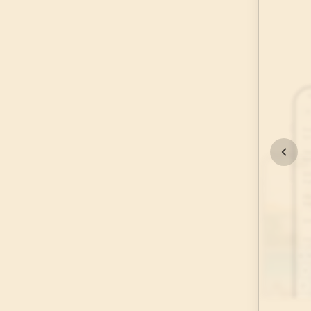
111
AYET
21
.
Enbiya Suresi
112
AYET
25
.
Furkan Suresi
77
AYET
29
.
Ankebut Suresi
69
AYET
33
.
Ahzab Suresi
73
AYET
37
.
Saffat Suresi
182
AYET
41
.
Fussilet Suresi
54
AYET