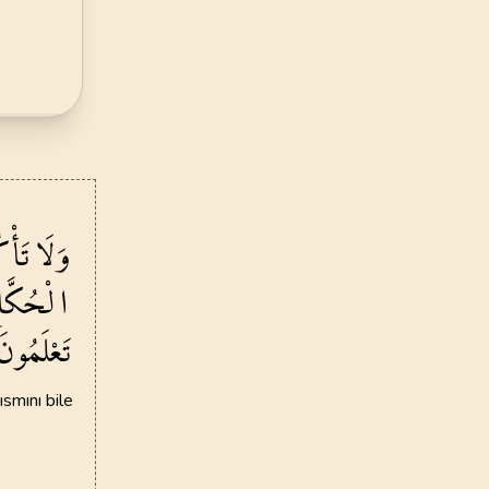
48
.
Fetih Suresi
29
AYET
52
.
Tur Suresi
49
AYET
56
.
Vakia Suresi
96
AYET
وَلَا
تَأْك
60
.
Mumtehine Suresi
الْحُكَّا
13
AYET
تَعْلَمُونَ۟
64
.
Tegabun Suresi
18
AYET
ısmını bile
68
.
Kalem Suresi
52
AYET