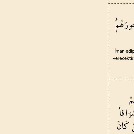
69
.
Hakka Suresi
52
AYET
ورَهُمْۜ
73
.
Muzzemmil Sures
20
AYET
77
.
Murselat Suresi
50
AYET
“İman edip
verecektir
81
.
Tekvir Suresi
29
AYET
85
.
Buruc Suresi
22
AYET
مْ
89
.
Fecr Suresi
ْرَافاً
30
AYET
ْ
كَانَ
93
.
Duha Suresi
11
AYET