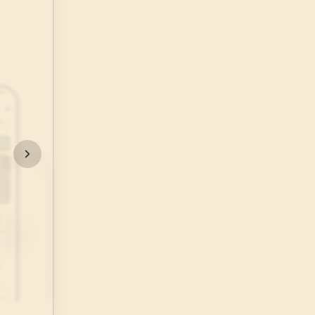
135
AYET
ye Vakfı
24
.
Nur Suresi
i Öztürk
64
AYET
28
.
Kasas Suresi
88
AYET
32
.
Secde Suresi
30
AYET
36
.
Yasin Suresi
83
AYET
40
.
Mumin Suresi
85
AYET
44
.
Duhan Suresi
59
AYET