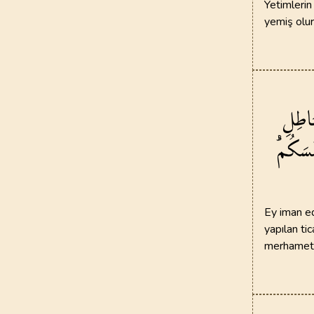
Yetimlerin
yemiş olur
َاطِلِ
ُسَكُمْۜ
Ey iman ede
yapılan ti
merhametli