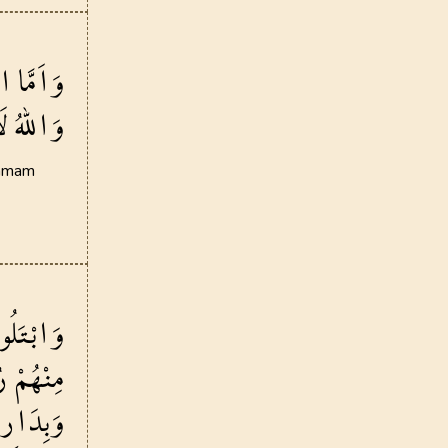
72
.
Cin Suresi
28
AYET
وَاَمَّا
ال
76
.
Insan Suresi
31
AYET
وَاللّٰهُ
لَ
80
.
Abese Suresi
42
AYET
stamam
84
.
İnşikak Suresi
25
AYET
88
.
Gasiye Suresi
26
AYET
وَابْتَلُو
92
.
Leyl Suresi
مِنْهُمْ
ر
21
AYET
وَبِدَارا
96
.
Alak Suresi
19
AYET