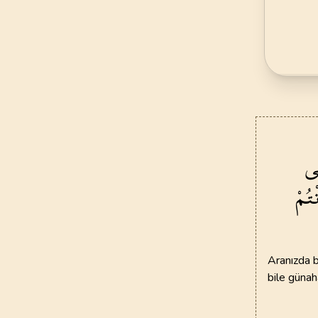
45
.
Casiye Suresi
37
AYET
49
.
Hucurat Suresi
18
AYET
53
.
Necm Suresi
62
AYET
َى
57
.
Hadid Suresi
ْتُمْ
29
AYET
61
.
Saff Suresi
14
AYET
Aranızda bi
65
.
Talak Suresi
bile günah
12
AYET