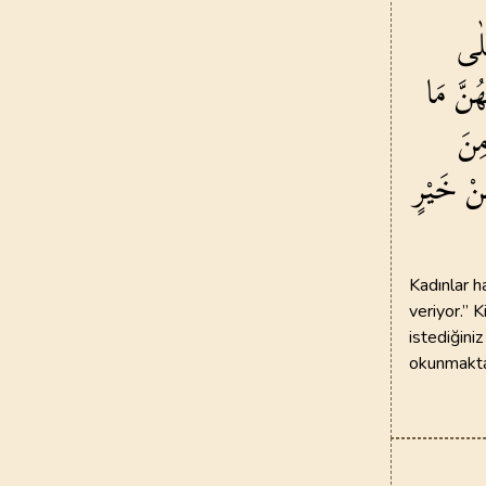
ْلٰى
هُنَّ
مَا
ِنَ
نْ
خَيْرٍ
Kadınlar h
veriyor.” 
istediğiniz
okunmakta 