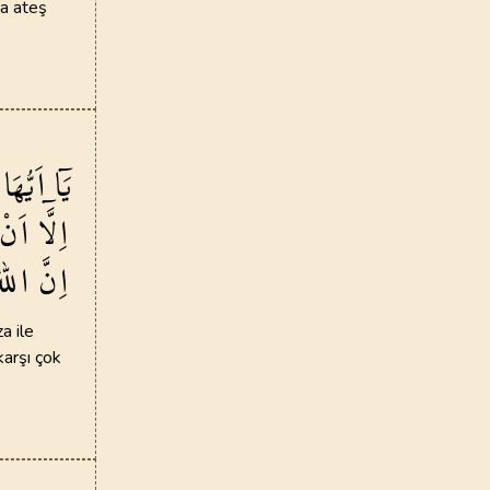
ya ateş
يَٓا اَيُّهَا
اِلَّٓا
اَنْ
اِنَّ
اللّٰه
a ile
karşı çok