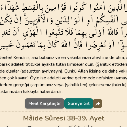
الَّذ۪ينَ
اٰمَنُوا
كُونُوا
قَوَّام۪ينَ
بِالْقِسْطِ
شُهَدَٓاءَ
ٰٓى
اَنْفُسِكُمْ
اَوِ
الْوَالِدَيْنِ
وَالْاَقْرَب۪ينَۚ
اِنْ
يَكُنْ
راً
فَاللّٰهُ
اَوْلٰى
بِهِمَا
فَلَا
تَتَّبِعُوا
الْهَوٰٓى
اَنْ
تَعْدِ
ْـوُٓ۫ا
اَوْ
تُعْرِضُوا
فَاِنَّ
اللّٰهَ
كَانَ
بِمَا
تَعْمَلُونَ
خَب۪يرا
enler! Kendiniz, ana babanız ve en yakınlarınızın aleyhine de olsa, A
parak adaleti titizlikle ayakta tutan kimseler olun. (Şahitlik ettikler
 de olsalar (adaletten ayrılmayın). Çünkü Allah ikisine de daha yakın
zden çok kayırır.) Öyle ise adaleti yerine getirmede nefsinize uymay
derken gerçeği) çarpıtırsanız veya (şahitlikten) çekinirseniz (bilin ki
tıklarınızdan hakkıyla haberdardır.
Meal Karşılaştır
Sureye Git
Mâide Sûresi 38-39. Ayet