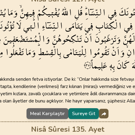
تُونَكَ
فِي
النِّسَٓاءِۜ
قُلِ
اللّٰهُ
يُفْت۪يكُمْ
ف۪يهِنَّۙ
وَمَا
يُت
فِي
الْكِتَابِ
ف۪ي
يَتَامَى
النِّسَٓاءِ
الّٰت۪ي
لَا
تُؤْتُونَ
َهُنَّ
وَتَرْغَبُونَ
اَنْ
تَنْكِحُوهُنَّ
وَالْمُسْتَضْعَف۪ينَ
م
نِۙ
وَاَنْ
تَقُومُوا
لِلْيَتَامٰى
بِالْقِسْطِۜ
وَمَا
تَفْعَلُوا
مِ
هَ
كَانَ
بِه۪
عَل۪يماً
١٢٧
akkında senden fetva istiyorlar. De ki: “Onlar hakkında size fetvayı
Kitapta, kendilerine (verilmesi) farz kılınan (miras)ı vermediğiniz v
 yetim kızlara, zavallı çocuklara ve yetimlere âdil davranmanıza dair
olan âyetler de bunu açıklıyor. Ne hayır yaparsanız, şüphesiz Allah
Meal Karşılaştır
Sureye Git
Nisâ Sûresi 135. Ayet