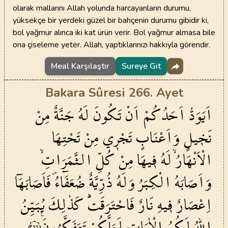
olarak mallarını Allah yolunda harcayanların durumu,
yüksekçe bir yerdeki güzel bir bahçenin durumu gibidir ki,
bol yağmur alınca iki kat ürün verir. Bol yağmur almasa bile
ona çiseleme yeter. Allah, yaptıklarınızı hakkıyla görendir.
Meal Karşılaştır
Sureye Git
Bakara Sûresi 266. Ayet
اَيَوَدُّ
اَحَدُكُمْ
اَنْ
تَكُونَ
لَهُ
جَنَّةٌ
مِنْ
نَخ۪يلٍ
وَاَعْنَابٍ
تَجْر۪ي
مِنْ
تَحْتِهَا
الْاَنْهَارُۙ
لَهُ
ف۪يهَا
مِنْ
كُلِّ
الثَّمَرَاتِۙ
وَاَصَابَهُ
الْكِبَرُ
وَلَهُ
ذُرِّيَّةٌ
ضُعَفَٓاءُۖ
فَاَصَابَهَٓا
اِعْصَارٌ
ف۪يهِ
نَارٌ
فَاحْتَرَقَتْۜ
كَذٰلِكَ
يُبَيِّنُ
اللّٰهُ
لَكُمُ
الْاٰيَاتِ
لَعَلَّكُمْ
تَتَفَكَّرُونَ۟
٢٦٦