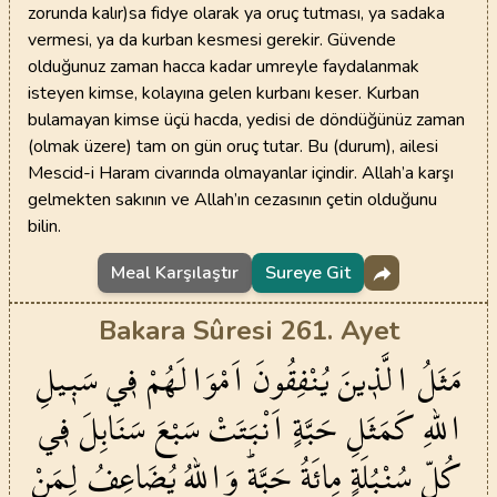
zorunda kalır)sa fidye olarak ya oruç tutması, ya sadaka
vermesi, ya da kurban kesmesi gerekir. Güvende
olduğunuz zaman hacca kadar umreyle faydalanmak
isteyen kimse, kolayına gelen kurbanı keser. Kurban
bulamayan kimse üçü hacda, yedisi de döndüğünüz zaman
(olmak üzere) tam on gün oruç tutar. Bu (durum), ailesi
Mescid-i Haram civarında olmayanlar içindir. Allah’a karşı
gelmekten sakının ve Allah’ın cezasının çetin olduğunu
bilin.
Meal Karşılaştır
Sureye Git
Bakara Sûresi 261. Ayet
مَثَلُ
الَّذ۪ينَ
يُنْفِقُونَ
اَمْوَالَهُمْ
ف۪ي
سَب۪يلِ
اللّٰهِ
كَمَثَلِ
حَبَّةٍ
اَنْبَتَتْ
سَبْعَ
سَنَابِلَ
ف۪ي
كُلِّ
سُنْبُلَةٍ
مِائَةُ
حَبَّةٍۜ
وَاللّٰهُ
يُضَاعِفُ
لِمَنْ