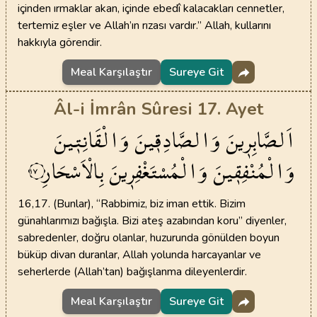
içinden ırmaklar akan, içinde ebedî kalacakları cennetler,
tertemiz eşler ve Allah’ın rızası vardır.” Allah, kullarını
hakkıyla görendir.
Meal Karşılaştır
Sureye Git
Âl-i İmrân Sûresi 17. Ayet
اَلصَّابِر۪ينَ
وَالصَّادِق۪ينَ
وَالْقَانِت۪ينَ
وَالْمُنْفِق۪ينَ
وَالْمُسْتَغْفِر۪ينَ
بِالْاَسْحَارِ
١٧
16,17. (Bunlar), “Rabbimiz, biz iman ettik. Bizim
günahlarımızı bağışla. Bizi ateş azabından koru” diyenler,
sabredenler, doğru olanlar, huzurunda gönülden boyun
büküp divan duranlar, Allah yolunda harcayanlar ve
seherlerde (Allah’tan) bağışlanma dileyenlerdir.
Meal Karşılaştır
Sureye Git