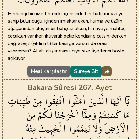
Herhangi biriniz ister mi ki, içerisinde her türlü meyveye
sahip bulunduğu, içinden ırmaklar akan, hurma ve üzüm
ağaçlarından oluşan bir bahçesi olsun; himayeye muhtaç
çocukları var iken ihtiyarlık gelip kendisine çatsın; derken
bağı ateşli (yıldırımlı) bir kasırga vursun da orası
yanıversin? Allah, düşünesiniz diye size âyetlerini böyle
açıklıyor.
Meal Karşılaştır
Sureye Git
Bakara Sûresi 267. Ayet
يَٓا
اَيُّهَا
الَّذ۪ينَ
اٰمَنُٓوا
اَنْفِقُوا
مِنْ
طَيِّبَاتِ
مَا
كَسَبْتُمْ
وَمِمَّٓا
اَخْرَجْنَا
لَكُمْ
مِنَ
الْاَرْضِۖ
وَلَا
تَيَمَّمُوا
الْخَب۪يثَ
مِنْهُ