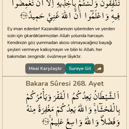
تُنْفِقُونَ
وَلَسْتُمْ
بِاٰخِذ۪يهِ
اِلَّٓا
اَنْ
تُغْمِضُوا
ف۪يهِۜ
وَاعْلَمُٓوا
اَنَّ
اللّٰهَ
غَنِيٌّ
حَم۪يدٌ
٢٦٧
Ey iman edenler! Kazandıklarınızın iyilerinden ve yerden
sizin için çıkardıklarımızdan Allah yolunda harcayın.
Kendinizin göz yummadan alıcısı olmayacağınız bayağı
şeyleri vermeye kalkışmayın ve bilin ki Allah, her
bakımdan zengindir, övülmeye lâyıktır.
Meal Karşılaştır
Sureye Git
Bakara Sûresi 268. Ayet
اَلشَّيْطَانُ
يَعِدُكُمُ
الْفَقْرَ
وَيَأْمُرُكُمْ
بِالْفَحْشَٓاءِۚ
وَاللّٰهُ
يَعِدُكُمْ
مَغْفِرَةً
مِنْهُ
وَفَضْلاًۜ
وَاللّٰهُ
وَاسِعٌ
عَل۪يمٌۚ
٢٦٨