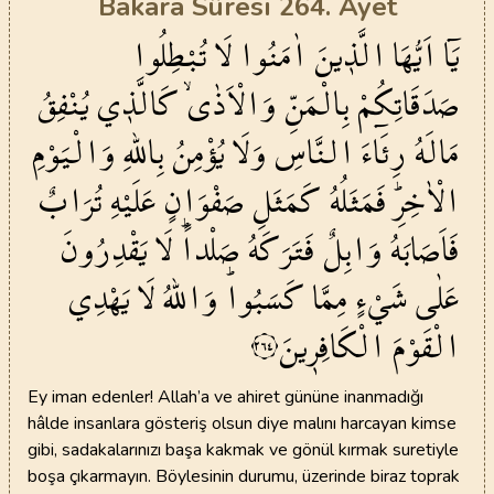
Bakara Sûresi 264. Ayet
يَٓا
اَيُّهَا
الَّذ۪ينَ
اٰمَنُوا
لَا
تُبْطِلُوا
صَدَقَاتِكُمْ
بِالْمَنِّ
وَالْاَذٰىۙ
كَالَّذ۪ي
يُنْفِقُ
مَالَهُ
رِئَٓاءَ
النَّاسِ
وَلَا
يُؤْمِنُ
بِاللّٰهِ
وَالْيَوْمِ
الْاٰخِرِۜ
فَمَثَلُهُ
كَمَثَلِ
صَفْوَانٍ
عَلَيْهِ
تُرَابٌ
فَاَصَابَهُ
وَابِلٌ
فَتَرَكَهُ
صَلْداًۜ
لَا
يَقْدِرُونَ
عَلٰى
شَيْءٍ
مِمَّا
كَسَبُواۜ
وَاللّٰهُ
لَا
يَهْدِي
الْقَوْمَ
الْكَافِر۪ينَ
٢٦٤
Ey iman edenler! Allah’a ve ahiret gününe inanmadığı
hâlde insanlara gösteriş olsun diye malını harcayan kimse
gibi, sadakalarınızı başa kakmak ve gönül kırmak suretiyle
boşa çıkarmayın. Böylesinin durumu, üzerinde biraz toprak