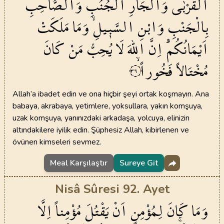
الْقُرْبٰى
وَالْجَارِ
الْجُنُبِ
وَالصَّاحِبِ
بِالْجَنْبِ
وَابْنِ
السَّب۪يلِۙ
وَمَا
مَلَكَتْ
اَيْمَانُكُمْۜ
اِنَّ
اللّٰهَ
لَا
يُحِبُّ
مَنْ
كَانَ
مُخْتَالاً
فَخُوراًۙ
٣٦
Allah’a ibadet edin ve ona hiçbir şeyi ortak koşmayın. Ana
babaya, akrabaya, yetimlere, yoksullara, yakın komşuya,
uzak komşuya, yanınızdaki arkadaşa, yolcuya, elinizin
altındakilere iyilik edin. Şüphesiz Allah, kibirlenen ve
övünen kimseleri sevmez.
Meal Karşılaştır
Sureye Git
Nisâ Sûresi 92. Ayet
وَمَا
كَانَ
لِمُؤْمِنٍ
اَنْ
يَقْتُلَ
مُؤْمِناً
اِلَّا