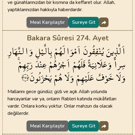
ve günahlarınızdan bir kısmına da keffaret olur. Allah,
yaptıklarınızdan hakkıyla haberdardır.
Meal Karşılaştır
Sureye Git
Bakara Sûresi 274. Ayet
اَلَّذ۪ينَ
يُنْفِقُونَ
اَمْوَالَهُمْ
بِالَّيْلِ
وَالنَّهَارِ
سِراًّ
وَعَلَانِيَةً
فَلَهُمْ
اَجْرُهُمْ
عِنْدَ
رَبِّهِمْۚ
وَلَا
خَوْفٌ
عَلَيْهِمْ
وَلَا
هُمْ
يَحْزَنُونَ
٢٧٤
Mallarını gece gündüz; gizli ve açık Allah yolunda
harcayanlar var ya, onların Rableri katında mükâfatları
vardır. Onlara korku yoktur. Onlar mahzun da olacak
değillerdir.
Meal Karşılaştır
Sureye Git