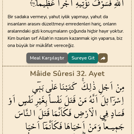
اللّٰهِ
فَسَوْفَ
نُؤْت۪يهِ
اَجْراً
عَظ۪يماً
١١٤
Bir sadaka vermeyi, yahut iyilik yapmayı, yahut da
insanların arasını düzeltmeyi emredenleri hariç, onların
aralarındaki gizli konuşmaların çoğunda hiçbir hayır yoktur.
Kim bunları sırf Allah’ın rızasını kazanmak için yaparsa, biz
ona büyük bir mükâfat vereceğiz.
Meal Karşılaştır
Sureye Git
Mâide Sûresi 32. Ayet
مِنْ
اَجْلِ
ذٰلِكَۚۛ
كَتَبْنَا
عَلٰى
بَن۪ٓي
اِسْرَٓائ۪لَ
اَنَّهُ
مَنْ
قَتَلَ
نَفْساً
بِغَيْرِ
نَفْسٍ
اَوْ
فَسَادٍ
فِي
الْاَرْضِ
فَكَاَنَّمَا
قَتَلَ
النَّاسَ
جَم۪يـعاًۜ
وَمَنْ
اَحْيَاهَا
فَكَاَنَّمَٓا
اَحْيَا