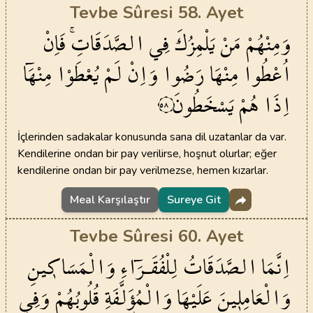
Tevbe Sûresi 58. Ayet
وَمِنْهُمْ
مَنْ
يَلْمِزُكَ
فِي
الصَّدَقَاتِۚ
فَاِنْ
اُعْطُوا
مِنْهَا
رَضُوا
وَاِنْ
لَمْ
يُعْطَوْا
مِنْهَٓا
اِذَا
هُمْ
يَسْخَطُونَ
٥٨
İçlerinden sadakalar konusunda sana dil uzatanlar da var.
Kendilerine ondan bir pay verilirse, hoşnut olurlar; eğer
kendilerine ondan bir pay verilmezse, hemen kızarlar.
Meal Karşılaştır
Sureye Git
Tevbe Sûresi 60. Ayet
اِنَّمَا
الصَّدَقَاتُ
لِلْفُقَـرَٓاءِ
وَالْمَسَاك۪ينِ
وَالْعَامِل۪ينَ
عَلَيْهَا
وَالْمُؤَ۬لَّفَةِ
قُلُوبُهُمْ
وَفِي