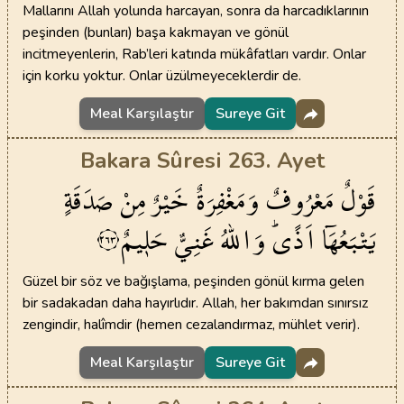
Mallarını Allah yolunda harcayan, sonra da harcadıklarının
peşinden (bunları) başa kakmayan ve gönül
incitmeyenlerin, Rab’leri katında mükâfatları vardır. Onlar
için korku yoktur. Onlar üzülmeyeceklerdir de.
Meal Karşılaştır
Sureye Git
Bakara Sûresi 263. Ayet
قَوْلٌ
مَعْرُوفٌ
وَمَغْفِرَةٌ
خَيْرٌ
مِنْ
صَدَقَةٍ
يَتْبَعُهَٓا
اَذًىۜ
وَاللّٰهُ
غَنِيٌّ
حَل۪يمٌ
٢٦٣
Güzel bir söz ve bağışlama, peşinden gönül kırma gelen
bir sadakadan daha hayırlıdır. Allah, her bakımdan sınırsız
zengindir, halîmdir (hemen cezalandırmaz, mühlet verir).
Meal Karşılaştır
Sureye Git