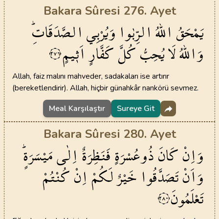
Bakara Sûresi 276. Ayet
يَمْحَقُ
اللّٰهُ
الرِّبٰوا
وَيُرْبِي
الصَّدَقَاتِۜ
وَاللّٰهُ
لَا
يُحِبُّ
كُلَّ
كَفَّارٍ
اَث۪يمٍ
٢٧٦
Allah, faiz malını mahveder, sadakaları ise artırır
(bereketlendirir). Allah, hiçbir günahkâr nankörü sevmez.
Meal Karşılaştır
Sureye Git
Bakara Sûresi 280. Ayet
وَاِنْ
كَانَ
ذُوعُسْرَةٍ
فَنَظِرَةٌ
اِلٰى
مَيْسَرَةٍۜ
وَاَنْ
تَصَدَّقُوا
خَيْرٌ
لَكُمْ
اِنْ
كُنْتُمْ
تَعْلَمُونَ
٢٨٠