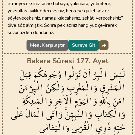
etmeyeceksiniz, anne babaya, yakınlara, yetimlere,
yoksullara iyilik edeceksiniz, herkese güzel sözler
söyleyeceksiniz, namazı kılacaksınız, zekâtı vereceksiniz”
diye söz almıştık. Sonra pek azınız hariç, yüz çevirerek
sözünüzden döndünüz.
Meal Karşılaştır
Sureye Git
Bakara Sûresi 177. Ayet
لَيْسَ
الْبِرَّ
اَنْ
تُوَلُّوا
وُجُوهَكُمْ
قِبَلَ
الْمَشْرِقِ
وَالْمَغْرِبِ
وَلٰكِنَّ
الْبِرَّ
مَنْ
اٰمَنَ
بِاللّٰهِ
وَالْيَوْمِ
الْاٰخِرِ
وَالْمَلٰٓئِكَةِ
وَالْكِتَابِ
وَالنَّبِيّ۪نَۚ
وَاٰتَى
الْمَالَ
عَلٰى
حُبِّه۪
ذَوِي
الْقُرْبٰى
وَالْيَتَامٰى