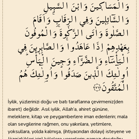
وَالْمَسَاك۪ينَ
وَابْنَ
السَّب۪يلِ
وَالسَّٓائِل۪ينَ
وَفِي
الرِّقَابِۚ
وَاَقَامَ
الصَّلٰوةَ
وَاٰتَى
الزَّكٰوةَۚ
وَالْمُوفُونَ
بِعَهْدِهِمْ
اِذَا
عَاهَدُواۚ
وَالصَّابِر۪ينَ
فِي
الْبَأْسَٓاءِ
وَالضَّرَّٓاءِ
وَح۪ينَ
الْبَأْسِۜ
اُو۬لٰٓئِكَ
الَّذ۪ينَ
صَدَقُواۜ
وَاُو۬لٰٓئِكَ
هُمُ
الْمُتَّقُونَ
١٧٧
İyilik, yüzlerinizi doğu ve batı taraflarına çevirmeniz(den
ibaret) değildir. Asıl iyilik, Allah’a, ahiret gününe,
meleklere, kitap ve peygamberlere iman edenlerin; mala
olan sevgilerine rağmen, onu yakınlara, yetimlere,
yoksullara, yolda kalmışa, (ihtiyacından dolayı) isteyene ve