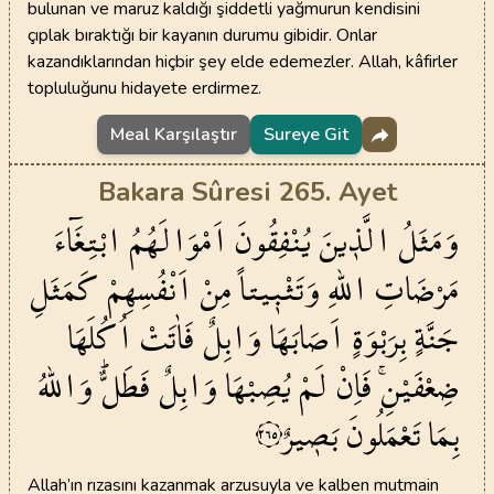
bulunan ve maruz kaldığı şiddetli yağmurun kendisini
çıplak bıraktığı bir kayanın durumu gibidir. Onlar
kazandıklarından hiçbir şey elde edemezler. Allah, kâfirler
topluluğunu hidayete erdirmez.
Meal Karşılaştır
Sureye Git
Bakara Sûresi 265. Ayet
وَمَثَلُ
الَّذ۪ينَ
يُنْفِقُونَ
اَمْوَالَهُمُ
ابْتِغَٓاءَ
مَرْضَاتِ
اللّٰهِ
وَتَثْب۪يتاً
مِنْ
اَنْفُسِهِمْ
كَمَثَلِ
جَنَّةٍ
بِرَبْوَةٍ
اَصَابَهَا
وَابِلٌ
فَاٰتَتْ
اُكُلَهَا
ضِعْفَيْنِۚ
فَاِنْ
لَمْ
يُصِبْهَا
وَابِلٌ
فَطَلٌّۜ
وَاللّٰهُ
بِمَا
تَعْمَلُونَ
بَص۪يرٌ
٢٦٥
Allah’ın rızasını kazanmak arzusuyla ve kalben mutmain