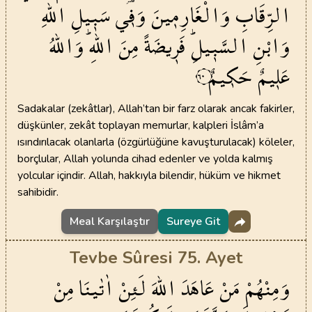
الرِّقَابِ
وَالْغَارِم۪ينَ
وَف۪ي
سَب۪يلِ
اللّٰهِ
وَابْنِ
السَّب۪يلِۜ
فَر۪يضَةً
مِنَ
اللّٰهِۜ
وَاللّٰهُ
عَل۪يمٌ
حَك۪يمٌ
٦٠
Sadakalar (zekâtlar), Allah’tan bir farz olarak ancak fakirler,
düşkünler, zekât toplayan memurlar, kalpleri İslâm’a
ısındırılacak olanlarla (özgürlüğüne kavuşturulacak) köleler,
borçlular, Allah yolunda cihad edenler ve yolda kalmış
yolcular içindir. Allah, hakkıyla bilendir, hüküm ve hikmet
sahibidir.
Meal Karşılaştır
Sureye Git
Tevbe Sûresi 75. Ayet
وَمِنْهُمْ
مَنْ
عَاهَدَ
اللّٰهَ
لَئِنْ
اٰتٰينَا
مِنْ