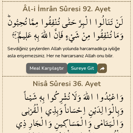
Âl-i İmrân Sûresi 92. Ayet
لَنْ
تَنَالُوا
الْبِرَّ
حَتّٰى
تُنْفِقُوا
مِمَّا
تُحِبُّونَۜ
وَمَا
تُنْفِقُوا
مِنْ
شَيْءٍ
فَاِنَّ
اللّٰهَ
بِه۪
عَل۪يمٌ
٩٢
Sevdiğiniz şeylerden Allah yolunda harcamadıkça iyiliğe
asla erişemezsiniz. Her ne harcarsanız Allah onu bilir.
Meal Karşılaştır
Sureye Git
Nisâ Sûresi 36. Ayet
وَاعْبُدُوا
اللّٰهَ
وَلَا
تُشْرِكُوا
بِه۪
شَيْـٔاً
وَبِالْوَالِدَيْنِ
اِحْسَاناً
وَبِذِي
الْقُرْبٰى
وَالْيَتَامٰى
وَالْمَسَاك۪ينِ
وَالْجَارِ
ذِي