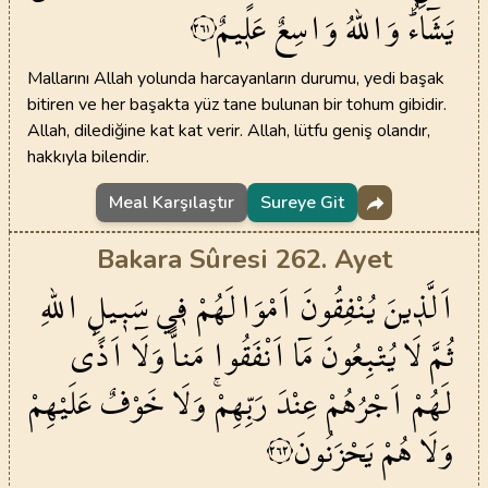
يَشَٓاءُۜ
وَاللّٰهُ
وَاسِعٌ
عَل۪يمٌ
٢٦١
Mallarını Allah yolunda harcayanların durumu, yedi başak
bitiren ve her başakta yüz tane bulunan bir tohum gibidir.
Allah, dilediğine kat kat verir. Allah, lütfu geniş olandır,
hakkıyla bilendir.
Meal Karşılaştır
Sureye Git
Bakara Sûresi 262. Ayet
اَلَّذ۪ينَ
يُنْفِقُونَ
اَمْوَالَهُمْ
ف۪ي
سَب۪يلِ
اللّٰهِ
ثُمَّ
لَا
يُتْبِعُونَ
مَٓا
اَنْفَقُوا
مَناًّ
وَلَٓا اَذًۙى
لَهُمْ
اَجْرُهُمْ
عِنْدَ
رَبِّهِمْۚ
وَلَا
خَوْفٌ
عَلَيْهِمْ
وَلَا
هُمْ
يَحْزَنُونَ
٢٦٢