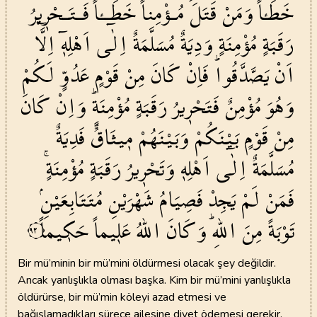
خَطَـٔاًۚ
وَمَنْ
قَتَلَ
مُـؤْمِناً
خَطَــٔاً
فَـتَـحْر۪يرُ
رَقَبَةٍ
مُؤْمِنَةٍ
وَدِيَةٌ
مُسَلَّمَةٌ
اِلٰٓى
اَهْلِه۪ٓ
اِلَّٓا
اَنْ
يَصَّدَّقُواۜ
فَاِنْ
كَانَ
مِنْ
قَوْمٍ
عَدُوٍّ
لَكُمْ
وَهُوَ
مُؤْمِنٌ
فَتَحْر۪يرُ
رَقَبَةٍ
مُؤْمِنَةٍۜ
وَاِنْ
كَانَ
مِنْ
قَوْمٍ
بَيْنَكُمْ
وَبَيْنَهُمْ
م۪يثَاقٌ
فَدِيَةٌ
مُسَلَّمَةٌ
اِلٰٓى
اَهْلِه۪
وَتَحْر۪يرُ
رَقَبَةٍ
مُؤْمِنَةٍۚ
فَمَنْ
لَمْ
يَجِدْ
فَصِيَامُ
شَهْرَيْنِ
مُتَتَابِعَيْنِۘ
تَوْبَةً
مِنَ
اللّٰهِۜ
وَكَانَ
اللّٰهُ
عَل۪يماً
حَك۪يماً
٩٢
Bir mü’minin bir mü’mini öldürmesi olacak şey değildir.
Ancak yanlışlıkla olması başka. Kim bir mü’mini yanlışlıkla
öldürürse, bir mü’min köleyi azad etmesi ve
bağışlamadıkları sürece ailesine diyet ödemesi gerekir.