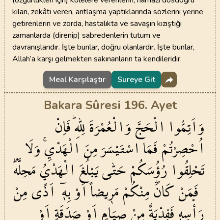
(özgürlükleri için) kölelere verenlerin; namazı dosdoğru
kılan, zekâtı veren, antlaşma yaptıklarında sözlerini yerine
getirenlerin ve zorda, hastalıkta ve savaşın kızıştığı
zamanlarda (direnip) sabredenlerin tutum ve
davranışlarıdır. İşte bunlar, doğru olanlardır. İşte bunlar,
Allah’a karşı gelmekten sakınanların ta kendileridir.
Meal Karşılaştır
Sureye Git
Bakara Sûresi 196. Ayet
وَاَتِمُّوا
الْحَجَّ
وَالْعُمْرَةَ
لِلّٰهِۜ
فَاِنْ
اُحْصِرْتُمْ
فَمَا
اسْتَيْسَرَ
مِنَ
الْهَدْيِۚ
وَلَا
تَحْلِقُوا
رُؤُ۫سَكُمْ
حَتّٰى
يَبْلُغَ
الْهَدْيُ
مَحِلَّهُۜ
فَمَنْ
كَانَ
مِنْكُمْ
مَر۪يضاً
اَوْ
بِه۪ٓ
اَذًى
مِنْ
رَأْسِه۪
فَفِدْيَةٌ
مِنْ
صِيَامٍ
اَوْ
صَدَقَةٍ
اَوْ