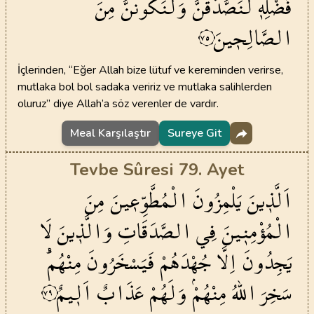
فَضْلِه۪
لَنَصَّدَّقَنَّ
وَلَنَكُونَنَّ
مِنَ
الصَّالِح۪ينَ
٧٥
İçlerinden, “Eğer Allah bize lütuf ve kereminden verirse,
mutlaka bol bol sadaka veririz ve mutlaka salihlerden
oluruz” diye Allah’a söz verenler de vardır.
Meal Karşılaştır
Sureye Git
Tevbe Sûresi 79. Ayet
اَلَّذ۪ينَ
يَلْمِزُونَ
الْمُطَّوِّع۪ينَ
مِنَ
الْمُؤْمِن۪ينَ
فِي
الصَّدَقَاتِ
وَالَّذ۪ينَ
لَا
يَجِدُونَ
اِلَّا
جُهْدَهُمْ
فَيَسْخَرُونَ
مِنْهُمْۜ
سَخِرَ
اللّٰهُ
مِنْهُمْۘ
وَلَهُمْ
عَذَابٌ
اَل۪يمٌ
٧٩