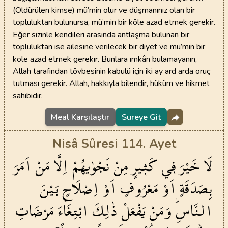
(Öldürülen kimse) mü’min olur ve düşmanınız olan bir
topluluktan bulunursa, mü’min bir köle azad etmek gerekir.
Eğer sizinle kendileri arasında antlaşma bulunan bir
topluluktan ise ailesine verilecek bir diyet ve mü’min bir
köle azad etmek gerekir. Bunlara imkân bulamayanın,
Allah tarafından tövbesinin kabulü için iki ay ard arda oruç
tutması gerekir. Allah, hakkıyla bilendir, hüküm ve hikmet
sahibidir.
Meal Karşılaştır
Sureye Git
Nisâ Sûresi 114. Ayet
لَا
خَيْرَ
ف۪ي
كَث۪يرٍ
مِنْ
نَجْوٰيهُمْ
اِلَّا
مَنْ
اَمَرَ
بِصَدَقَةٍ
اَوْ
مَعْرُوفٍ
اَوْ
اِصْلَاحٍ
بَيْنَ
النَّاسِۜ
وَمَنْ
يَفْعَلْ
ذٰلِكَ
ابْتِغَٓاءَ
مَرْضَاتِ