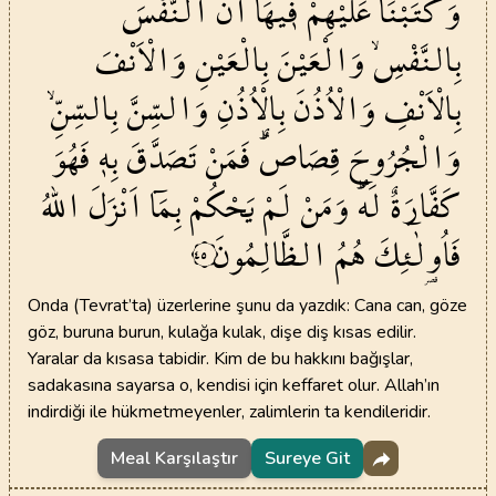
وَكَتَبْنَا
عَلَيْهِمْ
ف۪يهَٓا
اَنَّ
النَّفْسَ
بِالنَّفْسِۙ
وَالْعَيْنَ
بِالْعَيْنِ
وَالْاَنْفَ
بِالْاَنْفِ
وَالْاُذُنَ
بِالْاُذُنِ
وَالسِّنَّ
بِالسِّنِّۙ
وَالْجُرُوحَ
قِصَاصٌۜ
فَمَنْ
تَصَدَّقَ
بِه۪
فَهُوَ
كَفَّارَةٌ
لَهُۜ
وَمَنْ
لَمْ
يَحْكُمْ
بِمَٓا
اَنْزَلَ
اللّٰهُ
فَاُو۬لٰٓئِكَ
هُمُ
الظَّالِمُونَ
٤٥
Onda (Tevrat’ta) üzerlerine şunu da yazdık: Cana can, göze
göz, buruna burun, kulağa kulak, dişe diş kısas edilir.
Yaralar da kısasa tabidir. Kim de bu hakkını bağışlar,
sadakasına sayarsa o, kendisi için keffaret olur. Allah’ın
indirdiği ile hükmetmeyenler, zalimlerin ta kendileridir.
Meal Karşılaştır
Sureye Git