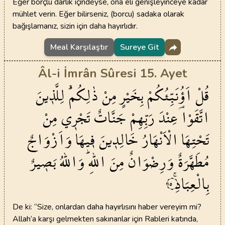
Eğer borçlu darlık içindeyse, ona eli genişleyinceye kadar
mühlet verin. Eğer bilirseniz, (borcu) sadaka olarak
bağışlamanız, sizin için daha hayırlıdır.
Meal Karşılaştır
Sureye Git
Âl-i İmrân Sûresi 15. Ayet
قُلْ
اَؤُ۬نَبِّئُكُمْ
بِخَيْرٍ
مِنْ
ذٰلِكُمْۜ
لِلَّذ۪ينَ
اتَّقَوْا
عِنْدَ
رَبِّهِمْ
جَنَّاتٌ
تَجْر۪ي
مِنْ
تَحْتِهَا
الْاَنْهَارُ
خَالِد۪ينَ
ف۪يهَا
وَاَزْوَاجٌ
مُطَهَّرَةٌ
وَرِضْوَانٌ
مِنَ
اللّٰهِۜ
وَاللّٰهُ
بَص۪يرٌ
بِالْعِبَادِۚ
١٥
De ki: “Size, onlardan daha hayırlısını haber vereyim mi?
Allah’a karşı gelmekten sakınanlar için Rableri katında,