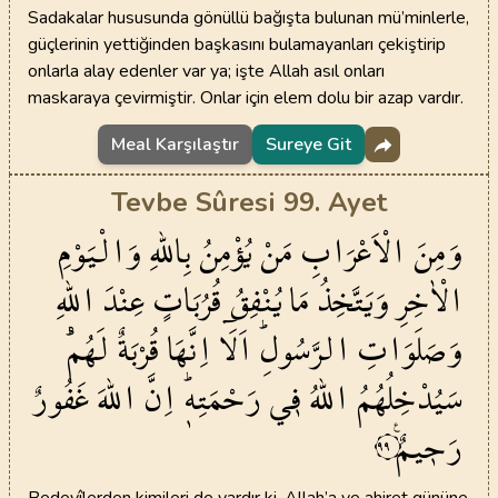
Sadakalar hususunda gönüllü bağışta bulunan mü’minlerle,
güçlerinin yettiğinden başkasını bulamayanları çekiştirip
onlarla alay edenler var ya; işte Allah asıl onları
maskaraya çevirmiştir. Onlar için elem dolu bir azap vardır.
Meal Karşılaştır
Sureye Git
Tevbe Sûresi 99. Ayet
وَمِنَ
الْاَعْرَابِ
مَنْ
يُؤْمِنُ
بِاللّٰهِ
وَالْيَوْمِ
الْاٰخِرِ
وَيَتَّخِذُ
مَا
يُنْفِقُ
قُرُبَاتٍ
عِنْدَ
اللّٰهِ
وَصَلَوَاتِ
الرَّسُولِۜ
اَلَٓا
اِنَّهَا
قُرْبَةٌ
لَهُمْۜ
سَيُدْخِلُهُمُ
اللّٰهُ
ف۪ي
رَحْمَتِه۪ۜ
اِنَّ
اللّٰهَ
غَفُورٌ
رَح۪يمٌ۟
٩٩