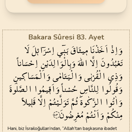
Bakara Sûresi 83. Ayet
وَاِذْ
اَخَذْنَا
م۪يثَاقَ
بَن۪ٓي
اِسْرَٓائ۪لَ
لَا
تَعْبُدُونَ
اِلَّا
اللّٰهَ
وَبِالْوَالِدَيْنِ
اِحْسَاناً
وَذِي
الْقُرْبٰى
وَالْيَتَامٰى
وَالْمَسَاك۪ينِ
وَقُولُوا
لِلنَّاسِ
حُسْناً
وَاَق۪يمُوا
الصَّلٰوةَ
وَاٰتُوا
الزَّكٰوةَۜ
ثُمَّ
تَوَلَّيْتُمْ
اِلَّا
قَل۪يلاً
مِنْكُمْ
وَاَنْتُمْ
مُعْرِضُونَ
٨٣
Hani, biz İsrailoğulları’ndan, “Allah’tan başkasına ibadet