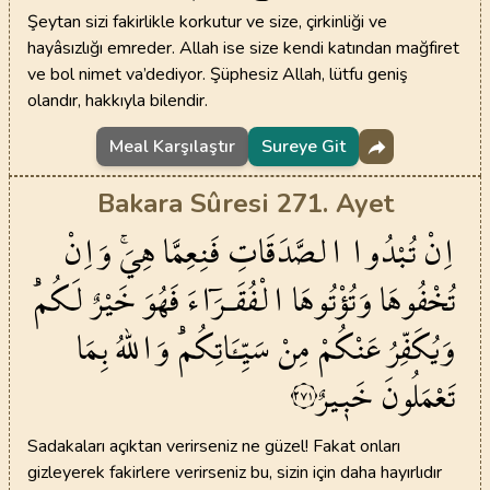
Şeytan sizi fakirlikle korkutur ve size, çirkinliği ve
hayâsızlığı emreder. Allah ise size kendi katından mağfiret
ve bol nimet va’dediyor. Şüphesiz Allah, lütfu geniş
olandır, hakkıyla bilendir.
Meal Karşılaştır
Sureye Git
Bakara Sûresi 271. Ayet
اِنْ
تُبْدُوا
الصَّدَقَاتِ
فَنِعِمَّا
هِيَۚ
وَاِنْ
تُخْفُوهَا
وَتُؤْتُوهَا
الْفُقَـرَٓاءَ
فَهُوَ
خَيْرٌ
لَكُمْۜ
وَيُكَفِّرُ
عَنْكُمْ
مِنْ
سَيِّـَٔاتِكُمْۜ
وَاللّٰهُ
بِمَا
تَعْمَلُونَ
خَب۪يرٌ
٢٧١
Sadakaları açıktan verirseniz ne güzel! Fakat onları
gizleyerek fakirlere verirseniz bu, sizin için daha hayırlıdır