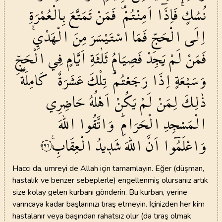
نُسُكٍۚ
فَاِذَٓا
اَمِنْتُمْ۠
فَمَنْ
تَمَتَّعَ
بِالْعُمْرَةِ
اِلَى
الْحَجِّ
فَمَا
اسْتَيْسَرَ
مِنَ
الْهَدْيِۚ
فَمَنْ
لَمْ
يَجِدْ
فَصِيَامُ
ثَلٰثَةِ
اَيَّامٍ
فِي
الْحَجِّ
وَسَبْعَةٍ
اِذَا
رَجَعْتُمْۜ
تِلْكَ
عَشَرَةٌ
كَامِلَةٌۜ
ذٰلِكَ
لِمَنْ
لَمْ
يَكُنْ
اَهْلُهُ
حَاضِرِي
الْمَسْجِدِ
الْحَرَامِۜ
وَاتَّقُوا
اللّٰهَ
وَاعْلَمُٓوا
اَنَّ
اللّٰهَ
شَد۪يدُ
الْعِقَابِ۟
١٩٦
Haccı da, umreyi de Allah için tamamlayın. Eğer (düşman,
hastalık ve benzer sebeplerle) engellenmiş olursanız artık
size kolay gelen kurbanı gönderin. Bu kurban, yerine
varıncaya kadar başlarınızı tıraş etmeyin. İçinizden her kim
hastalanır veya başından rahatsız olur (da tıraş olmak