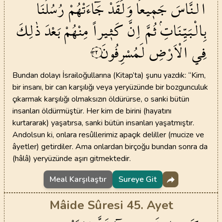
النَّاسَ
جَم۪يعاًۜ
وَلَقَدْ
جَٓاءَتْهُمْ
رُسُلُنَا
بِالْبَيِّنَاتِۘ
ثُمَّ
اِنَّ
كَث۪يراً
مِنْهُمْ
بَعْدَ
ذٰلِكَ
فِي
الْاَرْضِ
لَمُسْرِفُونَ
٣٢
Bundan dolayı İsrailoğullarına (Kitap’ta) şunu yazdık: “Kim,
bir insanı, bir can karşılığı veya yeryüzünde bir bozgunculuk
çıkarmak karşılığı olmaksızın öldürürse, o sanki bütün
insanları öldürmüştür. Her kim de birini (hayatını
kurtararak) yaşatırsa, sanki bütün insanları yaşatmıştır.
Andolsun ki, onlara resûllerimiz apaçık deliller (mucize ve
âyetler) getirdiler. Ama onlardan birçoğu bundan sonra da
(hâlâ) yeryüzünde aşırı gitmektedir.
Meal Karşılaştır
Sureye Git
Mâide Sûresi 45. Ayet