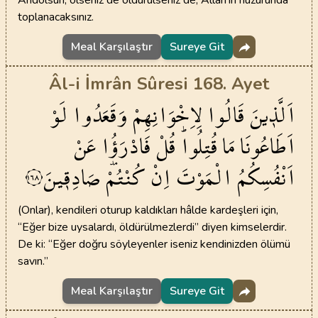
Andolsun, ölseniz de öldürülseniz de, Allah’ın huzurunda
toplanacaksınız.
Meal Karşılaştır
Sureye Git
Âl-i İmrân Sûresi 168. Ayet
اَلَّذ۪ينَ
قَالُوا
لِاِخْوَانِهِمْ
وَقَعَدُوا
لَوْ
اَطَاعُونَا
مَا
قُتِلُواۜ
قُلْ
فَادْرَؤُ۫ا
عَنْ
اَنْفُسِكُمُ
الْمَوْتَ
اِنْ
كُنْتُمْ
صَادِق۪ينَ
١٦٨
(Onlar), kendileri oturup kaldıkları hâlde kardeşleri için,
“Eğer bize uysalardı, öldürülmezlerdi” diyen kimselerdir.
De ki: “Eğer doğru söyleyenler iseniz kendinizden ölümü
savın.”
Meal Karşılaştır
Sureye Git