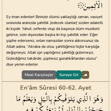
الْاٰثِم۪ينَ
١٠٦
Ey iman edenler! Birinizin ölümü yaklaştığı zaman, vasiyet
sırasında aranızda şahitlik (edecek olanlar) sizden adaletli
iki kişidir. Yahut; seferde olup da başınıza ölüm musibeti
gelirse, sizin dışınızdan başka iki kişi şahitlik eder. Eğer
şüphe ederseniz, onları namazdan sonra alıkorsunuz da
Allah adına, “Akraba da olsa, şahitliğimizi hiçbir karşılığa
değişmeyiz. Allah için yaptığımız şahitliği gizlemeyiz.
Gizlediğimiz takdirde, şüphesiz günahkârlardan oluruz”
diye yemin ederler.
Meal Karşılaştır
Sureye Git
En'âm Sûresi 60-62. Ayet
وَهُوَ
الَّذ۪ي
يَتَوَفّٰيكُمْ
بِالَّيْلِ
وَيَعْلَمُ
مَا
جَرَحْتُمْ
بِالنَّهَارِ
ثُمَّ
يَبْعَثُـكُمْ
ف۪يهِ