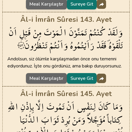
Meal Karşılaştır
Sureye Git
Âl-i İmrân Sûresi 143. Ayet
وَلَقَدْ
كُنْتُمْ
تَمَنَّوْنَ
الْمَوْتَ
مِنْ
قَبْلِ
اَنْ
تَلْقَوْهُۖ
فَقَدْ
رَاَيْتُمُوهُ
وَاَنْتُمْ
تَنْظُرُونَ۟
١٤٣
Andolsun, siz ölümle karşılaşmadan önce onu temenni
ediyordunuz. İşte onu gördünüz, ama bakıp duruyorsunuz.
Meal Karşılaştır
Sureye Git
Âl-i İmrân Sûresi 145. Ayet
وَمَا
كَانَ
لِنَفْسٍ
اَنْ
تَمُوتَ
اِلَّا
بِاِذْنِ
اللّٰهِ
كِتَاباً
مُؤَجَّلاًۜ
وَمَنْ
يُرِدْ
ثَوَابَ
الدُّنْيَا