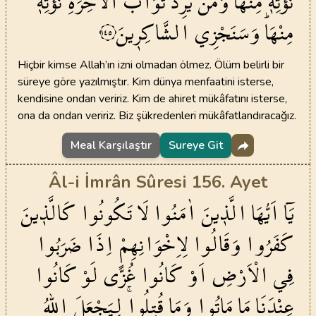
نُؤْتِه۪
مِنْهَاۚ
وَمَنْ
يُرِدْ
ثَوَابَ
الْاٰخِرَةِ
نُؤْتِه۪
مِنْهَاۜ
وَسَنَجْزِي
الشَّاكِر۪ينَ
١٤٥
Hiçbir kimse Allah’ın izni olmadan ölmez. Ölüm belirli bir
süreye göre yazılmıştır. Kim dünya menfaatini isterse,
kendisine ondan veririz. Kim de ahiret mükâfatını isterse,
ona da ondan veririz. Biz şükredenleri mükâfatlandıracağız.
Meal Karşılaştır
Sureye Git
Âl-i İmrân Sûresi 156. Ayet
يَٓا
اَيُّهَا
الَّذ۪ينَ
اٰمَنُوا
لَا
تَكُونُوا
كَالَّذ۪ينَ
كَفَرُوا
وَقَالُوا
لِاِخْوَانِهِمْ
اِذَا
ضَرَبُوا
فِي الْاَرْضِ
اَوْ
كَانُوا
غُزًّى
لَوْ
كَانُوا
عِنْدَنَا
مَا
مَاتُوا
وَمَا
قُتِلُواۚ
لِيَجْعَلَ
اللّٰهُ