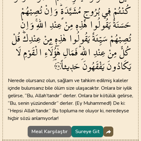
كُنْتُمْ
ف۪ي
بُرُوجٍ
مُشَيَّدَةٍۜ
وَاِنْ
تُصِبْهُمْ
حَسَنَةٌ
يَقُولُوا
هٰذِه۪
مِنْ
عِنْدِ
اللّٰهِۚ
وَاِنْ
تُصِبْهُمْ
سَيِّئَةٌ
يَقُولُوا
هٰذِه۪
مِنْ
عِنْدِكَۜ
قُلْ
كُلٌّ
مِنْ
عِنْدِ
اللّٰهِۜ
فَمَالِ
هٰٓؤُ۬لَٓاءِ
الْقَوْمِ
لَا
يَكَادُونَ
يَفْقَهُونَ
حَد۪يثاً
٧٨
Nerede olursanız olun, sağlam ve tahkim edilmiş kaleler
içinde bulunsanız bile ölüm size ulaşacaktır. Onlara bir iyilik
gelirse, “Bu, Allah’tandır” derler. Onlara bir kötülük gelirse,
“Bu, senin yüzündendir” derler. (Ey Muhammed!) De ki:
“Hepsi Allah’tandır.” Bu topluma ne oluyor ki, neredeyse
hiçbir sözü anlamıyorlar!
Meal Karşılaştır
Sureye Git