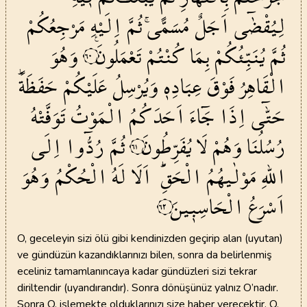
لِيُقْضٰٓى
اَجَلٌ
مُسَمًّىۚ
ثُمَّ
اِلَيْهِ
مَرْجِعُكُمْ
ثُمَّ
يُنَبِّئُكُمْ
بِمَا
كُنْتُمْ
تَعْمَلُونَ۟
وَهُوَ
٦٠
الْقَاهِرُ
فَوْقَ
عِبَادِه۪
وَيُرْسِلُ
عَلَيْكُمْ
حَفَظَةًۜ
حَتّٰٓى
اِذَا
جَٓاءَ
اَحَدَكُمُ
الْمَوْتُ
تَوَفَّتْهُ
رُسُلُنَا
وَهُمْ
لَا
يُفَرِّطُونَ
ثُمَّ
رُدُّٓوا
اِلَى
٦١
اللّٰهِ
مَوْلٰيهُمُ
الْحَقِّۜ
اَلَا
لَهُ
الْحُكْمُ
وَهُوَ
اَسْرَعُ
الْحَاسِب۪ينَ
٦٢
O, geceleyin sizi ölü gibi kendinizden geçirip alan (uyutan)
ve gündüzün kazandıklarınızı bilen, sonra da belirlenmiş
eceliniz tamamlanıncaya kadar gündüzleri sizi tekrar
diriltendir (uyandırandır). Sonra dönüşünüz yalnız O’nadır.
Sonra O, işlemekte olduklarınızı size haber verecektir. O,