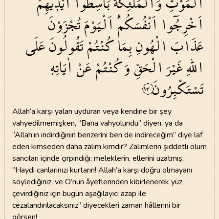
الْمَوْتِ
وَالْمَلٰٓئِكَةُ
بَاسِطُٓوا
اَيْد۪يهِمْۚ
اَخْرِجُٓوا
اَنْفُسَكُمْۜ
اَلْيَوْمَ
تُجْزَوْنَ
عَذَابَ
الْهُونِ
بِمَا
كُنْتُمْ
تَقُولُونَ
عَلَى
اللّٰهِ
غَيْرَ
الْحَقِّ
وَكُنْتُمْ
عَنْ
اٰيَاتِه۪
تَسْتَكْبِرُونَ
٩٣
Allah’a karşı yalan uyduran veya kendine bir şey
vahyedilmemişken, “Bana vahyolundu” diyen, ya da
“Allah’ın indirdiğinin benzerini ben de indireceğim” diye laf
eden kimseden daha zalim kimdir? Zalimlerin şiddetli ölüm
sancıları içinde çırpındığı; meleklerin, ellerini uzatmış,
“Haydi canlarınızı kurtarın! Allah’a karşı doğru olmayanı
söylediğiniz, ve O’nun âyetlerinden kibirlenerek yüz
çevirdiğiniz için bugün aşağılayıcı azap ile
cezalandırılacaksınız” diyecekleri zaman hâllerini bir
görsen!