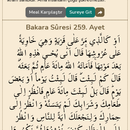
ikram sahibidir. Ama insanların çoğu şükretmezler.
Meal Karşılaştır
Sureye Git
Bakara Sûresi 259. Ayet
اَوْ
كَالَّذ۪ي
مَرَّ
عَلٰى
قَرْيَةٍ
وَهِيَ
خَاوِيَةٌ
عَلٰى
عُرُوشِهَاۚ
قَالَ
اَنّٰى
يُحْـي۪
هٰذِهِ
اللّٰهُ
بَعْدَ
مَوْتِهَاۚ
فَاَمَاتَهُ
اللّٰهُ
مِائَةَ
عَامٍ
ثُمَّ
بَعَثَهُۜ
قَالَ
كَمْ
لَبِثْتَۜ
قَالَ
لَبِثْتُ
يَوْماً
اَوْ
بَعْضَ
يَوْمٍۜ
قَالَ
بَلْ
لَبِثْتَ
مِائَةَ
عَامٍ
فَانْظُرْ
اِلٰى
طَعَامِكَ
وَشَرَابِكَ
لَمْ
يَتَسَنَّهْۚ
وَانْظُرْ
اِلٰى
حِمَارِكَ
وَلِنَجْعَلَكَ
اٰيَةً
لِلنَّاسِ
وَانْظُرْ
اِلَى
الْعِظَامِ
كَيْفَ
نُنْشِزُهَا
ثُمَّ
نَكْسُوهَا