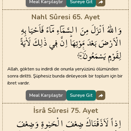
Meal Karşılaştır
Sureye Git
Nahl Sûresi 65. Ayet
وَاللّٰهُ
اَنْزَلَ
مِنَ
السَّمَٓاءِ
مَٓاءً
فَاَحْيَا
بِهِ
الْاَرْضَ
بَعْدَ
مَوْتِهَاۜ
اِنَّ
ف۪ي
ذٰلِكَ
لَاٰيَةً
لِقَوْمٍ
يَسْمَعُونَ۟
٦٥
Allah, gökten su indirdi de onunla yeryüzünü ölümünden
sonra diriltti. Şüphesiz bunda dinleyecek bir toplum için bir
ibret vardır.
Meal Karşılaştır
Sureye Git
İsrâ Sûresi 75. Ayet
اِذاً
لَاَذَقْنَاكَ
ضِعْفَ
الْحَيٰوةِ
وَضِعْفَ