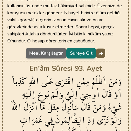
kullarının üstünde mutlak hâkimiyet sahibidir. Üzerinize de
koruyucu melekler gönderir. Nihayet birinize ölüm geldiği
vakit (görevli) elçilerimiz onun canını alır ve onlar
görevlerinde asla kusur etmezler. Sonra hepsi, gerçek
sahipleri Allah’a döndürülürler. İyi bilin ki hüküm yalnız
O’nundur. O, hesap görenlerin en çabuğudur.
Meal Karşılaştır
Sureye Git
En'âm Sûresi 93. Ayet
وَمَنْ
اَظْلَمُ
مِمَّنِ
افْتَرٰى
عَلَى
اللّٰهِ
كَذِباً
اَوْ
قَالَ
اُو۫حِيَ
اِلَيَّ
وَلَمْ
يُوحَ
اِلَيْهِ
شَيْءٌ
وَمَنْ
قَالَ
سَاُنْزِلُ
مِثْلَ
مَٓا
اَنْزَلَ
اللّٰهُۜ
وَلَوْ
تَرٰٓى
اِذِ
الظَّالِمُونَ
ف۪ي
غَمَرَاتِ