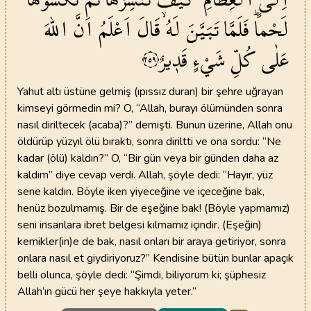
لَحْماًۜ
فَلَمَّا
تَبَيَّنَ
لَهُۙ
قَالَ
اَعْلَمُ
اَنَّ
اللّٰهَ
عَلٰى
كُلِّ
شَيْءٍ
قَد۪يرٌ
٢٥٩
Yahut altı üstüne gelmiş (ıpıssız duran) bir şehre uğrayan
kimseyi görmedin mi? O, “Allah, burayı ölümünden sonra
nasıl diriltecek (acaba)?” demişti. Bunun üzerine, Allah onu
öldürüp yüzyıl ölü bıraktı, sonra diriltti ve ona sordu: “Ne
kadar (ölü) kaldın?” O, “Bir gün veya bir günden daha az
kaldım” diye cevap verdi. Allah, şöyle dedi: “Hayır, yüz
sene kaldın. Böyle iken yiyeceğine ve içeceğine bak,
henüz bozulmamış. Bir de eşeğine bak! (Böyle yapmamız)
seni insanlara ibret belgesi kılmamız içindir. (Eşeğin)
kemikler(in)e de bak, nasıl onları bir araya getiriyor, sonra
onlara nasıl et giydiriyoruz?” Kendisine bütün bunlar apaçık
belli olunca, şöyle dedi: “Şimdi, biliyorum ki; şüphesiz
Allah’ın gücü her şeye hakkıyla yeter.”