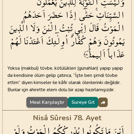
وَلَيْسَتِ
التَّوْبَةُ
لِلَّذ۪ينَ
يَعْمَلُونَ
السَّيِّـَٔاتِۚ
حَتّٰٓى
اِذَا
حَضَرَ
اَحَدَهُمُ
الْمَوْتُ
قَالَ
اِنّ۪ي
تُبْتُ
الْـٰٔنَ
وَلَا
الَّذ۪ينَ
يَمُوتُونَ
وَهُمْ
كُفَّارٌۜ
اُو۬لٰٓئِكَ
اَعْتَدْنَا
لَهُمْ
عَذَاباً
اَل۪يماً
١٨
Yoksa (makbul) tövbe, kötülükleri (günahları) yapıp yapıp
da kendisine ölüm gelip çatınca, “İşte ben şimdi tövbe
ettim” diyen kimseler ile kâfir olarak ölenlerinki değildir.
Bunlar için ahirette elem dolu bir azap hazırlamışızdır.
Meal Karşılaştır
Sureye Git
Nisâ Sûresi 78. Ayet
اَيْنَ
مَا
تَكُونُوا
يُدْرِكْكُمُ
الْمَوْتُ
وَلَوْ