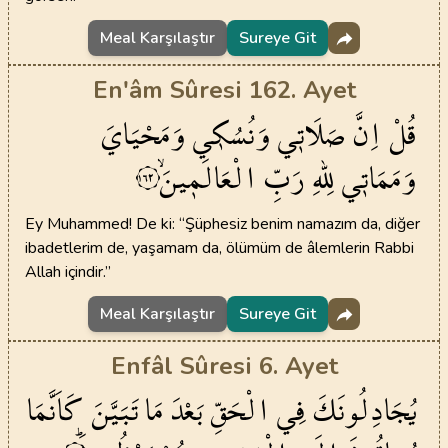
Meal Karşılaştır
Sureye Git
En'âm Sûresi 162. Ayet
قُلْ
اِنَّ
صَلَات۪ي
وَنُسُك۪ي
وَمَحْيَايَ
وَمَمَات۪ي
لِلّٰهِ
رَبِّ
الْعَالَم۪ينَۙ
١٦٢
Ey Muhammed! De ki: “Şüphesiz benim namazım da, diğer
ibadetlerim de, yaşamam da, ölümüm de âlemlerin Rabbi
Allah içindir.”
Meal Karşılaştır
Sureye Git
Enfâl Sûresi 6. Ayet
يُجَادِلُونَكَ
فِي
الْحَقِّ
بَعْدَ
مَا
تَبَيَّنَ
كَاَنَّمَا