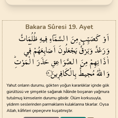
Bakara Sûresi 19. Ayet
اَوْ
كَصَيِّبٍ
مِنَ
السَّمَٓاءِ
ف۪يهِ
ظُلُمَاتٌ
وَرَعْدٌ
وَبَرْقٌۚ
يَجْعَلُونَ
اَصَابِعَهُمْ
ف۪ٓي
اٰذَانِهِمْ
مِنَ
الصَّوَاعِقِ
حَذَرَ
الْمَوْتِۜ
وَاللّٰهُ
مُح۪يطٌ
بِالْكَافِر۪ينَ
١٩
Yahut onların durumu, gökten yoğun karanlıklar içinde gök
gürültüsü ve şimşekle sağanak hâlinde boşanan yağmura
tutulmuş kimselerin durumu gibidir. Ölüm korkusuyla,
yıldırım seslerinden parmaklarını kulaklarına tıkarlar. Oysa
Allah, kâfirleri çepeçevre kuşatmıştır.