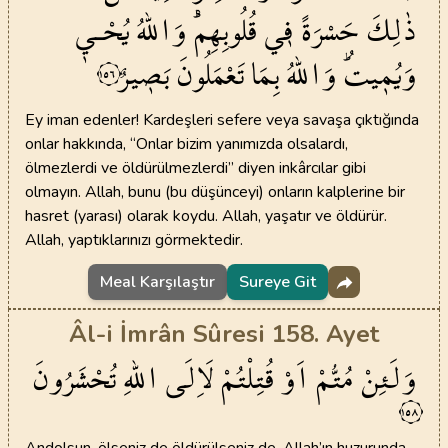
ذٰلِكَ
حَسْرَةً
ف۪ي
قُلُوبِهِمْۜ
وَاللّٰهُ
يُحْـي۪
وَيُم۪يتُۜ
وَاللّٰهُ
بِمَا
تَعْمَلُونَ
بَص۪يرٌ
١٥٦
Ey iman edenler! Kardeşleri sefere veya savaşa çıktığında
onlar hakkında, “Onlar bizim yanımızda olsalardı,
ölmezlerdi ve öldürülmezlerdi” diyen inkârcılar gibi
olmayın. Allah, bunu (bu düşünceyi) onların kalplerine bir
hasret (yarası) olarak koydu. Allah, yaşatır ve öldürür.
Allah, yaptıklarınızı görmektedir.
Meal Karşılaştır
Sureye Git
Âl-i İmrân Sûresi 158. Ayet
وَلَئِنْ
مُتُّمْ
اَوْ
قُتِلْتُمْ
لَاِلَى
اللّٰهِ
تُحْشَرُونَ
١٥٨