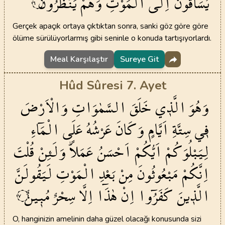
يُسَاقُونَ
اِلَى
الْمَوْتِ
وَهُمْ
يَنْظُرُونَۜ
٦
Gerçek apaçık ortaya çıktıktan sonra, sanki göz göre göre
ölüme sürülüyorlarmış gibi seninle o konuda tartışıyorlardı.
Meal Karşılaştır
Sureye Git
Hûd Sûresi 7. Ayet
وَهُوَ
الَّذ۪ي
خَلَقَ
السَّمٰوَاتِ
وَالْاَرْضَ
ف۪ي
سِتَّةِ
اَيَّامٍ
وَكَانَ
عَرْشُهُ
عَلَى
الْمَٓاءِ
لِيَبْلُوَكُمْ
اَيُّكُمْ
اَحْسَنُ
عَمَلاًۜ
وَلَئِنْ
قُلْتَ
اِنَّكُمْ
مَبْعُوثُونَ
مِنْ
بَعْدِ
الْمَوْتِ
لَيَقُولَنَّ
الَّذ۪ينَ
كَفَرُٓوا
اِنْ
هٰذَٓا
اِلَّا
سِحْرٌ
مُب۪ينٌ
٧
O, hanginizin amelinin daha güzel olacağı konusunda sizi