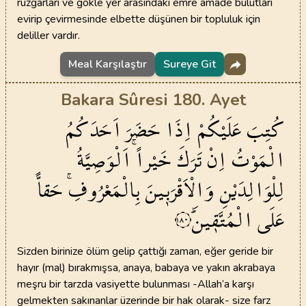
rüzgârları ve gökle yer arasındaki emre amade bulutları
evirip çevirmesinde elbette düşünen bir topluluk için
deliller vardır.
Meal Karşılaştır
Sureye Git
Bakara Sûresi 180. Ayet
كُتِبَ
عَلَيْكُمْ
اِذَا
حَضَرَ
اَحَدَكُمُ
الْمَوْتُ
اِنْ
تَرَكَ
خَيْراًۚ
اَلْوَصِيَّةُ
لِلْوَالِدَيْنِ
وَالْاَقْرَب۪ينَ
بِالْمَعْرُوفِۚ
حَقاًّ
عَلَى
الْمُتَّق۪ينَۜ
١٨٠
Sizden birinize ölüm gelip çattığı zaman, eğer geride bir
hayır (mal) bırakmışsa, anaya, babaya ve yakın akrabaya
meşru bir tarzda vasiyette bulunması -Allah’a karşı
gelmekten sakınanlar üzerinde bir hak olarak- size farz