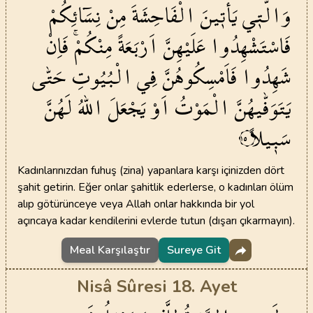
وَالّٰت۪ي
يَأْت۪ينَ
الْفَاحِشَةَ
مِنْ
نِسَٓائِكُمْ
فَاسْتَشْهِدُوا
عَلَيْهِنَّ
اَرْبَعَةً
مِنْكُمْۚ
فَاِنْ
شَهِدُوا
فَاَمْسِكُوهُنَّ
فِي
الْبُيُوتِ
حَتّٰى
يَتَوَفّٰيهُنَّ
الْمَوْتُ
اَوْ
يَجْعَلَ
اللّٰهُ
لَهُنَّ
سَب۪يلاً
١٥
Kadınlarınızdan fuhuş (zina) yapanlara karşı içinizden dört
şahit getirin. Eğer onlar şahitlik ederlerse, o kadınları ölüm
alıp götürünceye veya Allah onlar hakkında bir yol
açıncaya kadar kendilerini evlerde tutun (dışarı çıkarmayın).
Meal Karşılaştır
Sureye Git
Nisâ Sûresi 18. Ayet