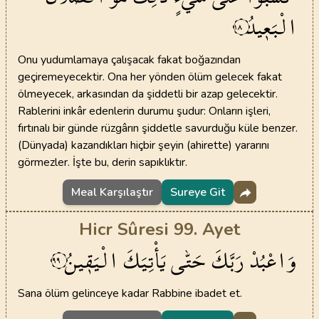
الْبَع۪يدُ
١٨
Onu yudumlamaya çalışacak fakat boğazından
geçiremeyecektir. Ona her yönden ölüm gelecek fakat
ölmeyecek, arkasından da şiddetli bir azap gelecektir.
Rablerini inkâr edenlerin durumu şudur: Onların işleri,
fırtınalı bir günde rüzgârın şiddetle savurduğu küle benzer.
(Dünyada) kazandıkları hiçbir şeyin (ahirette) yararını
görmezler. İşte bu, derin sapıklıktır.
Meal Karşılaştır
Sureye Git
Hicr Sûresi 99. Ayet
وَاعْبُدْ
رَبَّكَ
حَتّٰى
يَأْتِيَكَ
الْيَق۪ينُ
٩٩
Sana ölüm gelinceye kadar Rabbine ibadet et.