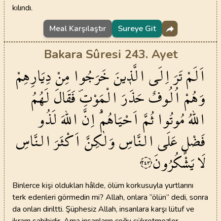
kılındı.
Meal Karşılaştır
Sureye Git
Bakara Sûresi 243. Ayet
اَلَمْ
تَرَ
اِلَى
الَّذ۪ينَ
خَرَجُوا
مِنْ
دِيَارِهِمْ
وَهُمْ
اُلُوفٌ
حَذَرَ
الْمَوْتِۖ
فَقَالَ
لَهُمُ
اللّٰهُ
مُوتُوا
ثُمَّ
اَحْيَاهُمْۜ
اِنَّ
اللّٰهَ
لَذُو
فَضْلٍ
عَلَى
النَّاسِ
وَلٰكِنَّ
اَكْثَرَ
النَّاسِ
لَا
يَشْكُرُونَ
٢٤٣
Binlerce kişi oldukları hâlde, ölüm korkusuyla yurtlarını
terk edenleri görmedin mi? Allah, onlara “ölün” dedi, sonra
da onları diriltti. Şüphesiz Allah, insanlara karşı lütuf ve