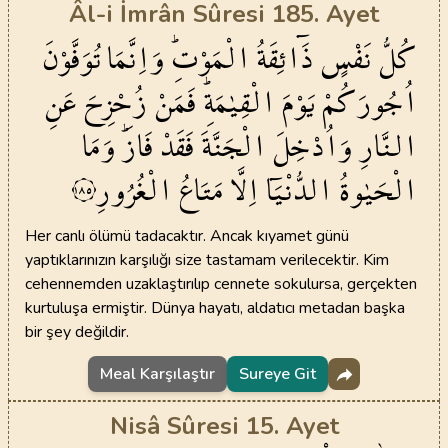
Âl-i İmrân Sûresi 185. Ayet
كُلُّ
نَفْسٍ
ذَٓائِقَةُ
الْمَوْتِۜ
وَاِنَّمَا
تُوَفَّوْنَ
اُجُورَكُمْ
يَوْمَ
الْقِيٰمَةِۜ
فَمَنْ
زُحْزِحَ
عَنِ
النَّارِ
وَاُدْخِلَ
الْجَنَّةَ
فَقَدْ
فَازَۜ
وَمَا
الْحَيٰوةُ
الدُّنْيَٓا
اِلَّا
مَتَاعُ
الْغُرُورِ
١٨٥
Her canlı ölümü tadacaktır. Ancak kıyamet günü
yaptıklarınızın karşılığı size tastamam verilecektir. Kim
cehennemden uzaklaştırılıp cennete sokulursa, gerçekten
kurtuluşa ermiştir. Dünya hayatı, aldatıcı metadan başka
bir şey değildir.
Meal Karşılaştır
Sureye Git
Nisâ Sûresi 15. Ayet