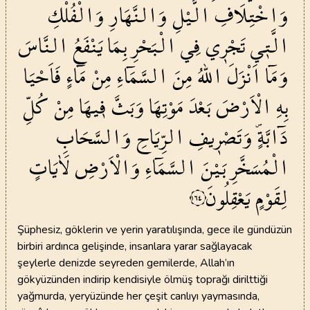
وَاخْتِلَافِ
الَّيْلِ
وَالنَّهَارِ
وَالْفُلْكِ
الَّت۪ي
تَجْر۪ي
فِي
الْبَحْرِ
بِمَا
يَنْفَعُ
النَّاسَ
وَمَٓا
اَنْزَلَ
اللّٰهُ
مِنَ
السَّمَٓاءِ
مِنْ
مَٓاءٍ
فَاَحْيَا
بِهِ
الْاَرْضَ
بَعْدَ
مَوْتِهَا
وَبَثَّ
ف۪يهَا
مِنْ
كُلِّ
دَٓابَّةٍۖ
وَتَصْر۪يفِ
الرِّيَاحِ
وَالسَّحَابِ
الْمُسَخَّرِ
بَيْنَ
السَّمَٓاءِ
وَالْاَرْضِ
لَاٰيَاتٍ
لِقَوْمٍ
يَعْقِلُونَ
١٦٤
Şüphesiz, göklerin ve yerin yaratılışında, gece ile gündüzün
birbiri ardınca gelişinde, insanlara yarar sağlayacak
şeylerle denizde seyreden gemilerde, Allah’ın
gökyüzünden indirip kendisiyle ölmüş toprağı dirilttiği
yağmurda, yeryüzünde her çeşit canlıyı yaymasında,