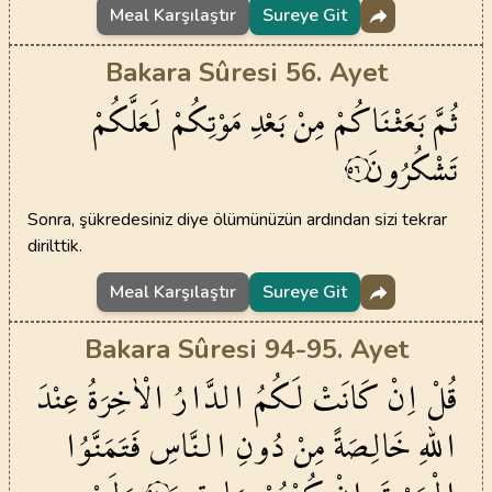
Meal Karşılaştır
Sureye Git
Bakara Sûresi 56. Ayet
ثُمَّ
بَعَثْنَاكُمْ
مِنْ
بَعْدِ
مَوْتِكُمْ
لَعَلَّكُمْ
تَشْكُرُونَ
٥٦
Sonra, şükredesiniz diye ölümünüzün ardından sizi tekrar
dirilttik.
Meal Karşılaştır
Sureye Git
Bakara Sûresi 94-95. Ayet
قُلْ
اِنْ
كَانَتْ
لَكُمُ
الدَّارُ
الْاٰخِرَةُ
عِنْدَ
اللّٰهِ
خَالِصَةً
مِنْ
دُونِ
النَّاسِ
فَتَمَنَّوُا
٩٤