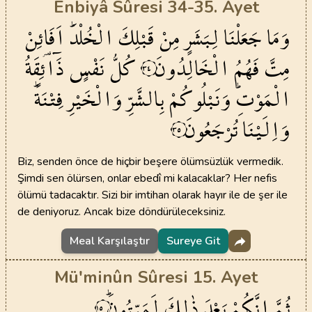
Enbiyâ Sûresi 34-35. Ayet
وَمَا
جَعَلْنَا
لِبَشَرٍ
مِنْ
قَبْلِكَ
الْخُلْدَۜ
اَفَا۬ئِنْ
مِتَّ
فَهُمُ
الْخَالِدُونَ
كُلُّ
نَفْسٍ
ذَٓائِقَةُ
٣٤
الْمَوْتِۜ
وَنَبْلُوكُمْ
بِالشَّرِّ
وَالْخَيْرِ
فِتْنَةًۜ
وَاِلَيْنَا
تُرْجَعُونَ
٣٥
Biz, senden önce de hiçbir beşere ölümsüzlük vermedik.
Şimdi sen ölürsen, onlar ebedî mi kalacaklar? Her nefis
ölümü tadacaktır. Sizi bir imtihan olarak hayır ile de şer ile
de deniyoruz. Ancak bize döndürüleceksiniz.
Meal Karşılaştır
Sureye Git
Mü'minûn Sûresi 15. Ayet
ثُمَّ
اِنَّكُمْ
بَعْدَ
ذٰلِكَ
لَمَيِّتُونَۜ
١٥