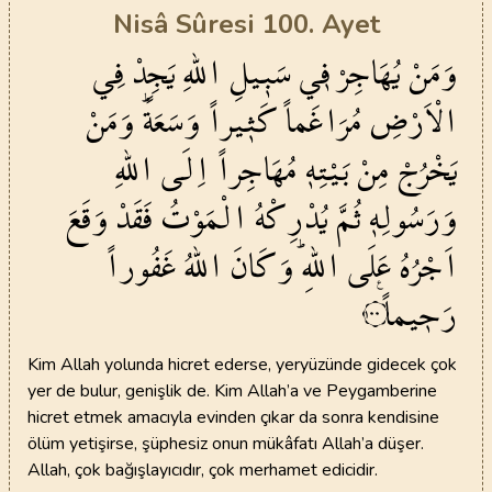
Nisâ Sûresi 100. Ayet
وَمَنْ
يُهَاجِرْ
ف۪ي
سَب۪يلِ
اللّٰهِ
يَجِدْ
فِي
الْاَرْضِ
مُرَاغَماً
كَث۪يراً
وَسَعَةًۜ
وَمَنْ
يَخْرُجْ
مِنْ
بَيْتِه۪
مُهَاجِراً
اِلَى
اللّٰهِ
وَرَسُولِه۪
ثُمَّ
يُدْرِكْهُ
الْمَوْتُ
فَقَدْ
وَقَعَ
اَجْرُهُ
عَلَى
اللّٰهِۜ
وَكَانَ
اللّٰهُ
غَفُوراً
رَح۪يماً۟
١٠٠
Kim Allah yolunda hicret ederse, yeryüzünde gidecek çok
yer de bulur, genişlik de. Kim Allah’a ve Peygamberine
hicret etmek amacıyla evinden çıkar da sonra kendisine
ölüm yetişirse, şüphesiz onun mükâfatı Allah’a düşer.
Allah, çok bağışlayıcıdır, çok merhamet edicidir.