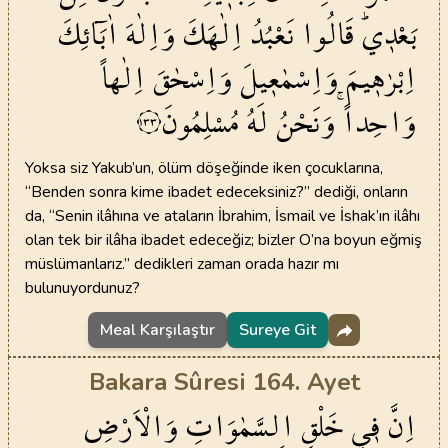
بَعْد۪يۜ
قَالُوا
نَعْبُدُ
اِلٰهَكَ
وَاِلٰهَ
اٰبَٓائِكَ
اِبْرٰه۪يمَ
وَاِسْمٰع۪يلَ
وَاِسْحٰقَ
اِلٰهاً
وَاحِداًۚ
وَنَحْنُ
لَهُ
مُسْلِمُونَ
١٣٣
Yoksa siz Yakub’un, ölüm döşeğinde iken çocuklarına,
“Benden sonra kime ibadet edeceksiniz?” dediği, onların
da, “Senin ilâhına ve ataların İbrahim, İsmail ve İshak’ın ilâhı
olan tek bir ilâha ibadet edeceğiz; bizler O’na boyun eğmiş
müslümanlarız.” dedikleri zaman orada hazır mı
bulunuyordunuz?
Meal Karşılaştır
Sureye Git
Bakara Sûresi 164. Ayet
اِنَّ
ف۪ي
خَلْقِ
السَّمٰوَاتِ
وَالْاَرْضِ