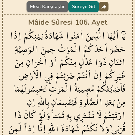
Meal Karşılaştır
Sureye Git
Mâide Sûresi 106. Ayet
يَٓا
اَيُّهَا
الَّذ۪ينَ
اٰمَنُوا
شَهَادَةُ
بَيْنِكُمْ
اِذَا
حَضَرَ
اَحَدَكُمُ
الْمَوْتُ
ح۪ينَ
الْوَصِيَّةِ
اثْنَانِ
ذَوَا
عَدْلٍ
مِنْكُمْ
اَوْ
اٰخَرَانِ
مِنْ
غَيْرِكُمْ
اِنْ
اَنْتُمْ
ضَرَبْتُمْ
فِي
الْاَرْضِ
فَاَصَابَتْكُمْ
مُص۪يبَةُ
الْمَوْتِۜ
تَحْبِسُونَهُمَا
مِنْ
بَعْدِ
الصَّلٰوةِ
فَيُقْسِمَانِ
بِاللّٰهِ
اِنِ
ارْتَبْتُمْ
لَا
نَشْتَر۪ي
بِه۪
ثَمَناً
وَلَوْ
كَانَ
ذَا
قُرْبٰىۙ
وَلَا
نَكْتُمُ
شَهَادَةَ
اللّٰهِ
اِنَّٓا
اِذاً
لَمِنَ