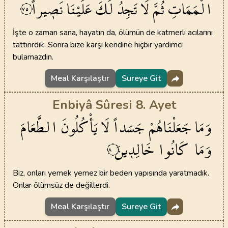
الْمَمَاتِ
ثُمَّ
لَا
تَجِدُ
لَكَ
عَلَيْنَا
نَص۪يراً
٧٥
İşte o zaman sana, hayatın da, ölümün de katmerli acılarını
tattırırdık. Sonra bize karşı kendine hiçbir yardımcı
bulamazdın.
Meal Karşılaştır
Sureye Git
Enbiyâ Sûresi 8. Ayet
وَمَا
جَعَلْنَاهُمْ
جَسَداً
لَا يَأْكُلُونَ
الطَّعَامَ
وَمَا
كَانُوا
خَالِد۪ينَ
٨
Biz, onları yemek yemez bir beden yapısında yaratmadık.
Onlar ölümsüz de değillerdi.
Meal Karşılaştır
Sureye Git