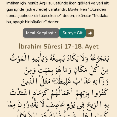
imtihan için, henüz Arş'ı su üstünde iken gökleri ve yeri altı
gün içinde (altı evrede) yaratandır. Böyle iken “Ölümden
sonra şüphesiz diriltileceksiniz” desen, inkârcılar “Mutlaka
bu, apaçık bir büyüdür” derler.
Meal Karşılaştır
Sureye Git
İbrahim Sûresi 17-18. Ayet
يَتَجَرَّعُهُ
وَلَا
يَكَادُ
يُس۪يغُهُ
وَيَأْت۪يهِ
الْمَوْتُ
مِنْ
كُلِّ
مَكَانٍ
وَمَا
هُوَ
بِمَيِّتٍۜ
وَمِنْ
وَرَٓائِه۪
عَذَابٌ
غَل۪يظٌ
مَثَلُ
الَّذ۪ينَ
١٧
كَفَرُوا
بِرَبِّهِمْ
اَعْمَالُهُمْ
كَرَمَادٍۨ
اشْتَدَّتْ
بِهِ
الرّ۪يحُ
ف۪ي
يَوْمٍ
عَاصِفٍۜ
لَا
يَقْدِرُونَ
مِمَّا
كَسَبُوا
عَلٰى
شَيْءٍۜ
ذٰلِكَ
هُوَ
الضَّلَالُ