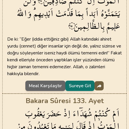
الْمَوْتَ
اِنْ
كُنْتُمْ
صَادِق۪ينَ
وَلَنْ
يَتَمَنَّوْهُ
اَبَداً
بِمَا
قَدَّمَتْ
اَيْد۪يهِمْۜ
وَاللّٰهُ
عَل۪يمٌ
بِالظَّالِم۪ينَ
٩٥
De ki: “Eğer (iddia ettiğiniz gibi) Allah katındaki ahiret
yurdu (cennet) diğer insanlar için değil de, yalnız sizinse ve
doğru söyleyenler iseniz haydi ölümü temenni edin!” Fakat
kendi elleriyle önceden yaptıkları işler yüzünden ölümü
hiçbir zaman temenni edemezler. Allah, o zalimleri
hakkıyla bilendir.
Meal Karşılaştır
Sureye Git
Bakara Sûresi 133. Ayet
اَمْ
كُنْتُمْ
شُهَدَٓاءَ
اِذْ
حَضَرَ
يَعْقُوبَ
الْمَوْتُۙ
اِذْ
قَالَ
لِبَن۪يهِ
مَا
تَعْبُدُونَ
مِنْ