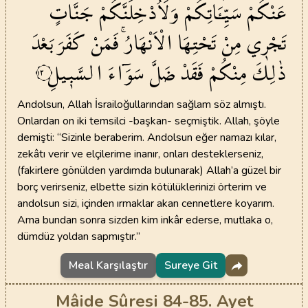
عَنْكُمْ
سَيِّـَٔاتِكُمْ
وَلَاُدْخِلَنَّكُمْ
جَنَّاتٍ
تَجْر۪ي
مِنْ
تَحْتِهَا
الْاَنْهَارُۚ
فَمَنْ
كَفَرَ
بَعْدَ
ذٰلِكَ
مِنْكُمْ
فَقَدْ
ضَلَّ
سَوَٓاءَ
السَّب۪يلِ
١٢
Andolsun, Allah İsrailoğullarından sağlam söz almıştı.
Onlardan on iki temsilci -başkan- seçmiştik. Allah, şöyle
demişti: “Sizinle beraberim. Andolsun eğer namazı kılar,
zekâtı verir ve elçilerime inanır, onları desteklerseniz,
(fakirlere gönülden yardımda bulunarak) Allah’a güzel bir
borç verirseniz, elbette sizin kötülüklerinizi örterim ve
andolsun sizi, içinden ırmaklar akan cennetlere koyarım.
Ama bundan sonra sizden kim inkâr ederse, mutlaka o,
dümdüz yoldan sapmıştır.”
Meal Karşılaştır
Sureye Git
Mâide Sûresi 84-85. Ayet