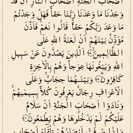
اَصْحَابُ
الْجَنَّةِ
اَصْحَابَ
النَّارِ
اَنْ
قَدْ
وَجَدْنَا
مَا
وَعَدَنَا
رَبُّنَا
حَقاًّ
فَهَلْ
وَجَدْتُمْ
مَا
وَعَدَ
رَبُّكُمْ
حَقاًّۜ
قَالُوا
نَعَمْۚ
فَاَذَّنَ
مُؤَذِّنٌ
بَيْنَهُمْ
اَنْ
لَعْنَةُ
اللّٰهِ
عَلَى
الظَّالِم۪ينَۙ
اَلَّذ۪ينَ
يَصُدُّونَ
عَنْ
سَب۪يلِ
٤٤
اللّٰهِ
وَيَبْغُونَهَا
عِوَجاًۚ
وَهُمْ
بِالْاٰخِرَةِ
كَافِرُونَۜ
وَبَيْنَـهُمَا
حِجَابٌۚ
وَعَلَى
٤٥
الْاَعْرَافِ
رِجَالٌ
يَعْرِفُونَ
كُلاًّ
بِس۪يمٰيهُمْۚ
وَنَادَوْا
اَصْحَابَ
الْجَنَّةِ
اَنْ
سَلَامٌ
عَلَيْكُمْ
لَمْ
يَدْخُلُوهَا
وَهُمْ
يَطْمَعُونَ
٤٦
وَاِذَا
صُرِفَتْ
اَبْصَارُهُمْ
تِلْقَٓاءَ
اَصْحَابِ