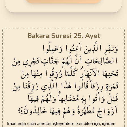
Bakara Suresi 25. Ayet
وَبَشِّرِ
الَّذ۪ينَ
اٰمَنُوا
وَعَمِلُوا
الصَّالِحَاتِ
اَنَّ
لَهُمْ
جَنَّاتٍ
تَجْر۪ي
مِنْ
تَحْتِهَا
الْاَنْهَارُۜ
كُلَّمَا
رُزِقُوا
مِنْهَا
مِنْ
ثَمَرَةٍ
رِزْقاًۙ
قَالُوا
هٰذَا
الَّذ۪ي
رُزِقْنَا
مِنْ
قَبْلُ
وَاُتُوا
بِه۪
مُتَشَابِهاًۜ
وَلَهُمْ
ف۪يهَٓا
اَزْوَاجٌ
مُطَهَّرَةٌ
وَهُمْ
ف۪يهَا
خَالِدُونَ
٢٥
İman edip salih ameller işleyenlere, kendileri için; içinden