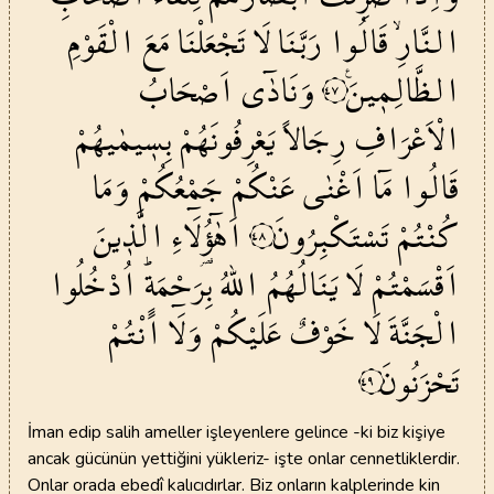
النَّارِۙ
قَالُوا
رَبَّنَا
لَا
تَجْعَلْنَا
مَعَ
الْقَوْمِ
الظَّالِم۪ينَ۟
وَنَادٰٓى
اَصْحَابُ
٤٧
الْاَعْرَافِ
رِجَالاً
يَعْرِفُونَهُمْ
بِس۪يمٰيهُمْ
قَالُوا
مَٓا
اَغْنٰى
عَنْكُمْ
جَمْعُكُمْ
وَمَا
كُنْتُمْ
تَسْتَكْبِرُونَ
اَهٰٓؤُ۬لَٓاءِ
الَّذ۪ينَ
٤٨
اَقْسَمْتُمْ
لَا
يَنَالُهُمُ
اللّٰهُ
بِرَحْمَةٍۜ
اُدْخُلُوا
الْجَنَّةَ
لَا
خَوْفٌ
عَلَيْكُمْ
وَلَٓا
اَنْتُمْ
تَحْزَنُونَ
٤٩
İman edip salih ameller işleyenlere gelince -ki biz kişiye
ancak gücünün yettiğini yükleriz- işte onlar cennetliklerdir.
Onlar orada ebedî kalıcıdırlar. Biz onların kalplerinde kin