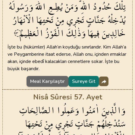
تِلْكَ
حُدُودُ
اللّٰهِۜ
وَمَنْ
يُطِـعِ
اللّٰهَ
وَرَسُولَهُ
يُدْخِلْهُ
جَنَّاتٍ
تَجْر۪ي
مِنْ
تَحْتِهَا
الْاَنْهَارُ
خَالِد۪ينَ
ف۪يهَاۜ
وَذٰلِكَ
الْفَوْزُ
الْعَظ۪يمُ
١٣
İşte bu (hükümler) Allah’ın koyduğu sınırlarıdır. Kim Allah’a
ve Peygamberine itaat ederse, Allah onu, içinden ırmaklar
akan, içinde ebedî kalacakları cennetlere sokar. İşte bu
büyük başarıdır.
Meal Karşılaştır
Sureye Git
Nisâ Sûresi 57. Ayet
وَالَّذ۪ينَ
اٰمَنُوا
وَعَمِلُوا
الصَّالِحَاتِ
سَنُدْخِلُهُمْ
جَنَّاتٍ
تَجْر۪ي
مِنْ
تَحْتِهَا