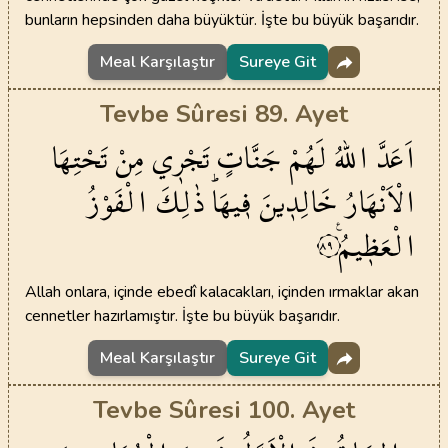
bunların hepsinden daha büyüktür. İşte bu büyük başarıdır.
Meal Karşılaştır
Sureye Git
Tevbe Sûresi 89. Ayet
اَعَدَّ
اللّٰهُ
لَهُمْ
جَنَّاتٍ
تَجْر۪ي
مِنْ
تَحْتِهَا
الْاَنْهَارُ
خَالِد۪ينَ
ف۪يهَاۜ
ذٰلِكَ
الْفَوْزُ
الْعَظ۪يمُ۟
٨٩
Allah onlara, içinde ebedî kalacakları, içinden ırmaklar akan
cennetler hazırlamıştır. İşte bu büyük başarıdır.
Meal Karşılaştır
Sureye Git
Tevbe Sûresi 100. Ayet