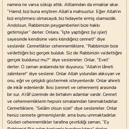
namına ne varsa söküp attık. Altlarından da ırmaklar akar.
“Hamd, bizi buna eriştiren Allah’a mahsustur. Eğer Allah’ın
bizi eriştirmesi olmasaydı, biz hidayete ermiş olamazdık.
Andolsun, Rabbimizin peygamberleri bize hakkı
getirmişler” derler. Onlara, “İşte yaptığınız (iyi işler)
sayesinde kendisine varis kılındığınız cennet!” diye
seslenilir. Cennetlikler cehennemliklere, “Rabbimizin bize
va’dettiğini biz gerçek bulduk. Siz de Rabbinizin va’dettiğini
gerçek buldunuz mu?” diye seslenirler. Onlar, “Evet”
derler. O zaman aralarında bir duyurucu, “Allah’ın lâneti
zalimlere!” diye seslenir. Onlar Allah yolundan alıkoyan ve
onu, eğri ve çelişkili göstermek isteyenlerdir. Onlar ahireti
de inkâr edenlerdir. İkisi (cennet ve cehennem) arasında
bir sur, A’râf üzerinde de birtakım adamlar vardır. Cennet
ve cehennemliklerin hepsini simalarından tanımaktadırlar.
Cennetliklere, “Selâm olsun size!” diye seslenirler. Onlar
henüz cennete girmemişlerdir, ama bunu ummaktadırlar.
Gözleri cehennemlikler tarafına çevrildiği zaman, “Ey