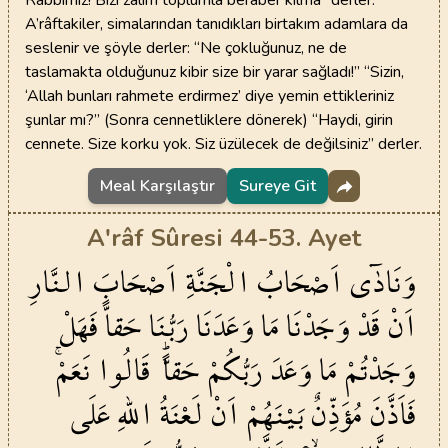
Rabbimiz! Bizi zalim toplumla beraber kılma” derler.
A’râftakiler, simalarından tanıdıkları birtakım adamlara da
seslenir ve şöyle derler: “Ne çokluğunuz, ne de
taslamakta olduğunuz kibir size bir yarar sağladı!” “Sizin,
‘Allah bunları rahmete erdirmez’ diye yemin ettikleriniz
şunlar mı?” (Sonra cennetliklere dönerek) “Haydi, girin
cennete. Size korku yok. Siz üzülecek de değilsiniz” derler.
Meal Karşılaştır
Sureye Git
A'râf Sûresi 44-53. Ayet
وَنَادٰٓى
اَصْحَابُ
الْجَنَّةِ
اَصْحَابَ
النَّارِ
اَنْ
قَدْ
وَجَدْنَا
مَا
وَعَدَنَا
رَبُّنَا
حَقاًّ
فَهَلْ
وَجَدْتُمْ
مَا
وَعَدَ
رَبُّكُمْ
حَقاًّۜ
قَالُوا
نَعَمْۚ
فَاَذَّنَ
مُؤَذِّنٌ
بَيْنَهُمْ
اَنْ
لَعْنَةُ
اللّٰهِ
عَلَى