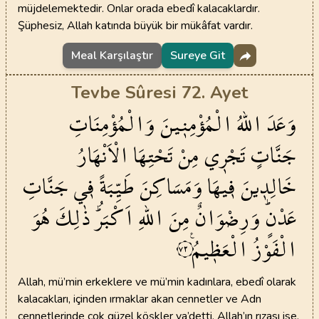
müjdelemektedir. Onlar orada ebedî kalacaklardır.
Şüphesiz, Allah katında büyük bir mükâfat vardır.
Meal Karşılaştır
Sureye Git
Tevbe Sûresi 72. Ayet
وَعَدَ
اللّٰهُ
الْمُؤْمِن۪ينَ
وَالْمُؤْمِنَاتِ
جَنَّاتٍ
تَجْر۪ي
مِنْ
تَحْتِهَا
الْاَنْهَارُ
خَالِد۪ينَ
ف۪يهَا
وَمَسَاكِنَ
طَيِّبَةً
ف۪ي
جَنَّاتِ
عَدْنٍۜ
وَرِضْوَانٌ
مِنَ
اللّٰهِ
اَكْبَرُۜ
ذٰلِكَ
هُوَ
الْفَوْزُ
الْعَظ۪يمُ۟
٧٢
Allah, mü’min erkeklere ve mü’min kadınlara, ebedî olarak
kalacakları, içinden ırmaklar akan cennetler ve Adn
cennetlerinde çok güzel köşkler va’detti. Allah’ın rızası ise,