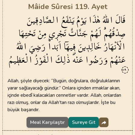
Mâide Sûresi 119. Ayet
قَالَ
اللّٰهُ
هٰذَا
يَوْمُ
يَنْفَعُ
الصَّادِق۪ينَ
صِدْقُهُمْۜ
لَهُمْ
جَنَّاتٌ
تَجْر۪ي
مِنْ
تَحْتِهَا
الْاَنْهَارُ
خَالِد۪ينَ
ف۪يهَٓا
اَبَداًۜ
رَضِيَ
اللّٰهُ
عَنْهُمْ
وَرَضُوا
عَنْهُۜ
ذٰلِكَ
الْفَوْزُ
الْعَظ۪يمُ
١١٩
Allah, şöyle diyecek: “Bugün, doğrulara, doğruluklarının
yarar sağlayacağı gündür.” Onlara içinden ırmaklar akan,
içinde ebedî kalacakları cennetler vardır. Allah, onlardan
razı olmuş, onlar da Allah’tan razı olmuşlardır. İşte bu
büyük başarıdır.
Meal Karşılaştır
Sureye Git