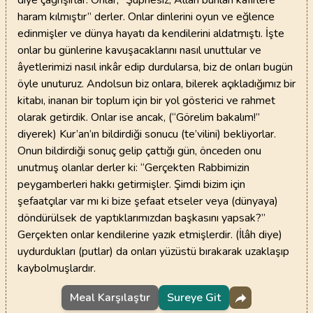
diye çağrışırlar. Onlar, “Şüphesiz, Allah bunları kâfirlere
haram kılmıştır” derler. Onlar dinlerini oyun ve eğlence
edinmişler ve dünya hayatı da kendilerini aldatmıştı. İşte
onlar bu günlerine kavuşacaklarını nasıl unuttular ve
âyetlerimizi nasıl inkâr edip durdularsa, biz de onları bugün
öyle unuturuz. Andolsun biz onlara, bilerek açıkladığımız bir
kitabı, inanan bir toplum için bir yol gösterici ve rahmet
olarak getirdik. Onlar ise ancak, (“Görelim bakalım!”
diyerek) Kur’an’ın bildirdiği sonucu (te’vilini) bekliyorlar.
Onun bildirdiği sonuç gelip çattığı gün, önceden onu
unutmuş olanlar derler ki: “Gerçekten Rabbimizin
peygamberleri hakkı getirmişler. Şimdi bizim için
şefaatçılar var mı ki bize şefaat etseler veya (dünyaya)
döndürülsek de yaptıklarımızdan başkasını yapsak?”
Gerçekten onlar kendilerine yazık etmişlerdir. (İlâh diye)
uydurdukları (putlar) da onları yüzüstü bırakarak uzaklaşıp
kaybolmuşlardır.
Meal Karşılaştır
Sureye Git