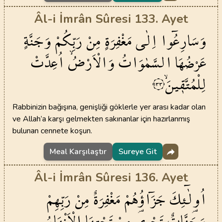
Âl-i İmrân Sûresi 133. Ayet
وَسَارِعُٓوا
اِلٰى
مَغْفِرَةٍ
مِنْ
رَبِّكُمْ
وَجَنَّةٍ
عَرْضُهَا
السَّمٰوَاتُ
وَالْاَرْضُۙ
اُعِدَّتْ
لِلْمُتَّق۪ينَۙ
١٣٣
Rabbinizin bağışına, genişliği göklerle yer arası kadar olan
ve Allah’a karşı gelmekten sakınanlar için hazırlanmış
bulunan cennete koşun.
Meal Karşılaştır
Sureye Git
Âl-i İmrân Sûresi 136. Ayet
اُو۬لٰٓئِكَ
جَزَٓاؤُ۬هُمْ
مَغْفِرَةٌ
مِنْ
رَبِّهِمْ
وَجَنَّاتٌ
تَجْر۪ي
مِنْ
تَحْتِهَا
الْاَنْهَارُ