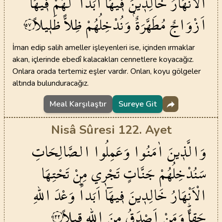
الْاَنْهَارُ
خَالِد۪ينَ
ف۪يهَٓا
اَبَداًۜ
لَهُمْ
ف۪يهَٓا
اَزْوَاجٌ
مُطَهَّرَةٌۘ
وَنُدْخِلُهُمْ
ظِلاًّ
ظَل۪يلاً
٥٧
İman edip salih ameller işleyenleri ise, içinden ırmaklar
akan, içlerinde ebedî kalacakları cennetlere koyacağız.
Onlara orada tertemiz eşler vardır. Onları, koyu gölgeler
altında bulunduracağız.
Meal Karşılaştır
Sureye Git
Nisâ Sûresi 122. Ayet
وَالَّذ۪ينَ
اٰمَنُوا
وَعَمِلُوا
الصَّالِحَاتِ
سَنُدْخِلُهُمْ
جَنَّاتٍ
تَجْر۪ي
مِنْ
تَحْتِهَا
الْاَنْهَارُ
خَالِد۪ينَ
ف۪يهَٓا
اَبَداًۜ
وَعْدَ
اللّٰهِ
حَقاًّۜ
وَمَنْ
اَصْدَقُ
مِنَ
اللّٰهِ
ق۪يلاً
١٢٢