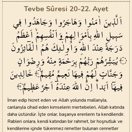
Tevbe Sûresi 20-22. Ayet
اَلَّذ۪ينَ
اٰمَنُوا
وَهَاجَرُوا
وَجَاهَدُوا
ف۪ي
سَب۪يلِ
اللّٰهِ
بِاَمْوَالِهِمْ
وَاَنْفُسِهِمْۙ
اَعْظَمُ
دَرَجَةً
عِنْدَ
اللّٰهِۜ
وَاُو۬لٰٓئِكَ
هُمُ
الْفَٓائِزُونَ
يُبَشِّرُهُمْ
رَبُّهُمْ
بِرَحْمَةٍ
مِنْهُ
وَرِضْوَانٍ
٢٠
وَجَنَّاتٍ
لَهُمْ
ف۪يهَا
نَع۪يمٌ
مُق۪يمٌۙ
خَالِد۪ينَ
٢١
ف۪يهَٓا
اَبَداًۜ
اِنَّ
اللّٰهَ
عِنْدَهُٓ
اَجْرٌ
عَظ۪يمٌ
٢٢
İman edip hicret eden ve Allah yolunda mallarıyla,
canlarıyla cihad eden kimselerin mertebeleri, Allah katında
daha üstündür. İşte onlar, başarıya erenlerin ta kendileridir.
Rableri onlara, kendi katından bir rahmet, bir hoşnutluk ve
kendilerine içinde tükenmez nimetler bulunan cennetler