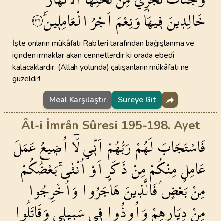
خَالِد۪ينَ
ف۪يهَاۜ
وَنِعْمَ
اَجْرُ
الْعَامِل۪ينَۜ
١٣٦
İşte onların mükâfatı Rab’leri tarafından bağışlanma ve
içinden ırmaklar akan cennetlerdir ki orada ebedî
kalacaklardır. (Allah yolunda) çalışanların mükâfatı ne
güzeldir!
Meal Karşılaştır
Sureye Git
Âl-i İmrân Sûresi 195-198. Ayet
فَاسْتَجَابَ
لَهُمْ
رَبُّهُمْ
اَنّ۪ي
لَٓا
اُض۪يعُ
عَمَلَ
عَامِلٍ
مِنْكُمْ
مِنْ
ذَكَرٍ
اَوْ
اُنْثٰىۚ
بَعْضُكُمْ
مِنْ
بَعْضٍۚ
فَالَّذ۪ينَ
هَاجَرُوا
وَاُخْرِجُوا
مِنْ
دِيَارِهِمْ
وَاُو۫ذُوا
ف۪ي
سَب۪يل۪ي
وَقَاتَلُوا