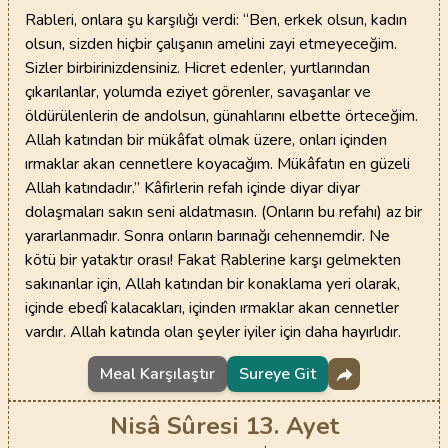
Rableri, onlara şu karşılığı verdi: “Ben, erkek olsun, kadın
olsun, sizden hiçbir çalışanın amelini zayi etmeyeceğim.
Sizler birbirinizdensiniz. Hicret edenler, yurtlarından
çıkarılanlar, yolumda eziyet görenler, savaşanlar ve
öldürülenlerin de andolsun, günahlarını elbette örteceğim.
Allah katından bir mükâfat olmak üzere, onları içinden
ırmaklar akan cennetlere koyacağım. Mükâfatın en güzeli
Allah katındadır.” Kâfirlerin refah içinde diyar diyar
dolaşmaları sakın seni aldatmasın. (Onların bu refahı) az bir
yararlanmadır. Sonra onların barınağı cehennemdir. Ne
kötü bir yataktır orası! Fakat Rablerine karşı gelmekten
sakınanlar için, Allah katından bir konaklama yeri olarak,
içinde ebedî kalacakları, içinden ırmaklar akan cennetler
vardır. Allah katında olan şeyler iyiler için daha hayırlıdır.
Meal Karşılaştır
Sureye Git
Nisâ Sûresi 13. Ayet