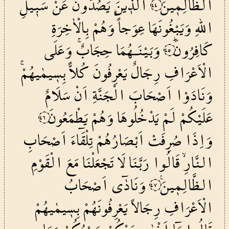
الظَّالِم۪ينَۙ
اَلَّذ۪ينَ
يَصُدُّونَ
عَنْ
سَب۪يلِ
٤٤
اللّٰهِ
وَيَبْغُونَهَا
عِوَجاًۚ
وَهُمْ
بِالْاٰخِرَةِ
كَافِرُونَۜ
وَبَيْنَـهُمَا
حِجَابٌۚ
وَعَلَى
٤٥
الْاَعْرَافِ
رِجَالٌ
يَعْرِفُونَ
كُلاًّ
بِس۪يمٰيهُمْۚ
وَنَادَوْا
اَصْحَابَ
الْجَنَّةِ
اَنْ
سَلَامٌ
عَلَيْكُمْ
لَمْ
يَدْخُلُوهَا
وَهُمْ
يَطْمَعُونَ
٤٦
وَاِذَا
صُرِفَتْ
اَبْصَارُهُمْ
تِلْقَٓاءَ
اَصْحَابِ
النَّارِۙ
قَالُوا
رَبَّنَا
لَا
تَجْعَلْنَا
مَعَ
الْقَوْمِ
الظَّالِم۪ينَ۟
وَنَادٰٓى
اَصْحَابُ
٤٧
الْاَعْرَافِ
رِجَالاً
يَعْرِفُونَهُمْ
بِس۪يمٰيهُمْ