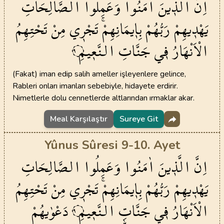
اِنَّ
الَّذ۪ينَ
اٰمَنُوا
وَعَمِلُوا
الصَّالِحَاتِ
يَهْد۪يهِمْ
رَبُّهُمْ
بِا۪يمَانِهِمْۚ
تَجْر۪ي
مِنْ
تَحْتِهِمُ
الْاَنْهَارُ
ف۪ي
جَنَّاتِ
النَّع۪يمِ
٩
(Fakat) iman edip salih ameller işleyenlere gelince,
Rableri onları imanları sebebiyle, hidayete erdirir.
Nimetlerle dolu cennetlerde altlarından ırmaklar akar.
Meal Karşılaştır
Sureye Git
Yûnus Sûresi 9-10. Ayet
اِنَّ
الَّذ۪ينَ
اٰمَنُوا
وَعَمِلُوا
الصَّالِحَاتِ
يَهْد۪يهِمْ
رَبُّهُمْ
بِا۪يمَانِهِمْۚ
تَجْر۪ي
مِنْ
تَحْتِهِمُ
الْاَنْهَارُ
ف۪ي
جَنَّاتِ
النَّع۪يمِ
دَعْوٰيهُمْ
٩