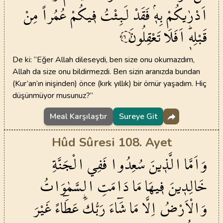
اَدْرٰيكُمْ
بِه۪ۘ
فَقَدْ
لَبِثْتُ
ف۪يكُمْ
عُمُراً
مِنْ
قَبْلِه۪ۜ
اَفَلَا
تَعْقِلُونَ
١٦
De ki: “Eğer Allah dileseydi, ben size onu okumazdım,
Allah da size onu bildirmezdi. Ben sizin aranızda bundan
(Kur’an’ın inişinden) önce (kırk yıllık) bir ömür yaşadım. Hiç
düşünmüyor musunuz?”
Meal Karşılaştır
Sureye Git
Hûd Sûresi 108. Ayet
وَاَمَّا
الَّذ۪ينَ
سُعِدُوا
فَفِي
الْجَنَّةِ
خَالِد۪ينَ
ف۪يهَا
مَا
دَامَتِ
السَّمٰوَاتُ
وَالْاَرْضُ
اِلَّا
مَا
شَٓاءَ
رَبُّكَۜ
عَطَٓاءً
غَيْرَ