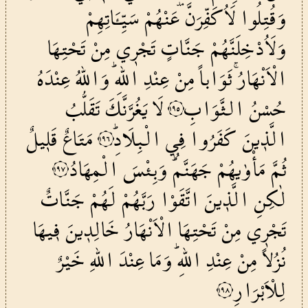
وَقُتِلُوا
لَاُكَفِّرَنَّ
عَنْهُمْ
سَيِّـَٔاتِهِمْ
وَلَاُدْخِلَنَّهُمْ
جَنَّاتٍ
تَجْر۪ي
مِنْ
تَحْتِهَا
الْاَنْهَارُۚ
ثَوَاباً
مِنْ
عِنْدِ
اللّٰهِۜ
وَاللّٰهُ
عِنْدَهُ
حُسْنُ
الثَّوَابِ
لَا
يَغُرَّنَّكَ
تَقَلُّبُ
١٩٥
الَّذ۪ينَ
كَفَرُوا
فِي
الْبِلَادِۜ
مَتَاعٌ
قَل۪يلٌ
١٩٦
ثُمَّ
مَأْوٰيهُمْ
جَهَنَّمُۜ
وَبِئْسَ
الْمِهَادُ
١٩٧
لٰكِنِ
الَّذ۪ينَ
اتَّقَوْا
رَبَّهُمْ
لَهُمْ
جَنَّاتٌ
تَجْر۪ي
مِنْ
تَحْتِهَا
الْاَنْهَارُ
خَالِد۪ينَ
ف۪يهَا
نُزُلاً
مِنْ
عِنْدِ
اللّٰهِۜ
وَمَا
عِنْدَ
اللّٰهِ
خَيْرٌ
لِلْاَبْرَارِ
١٩٨