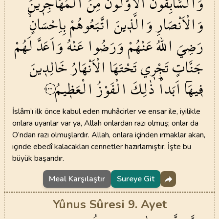
وَالسَّابِقُونَ
الْاَوَّلُونَ
مِنَ
الْمُهَاجِر۪ينَ
وَالْاَنْصَارِ
وَالَّذ۪ينَ
اتَّبَعُوهُمْ
بِاِحْسَانٍۙ
رَضِيَ
اللّٰهُ
عَنْهُمْ
وَرَضُوا
عَنْهُ
وَاَعَدَّ
لَهُمْ
جَنَّاتٍ
تَجْر۪ي
تَحْتَهَا
الْاَنْهَارُ
خَالِد۪ينَ
ف۪يهَٓا
اَبَداًۜ
ذٰلِكَ
الْفَوْزُ
الْعَظ۪يمُ
١٠٠
İslâm’ı ilk önce kabul eden muhâcirler ve ensar ile, iyilikle
onlara uyanlar var ya, Allah onlardan razı olmuş; onlar da
O’ndan razı olmuşlardır. Allah, onlara içinden ırmaklar akan,
içinde ebedî kalacakları cennetler hazırlamıştır. İşte bu
büyük başarıdır.
Meal Karşılaştır
Sureye Git
Yûnus Sûresi 9. Ayet