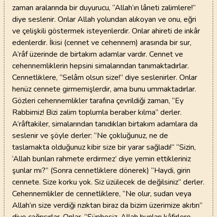
zaman aralarında bir duyurucu, “Allah’ın lâneti zalimlere!”
diye seslenir. Onlar Allah yolundan alıkoyan ve onu, eğri
ve çelişkili göstermek isteyenlerdir. Onlar ahireti de inkâr
edenlerdir. İkisi (cennet ve cehennem) arasında bir sur,
A’râf üzerinde de birtakım adamlar vardır. Cennet ve
cehennemliklerin hepsini simalarından tanımaktadırlar.
Cennetliklere, “Selâm olsun size!” diye seslenirler. Onlar
henüz cennete girmemişlerdir, ama bunu ummaktadırlar.
Gözleri cehennemlikler tarafına çevrildiği zaman, “Ey
Rabbimiz! Bizi zalim toplumla beraber kılma” derler.
A’râftakiler, simalarından tanıdıkları birtakım adamlara da
seslenir ve şöyle derler: “Ne çokluğunuz, ne de
taslamakta olduğunuz kibir size bir yarar sağladı!” “Sizin,
‘Allah bunları rahmete erdirmez’ diye yemin ettikleriniz
şunlar mı?” (Sonra cennetliklere dönerek) “Haydi, girin
cennete. Size korku yok. Siz üzülecek de değilsiniz” derler.
Cehennemlikler de cennetliklere, “Ne olur, sudan veya
Allah’ın size verdiği rızıktan biraz da bizim üzerimize akıtın”