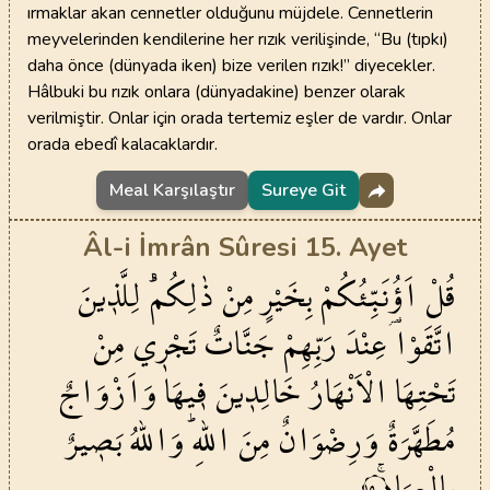
ırmaklar akan cennetler olduğunu müjdele. Cennetlerin
meyvelerinden kendilerine her rızık verilişinde, “Bu (tıpkı)
daha önce (dünyada iken) bize verilen rızık!” diyecekler.
Hâlbuki bu rızık onlara (dünyadakine) benzer olarak
verilmiştir. Onlar için orada tertemiz eşler de vardır. Onlar
orada ebedî kalacaklardır.
Meal Karşılaştır
Sureye Git
Âl-i İmrân Sûresi 15. Ayet
قُلْ
اَؤُ۬نَبِّئُكُمْ
بِخَيْرٍ
مِنْ
ذٰلِكُمْۜ
لِلَّذ۪ينَ
اتَّقَوْا
عِنْدَ
رَبِّهِمْ
جَنَّاتٌ
تَجْر۪ي
مِنْ
تَحْتِهَا
الْاَنْهَارُ
خَالِد۪ينَ
ف۪يهَا
وَاَزْوَاجٌ
مُطَهَّرَةٌ
وَرِضْوَانٌ
مِنَ
اللّٰهِۜ
وَاللّٰهُ
بَص۪يرٌ
بِالْعِبَادِۚ
١٥