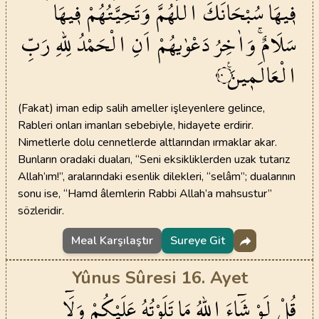
ف۪يهَا
سُبْحَانَكَ
اللّٰهُمَّ
وَتَحِيَّتُهُمْ
ف۪يهَا
سَلَامٌۚ
وَاٰخِرُ
دَعْوٰيهُمْ
اَنِ
الْحَمْدُ
لِلّٰهِ
رَبِّ
الْعَالَم۪ينَ۟
١٠
(Fakat) iman edip salih ameller işleyenlere gelince,
Rableri onları imanları sebebiyle, hidayete erdirir.
Nimetlerle dolu cennetlerde altlarından ırmaklar akar.
Bunların oradaki duaları, “Seni eksikliklerden uzak tutarız
Allah’ım!”, aralarındaki esenlik dilekleri, “selâm”; dualarının
sonu ise, “Hamd âlemlerin Rabbi Allah’a mahsustur”
sözleridir.
Meal Karşılaştır
Sureye Git
Yûnus Sûresi 16. Ayet
قُلْ
لَوْ
شَٓاءَ
اللّٰهُ
مَا
تَلَوْتُهُ
عَلَيْكُمْ
وَلَٓا