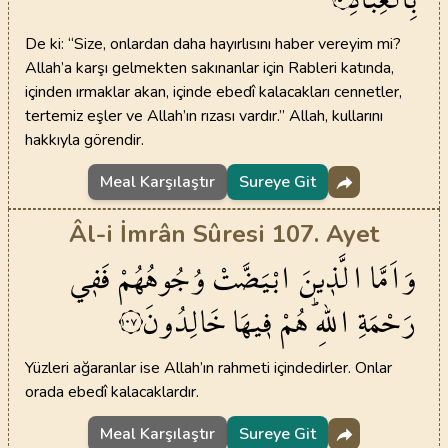
De ki: “Size, onlardan daha hayırlısını haber vereyim mi?
Allah’a karşı gelmekten sakınanlar için Rableri katında,
içinden ırmaklar akan, içinde ebedî kalacakları cennetler,
tertemiz eşler ve Allah’ın rızası vardır.” Allah, kullarını
hakkıyla görendir.
Meal Karşılaştır
Sureye Git
Âl-i İmrân Sûresi 107. Ayet
وَاَمَّا
الَّذ۪ينَ
ابْيَضَّتْ
وُجُوهُهُمْ
فَف۪ي
رَحْمَةِ
اللّٰهِۜ
هُمْ
ف۪يهَا
خَالِدُونَ
١٠٧
Yüzleri ağaranlar ise Allah’ın rahmeti içindedirler. Onlar
orada ebedî kalacaklardır.
Meal Karşılaştır
Sureye Git