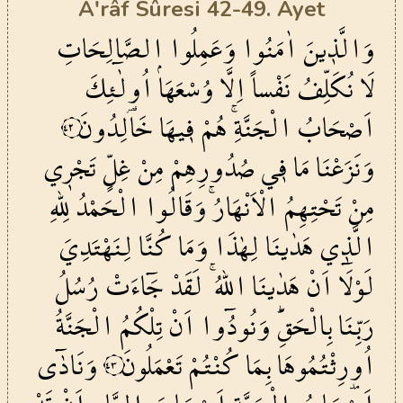
A'râf Sûresi 42-49. Ayet
وَالَّذ۪ينَ
اٰمَنُوا
وَعَمِلُوا
الصَّالِحَاتِ
لَا نُكَلِّفُ
نَفْساً
اِلَّا
وُسْعَهَاۘ
اُو۬لٰٓئِكَ
اَصْحَابُ
الْجَنَّةِۚ
هُمْ
ف۪يهَا
خَالِدُونَ
٤٢
وَنَزَعْنَا
مَا
ف۪ي
صُدُورِهِمْ
مِنْ
غِلٍّ
تَجْر۪ي
مِنْ
تَحْتِهِمُ
الْاَنْهَارُۚ
وَقَالُوا
الْحَمْدُ
لِلّٰهِ
الَّذ۪ي
هَدٰينَا
لِهٰذَا
وَمَا
كُنَّا
لِنَهْتَدِيَ
لَوْلَٓا
اَنْ
هَدٰينَا
اللّٰهُۚ
لَقَدْ
جَٓاءَتْ
رُسُلُ
رَبِّنَا
بِالْحَقِّۜ
وَنُودُٓوا
اَنْ
تِلْكُمُ
الْجَنَّةُ
اُو۫رِثْتُمُوهَا
بِمَا
كُنْتُمْ
تَعْمَلُونَ
وَنَادٰٓى
٤٣