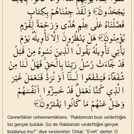
يَجْحَدُونَ
وَلَقَدْ
جِئْنَاهُمْ
بِكِتَابٍ
٥١
فَصَّلْنَاهُ
عَلٰى
عِلْمٍ
هُدًى
وَرَحْمَةً
لِقَوْمٍ
يُؤْمِنُونَ
هَلْ
يَنْظُرُونَ
اِلَّا
تَأْو۪يلَهُۜ
يَوْمَ
٥٢
يَأْت۪ي
تَأْو۪يلُهُ
يَقُولُ
الَّذ۪ينَ
نَسُوهُ
مِنْ
قَبْلُ
قَدْ
جَٓاءَتْ
رُسُلُ
رَبِّنَا
بِالْحَقِّۚ
فَهَلْ
لَنَا
مِنْ
شُفَعَٓاءَ
فَيَشْفَعُوا
لَـنَٓا
اَوْ
نُرَدُّ
فَنَعْمَلَ
غَيْرَ
الَّذ۪ي
كُنَّا
نَعْمَلُۜ
قَدْ
خَسِرُٓوا
اَنْفُسَهُمْ
وَضَلَّ
عَنْهُمْ
مَا
كَانُوا
يَفْتَرُونَ۟
٥٣
Cennetlikler cehennemliklere, “Rabbimizin bize va’dettiğini
biz gerçek bulduk. Siz de Rabbinizin va’dettiğini gerçek
buldunuz mu?” diye seslenirler. Onlar, “Evet” derler. O