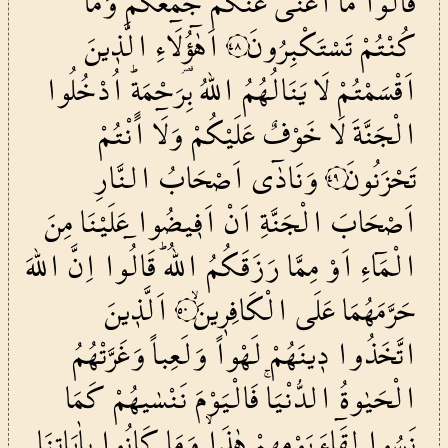
قَالُوا
مَٓا
اَغْنٰى
عَنْكُمْ
جَمْعُكُمْ
وَمَا
كُنْتُمْ
تَسْتَكْبِرُونَ
اَهٰٓؤُ۬لَٓاءِ
الَّذ۪ينَ
٤٨
اَقْسَمْتُمْ
لَا
يَنَالُهُمُ
اللّٰهُ
بِرَحْمَةٍۜ
اُدْخُلُوا
الْجَنَّةَ
لَا
خَوْفٌ
عَلَيْكُمْ
وَلَٓا
اَنْتُمْ
تَحْزَنُونَ
وَنَادٰٓى
اَصْحَابُ
النَّارِ
٤٩
اَصْحَابَ
الْجَنَّةِ
اَنْ
اَف۪يضُوا
عَلَيْنَا
مِنَ
الْمَٓاءِ
اَوْ
مِمَّا
رَزَقَكُمُ
اللّٰهُۜ
قَالُٓوا
اِنَّ
اللّٰهَ
حَرَّمَهُمَا
عَلَى
الْكَافِر۪ينَۙ
اَلَّذ۪ينَ
٥٠
اتَّخَذُوا
د۪ينَهُمْ
لَهْواً
وَلَعِباً
وَغَرَّتْهُمُ
الْحَيٰوةُ
الدُّنْيَاۚ
فَالْيَوْمَ
نَنْسٰيهُمْ
كَمَا
نَسُوا
لِقَٓاءَ
يَوْمِهِمْ
هٰذَاۙ
وَمَا
كَانُوا
بِاٰيَاتِنَا