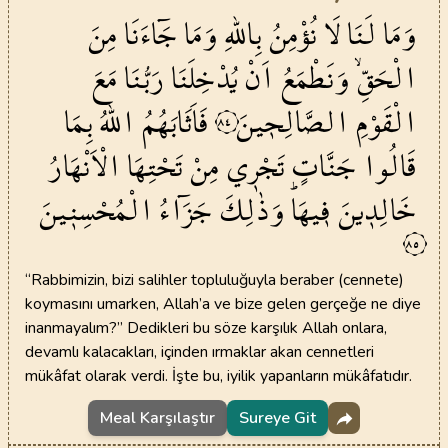
وَمَا
لَنَا
لَا
نُؤْمِنُ
بِاللّٰهِ
وَمَا
جَٓاءَنَا
مِنَ
الْحَقِّۙ
وَنَطْمَعُ
اَنْ
يُدْخِلَنَا
رَبُّنَا
مَعَ
الْقَوْمِ
الصَّالِح۪ينَ
فَاَثَابَهُمُ
اللّٰهُ
بِمَا
٨٤
قَالُوا
جَنَّاتٍ
تَجْر۪ي
مِنْ
تَحْتِهَا
الْاَنْهَارُ
خَالِد۪ينَ
ف۪يهَاۜ
وَذٰلِكَ
جَزَٓاءُ
الْمُحْسِن۪ينَ
٨٥
“Rabbimizin, bizi salihler topluluğuyla beraber (cennete)
koymasını umarken, Allah’a ve bize gelen gerçeğe ne diye
inanmayalım?” Dedikleri bu söze karşılık Allah onlara,
devamlı kalacakları, içinden ırmaklar akan cennetleri
mükâfat olarak verdi. İşte bu, iyilik yapanların mükâfatıdır.
Meal Karşılaştır
Sureye Git