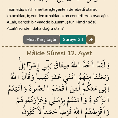
İman edip salih ameller işleyenleri de ebedî olarak
kalacakları, içlerinden ırmaklar akan cennetlere koyacağız.
Allah, gerçek bir vaadde bulunmuştur. Kimdir sözü
Allah’ınkinden daha doğru olan?
Meal Karşılaştır
Sureye Git
Mâide Sûresi 12. Ayet
وَلَقَدْ
اَخَذَ
اللّٰهُ
م۪يثَاقَ
بَن۪ٓي
اِسْرَٓائ۪لَۚ
وَبَعَثْنَا
مِنْهُمُ
اثْنَيْ
عَشَرَ
نَق۪يباًۜ
وَقَالَ
اللّٰهُ
اِنّ۪ي
مَعَكُمْۜ
لَئِنْ
اَقَمْتُمُ
الصَّلٰوةَ
وَاٰتَيْتُمُ
الزَّكٰوةَ
وَاٰمَنْتُمْ
بِرُسُل۪ي
وَعَزَّرْتُمُوهُمْ
وَاَقْرَضْتُمُ
اللّٰهَ
قَرْضاً
حَسَناً
لَاُكَفِّرَنَّ